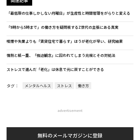
関連記事
「最低限の仕事しかしない月曜日」が生産性と時間管理をがらりと変える
「9時から5時まで」の働き方を疑問視するZ世代の主張にある真実
喫煙や失業よりも「賃貸住宅で暮らす」ほうが老化が早い、研究結果
情熱と紙一重、「強迫観念」に囚われてしまう兆候とその対処法
ストレスで進んだ「老化」は休息で元に戻すことができる
タグ：
メンタルヘルス
ストレス
働き方
advertisement
無料のメールマガジンに登録