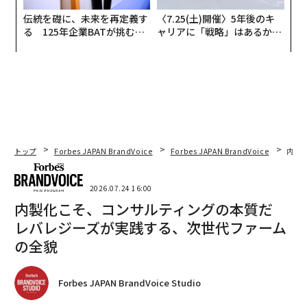
伝統を礎に、未来を再定義す
〈7.25(土)開催〉5年後のキ
る 125年企業BATが挑むス
ャリアに「戦略」はあるか。
モークレスな未来
トップエグゼクティブのキャ
リアに触れる1日│CAREER S
UMMIT 2026
トップ
Forbes JAPAN BrandVoice
Forbes JAPAN BrandVoice
内製
2026.07.24 16:00
内製化こそ、コンサルティングの本質だ
レバレジーズが実践する、次世代ファーム
の全貌
Forbes JAPAN BrandVoice Studio