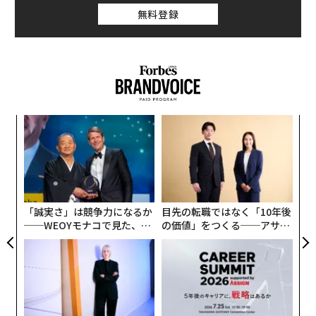
無料登録
ンツ
ア
への
の
た、
た
〜
金
個
ェ
「誠実さ」は競争力になるか
目先の転職ではなく「10年後
──WEOYモナコで見た、く
の価値」をつくる──アサイ
ら寿司の経営哲学
ンの長期伴走型支援とは