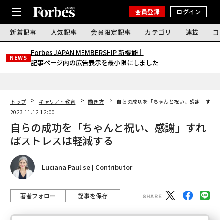
会員登録
ログイン
新着記事
人気記事
会員限定記事
カテゴリ
連載
コ
Forbes JAPAN MEMBERSHIP 新機能｜
NEWS
記事ページ内の広告表示を最小限にしました
トップ
キャリア・教育
働き方
自らの成功を「ちゃんと祝い、感謝」すれ
2023.11.12 12:00
自らの成功を「ちゃんと祝い、感謝」すれ
ばストレスは軽減する
Luciana Paulise | Contributor
著者フォロー
記事を保存