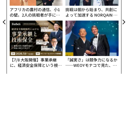
アフリカの農村の通信、小1
挑戦は個から始まり、共創に
の壁。2人の挑戦者が手にし
よって加速する NORQAIN JA
た「次なる武器」
PAN 特別座談会
【7/8 大阪開催】事業承継
「誠実さ」は競争力になるか
に、経済安全保障という視点
──WEOYモナコで見た、く
が加わるとき──経営者が問
ら寿司の経営哲学
われる新たな判断軸