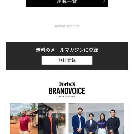
連載一覧
advertisement
無料のメールマガジンに登録
無料登録
「
左右
T
革
日
ク
た「