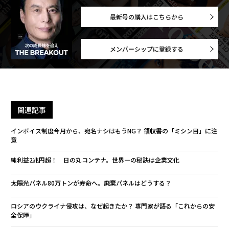
最新号の購入はこちらから
メンバーシップに登録する
関連記事
インボイス制度今月から、宛名ナシはもうNG？ 領収書の「ミシン目」に注
意
純利益2兆円超！ 日の丸コンテナ。世界一の秘訣は企業文化
太陽光パネル80万トンが寿命へ。廃棄パネルはどうする？
ロシアのウクライナ侵攻は、なぜ起きたか？ 専門家が語る「これからの安
全保障」