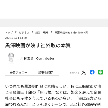
トップ
ビジネス
経営・戦略
黒澤映画が映す社外取の本質
2026.08.04 13:30
黒澤映画が映す社外取の本質
川村 雄介 | Contributor
著者フォロー
記事を保存
いつ見ても黒澤明作品は素晴らしい。特に三船敏郎が演
じる桑畑三十郎の『用心棒』などは、娯楽を超えて企業
社会にも示唆を与えているものが多い。「俺は両方から
雇われるんだ」とうそぶくシーンで、ふと社外取締役制