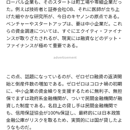
ローバル企業も、そのスタートは町工場や零細企業だっ
た。例えば技術者と証券会社OB、それに医師が立ち上
げた細やかな研究所が、今日のキヤノンの原点である。
ベンチャーやスタートアップは、要は中小企業だ。これ
らの資金調達については、すぐにエクイティ・ファイナ
ンスが取りざたされるが、現実には融資などのデット・
ファイナンスが極めて重要である。
advertisement
この点、話題になっているのが、ゼロゼロ融資の返済開
始と倒産件数の増加である。ゼロゼロはコロナ禍の初期
に、中小企業の資金繰りを支援するために無利子、無担
保でまずは政府系金融機関が、ついで民間金融機関が融
資した制度である。名目上の貸し手は民間金融機関で
も、信用保証協会が100%保証し、最終的には日本政策
金融公庫がリスクを取るため、実質的には国が貸したよ
うなものだ。