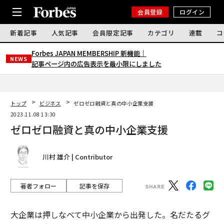
会員登録
ログイン
新着記事
人気記事
会員限定記事
カテゴリ
連載
コ
Forbes JAPAN MEMBERSHIP 新機能｜
NEWS
記事ページ内の広告表示を最小限にしました
トップ
ビジネス
ゼロゼロ融資と真の中小企業支援
2023.11.08 13:30
ゼロゼロ融資と真の中小企業支援
川村 雄介 | Contributor
著者フォロー
記事を保存
大企業は押しなべて中小企業から出発した。名だたるグ