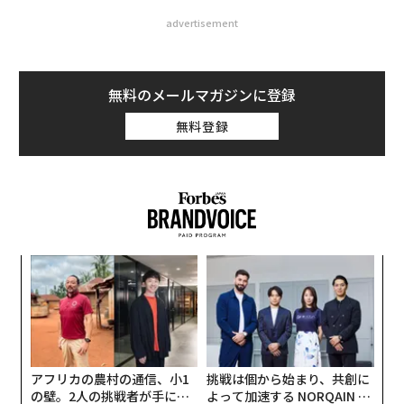
advertisement
無料のメールマガジンに登録
無料登録
「
左右
T
革
日
ク
た「
アフリカの農村の通信、小1
挑戦は個から始まり、共創に
の壁。2人の挑戦者が手にし
よって加速する NORQAIN JA