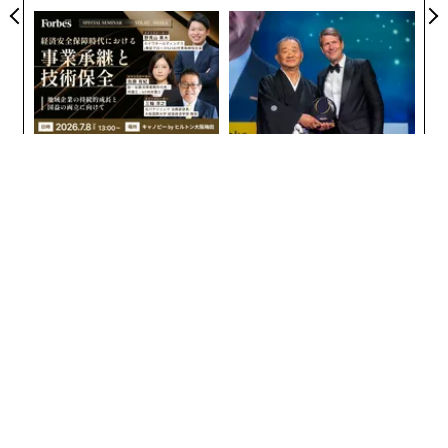
た「次なる武器」
PAN 特別座談会
【7/8 大阪開催】事業承継
「誠実さ」は競争力になるか
に、経済安全保障という視点
──WEOYモナコで見た、く
が加わるとき──経営者が問
ら寿司の経営哲学
われる新たな判断軸