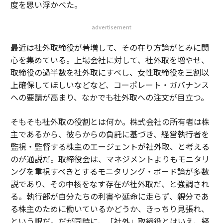
度を思い浮かべた。
advertisement
最近は社外取締役が著増して、その在り方論がとみに関
心を集めている。上場会社に対して、社外取を増やせ、
取締役の過半数を社外取にすべし、女性取締役を三割以
上確保してほしいなどなど、コーポレート・ガバナンス
への要請が高まり、なかでも社外取への注文が目立つ。
そもそも社外取の役割とは何か。株式会社の所有者は株
主であるから、彼らからの負託に基づき、経営執行者を
監視・監督する株主のエージェントが社外取、と考える
のが通説だ。取締役会は、マネジメントよりもモニタリ
ングを重視すべきとするモニタリング・ボード論が多数
説であり、その中核をなす存在が社外取だ、と強調され
る。執行部が自分たちの利害や延命に走らず、親分であ
る株主のために働いているかどうか、きっちり見張れ、
という訳だ。だが同時に、「社外」取締役とはいえ、経