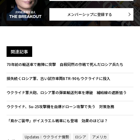
メンバーシップに登録する
関連記事
70年前の輸送車で敵陣に突撃 自殺同然の作戦で死んだロシア兵たち
損失続くロシア軍、古い試作車両BTR-90もウクライナに投入
ウクライナ軍大砲、ロシア軍の弾薬輸送列車を爆破 補給線の遮断狙う
ウクライナ、Su-25攻撃機を自爆ドローン攻撃で失う 対策急務
「鳥かご装甲」がイスラエル戦車にも登場 効果のほどは？
Updates：ウクライナ情勢
ロシア
アメリカ