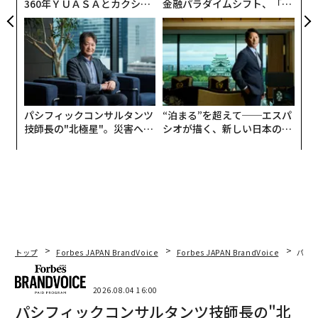
360年ＹＵＡＳＡとカクシン
金融パラダイムシフト、「超
CEO田尻望が語る、AIを超え
個別化」の核心 【MUFG×ウ
る人の価値
ェルスナビ×PwC】
パシフィックコンサルタンツ
“泊まる”を超えて──エスパ
技師長の"北極星"。災害への
シオが描く、新しい日本のラ
無力感を乗り越え見つけた、
グジュアリー（前編）
防災一筋20年の答え
トップ
Forbes JAPAN BrandVoice
Forbes JAPAN BrandVoice
パシ
2026.08.04 16:00
パシフィックコンサルタンツ技師長の"北