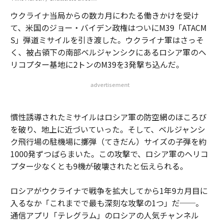
ウクライナ当局からの数カ月にわたる働きかけを受け
て、米国のジョー・バイデン政権はついにM39「ATACM
S」弾道ミサイルを引き渡した。ウクライナ軍はさっそ
く、被占領下の南部ベルジャンシクにあるロシア軍のヘ
リコプター基地に2トンのM39を3発撃ち込んだ。
advertisement
慣性誘導されたミサイルはロシア軍の防空網のほころび
を破り、地上に近づいていった。そして、ベルジャンシ
ク飛行場の駐機場に擲弾（てきだん）サイズの子弾を約
1000発ずつばらまいた。この攻撃で、ロシア軍のヘリコ
プター少なくとも9機が破壊されたと伝えられる。
ロシアがウクライナで戦争を拡大してから1年9カ月目に
入るなか「これまでで最も深刻な攻撃の1つ」だ──。
通信アプリ「テレグラム」のロシアの人気チャンネル