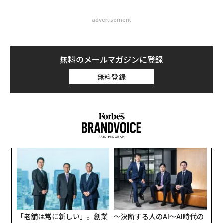
advertisement
無料のメールマガジンに登録
無料登録
「
─
ら
“
オ
ジ
「老舗は常に新しい」。創業
〜決断する人のAI〜AI時代の