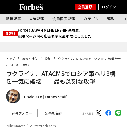
会員登録
ログイン
新着記事
人気記事
会員限定記事
カテゴリ
連載
コ
Forbes JAPAN MEMBERSHIP 新機能｜
NEWS
記事ページ内の広告表示を最小限にしました
トップ
経済・社会
欧州
ウクライナ、ATACMSでロシア軍ヘリ9機を一気
2023.10.19 09:00
ウクライナ、ATACMSでロシア軍ヘリ9機
を一気に破壊 「最も深刻な攻撃」
David Axe | Forbes Staff
著者フォロー
記事を保存
Mike Mareen / Shutterstock.com