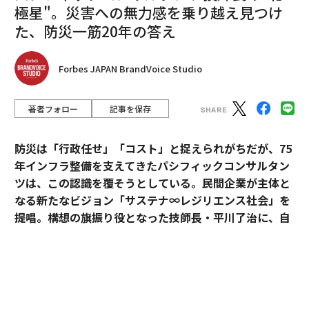
極星"。災害への無力感を乗り越え見つけ
た、防災一筋20年の答え
Forbes JAPAN BrandVoice Studio
著者フォロー
記事を保存
防災は「行政任せ」「コスト」と捉えられがちだが、75
年インフラ整備を支えてきたパシフィックコンサルタン
ツは、この認識を覆そうとしている。民間企業が主体と
なる新たなビジョン「サステナ∞レジリエンス社会」を
提唱。構想の旗振り役となった技師長・平川了治に、自
身の思いと共に、ビジョンの要諦を聞いた。
「防災は、企業にとって自分ごとになりきれずにい
る」。防災一筋20年、パシフィックコンサルタンツ技師