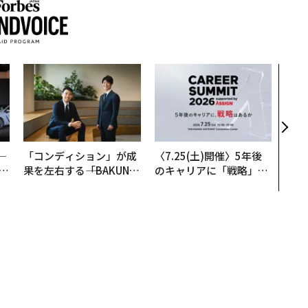
“泊
スパ
日本
（前
─
「コンディション」が成
〈7.25(土)開催〉5年後
E
果を左右する――「BAKUN
のキャリアに「戦略」は
E」のTENTIALが支える
あるか。トップエグゼク
「挑戦者の明日」
ティブのキャリアに触れ
る1日│CAREER SUMMI
T 2026