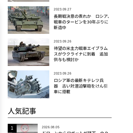
2023.09.27
長期戦決意の表れか ロシア、
戦車のタービンを30年ぶりに
新造中
2023.09.26
待望の米主力戦車エイブラム
スがウクライナに到着 追加
供与も検討か
2023.09.26
ロシア軍の最新キテレツ兵
器 古い対潜迫撃砲をけん引
車に搭載
人気記事
2026.08.05
ドローンからロボットが降下、ウク