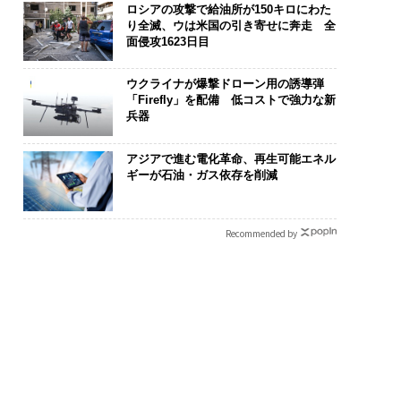
ロシアの攻撃で給油所が150キロにわた
り全滅、ウは米国の引き寄せに奔走 全
面侵攻1623日目
ウクライナが爆撃ドローン用の誘導弾
「Firefly」を配備 低コストで強力な新
兵器
アジアで進む電化革命、再生可能エネル
ギーが石油・ガス依存を削減
Recommended by