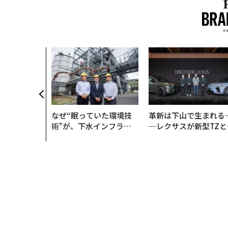
なぜ“眠っていた環境技
革新は下山で生まれる
術”が、下水インフラを
─レクサスが新型TZと
変えたのか──産総研×
Sに込めた「DISCOVE
月島JFEアクアソリュー
R」の哲学
ションの10年