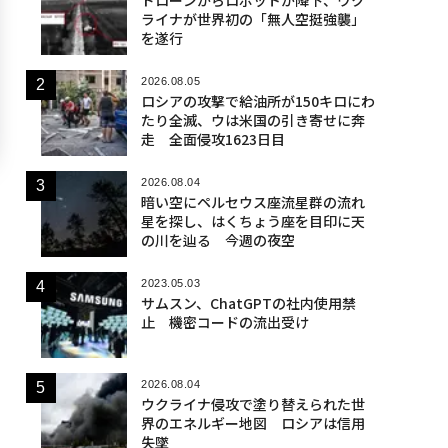
ライナが世界初の「無人空挺強襲」
を遂行
2026.08.05
ロシアの攻撃で給油所が150キロにわ
たり全滅、ウは米国の引き寄せに奔
走 全面侵攻1623日目
2026.08.04
暗い空にペルセウス座流星群の流れ
星を探し、はくちょう座を目印に天
の川を辿る 今週の夜空
2023.05.03
サムスン、ChatGPTの社内使用禁
止 機密コードの流出受け
2026.08.04
ウクライナ侵攻で塗り替えられた世
界のエネルギー地図 ロシアは信用
失墜