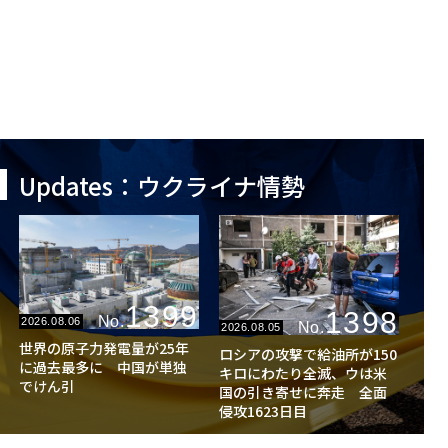
Updates：ウクライナ情勢
1399
1398
No.
2026.08.06
No.
2026.08.05
世界の原子力発電量が25年
ロシアの攻撃で給油所が150
に過去最多に 中国が単独
キロにわたり全滅、ウは米
でけん引
国の引き寄せに奔走 全面
侵攻1623日目