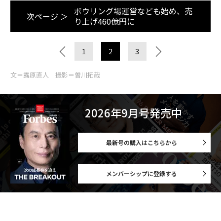
ボウリング場運営なども始め、売
次ページ ＞
り上げ460億円に
1
2
3
文＝露原直人 撮影＝曽川拓哉
2026年9月号発売中
最新号の購入はこちらから
メンバーシップに登録する