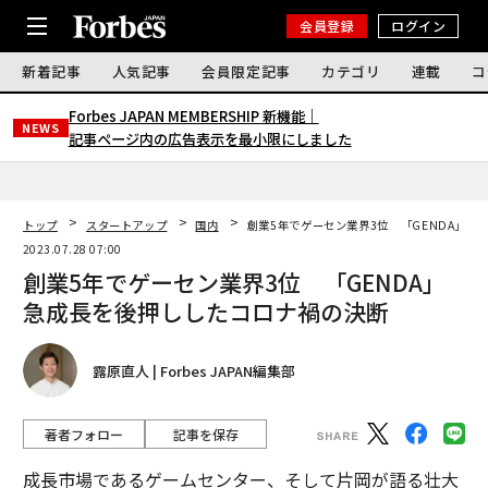
会員登録
ログイン
新着記事
人気記事
会員限定記事
カテゴリ
連載
コ
Forbes JAPAN MEMBERSHIP 新機能｜
NEWS
記事ページ内の広告表示を最小限にしました
トップ
スタートアップ
国内
創業5年でゲーセン業界3位 「GENDA」急
2023.07.28 07:00
創業5年でゲーセン業界3位 「GENDA」
急成長を後押ししたコロナ禍の決断
露原直人 | Forbes JAPAN編集部
著者フォロー
記事を保存
成長市場であるゲームセンター、そして片岡が語る壮大