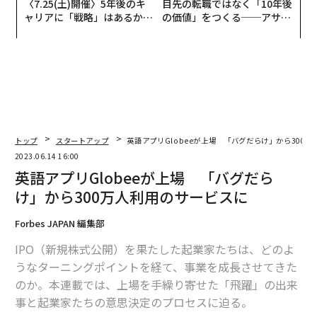
〈7.25(土)開催〉5年後のキ
目先の転職ではなく「10年後
ャリアに「戦略」はあるか。
の価値」をつくる──アサイ
トップエグゼクティブのキャ
ンの長期伴走型支援とは
リアに触れる1日│CAREER S
UMMIT 2026
トップ
スタートアップ
英語アプリGlobeeが上場 「バグだらけ」から300
2023.06.14 16:00
英語アプリGlobeeが上場 「バグだら
け」から300万人利用のサービスに
Forbes JAPAN 編集部
IPO（新規株式公開）を果たした起業家たちは、どのよ
うなターニングポイントを経て、事業を成長させてきた
のか。本連載では、上場を手繰り寄せた「飛躍」の出来
事と起業家たちの意思決定のプロセスに迫る。