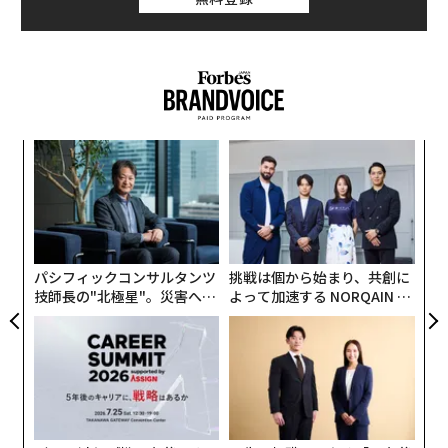
るか
“
、く
シ
グ
「
左右
T
日
パシフィックコンサルタンツ
挑戦は個から始まり、共創に
技師長の"北極星"。災害への
よって加速する NORQAIN JA
無力感を乗り越え見つけた、
PAN 特別座談会
防災一筋20年の答え