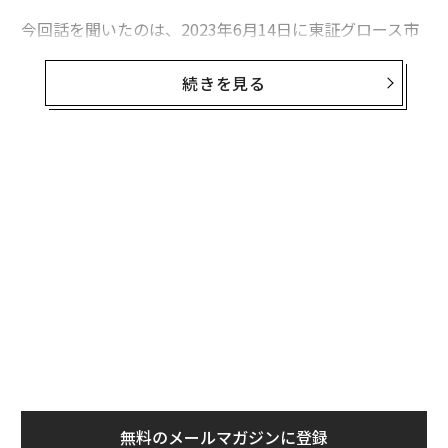
今回話を聞いたのは、2023年6月14日に東証グロース市
場に上場した「Globee（グロービー）」の代表取締役社
長の幾嶋研三郎（いくしま・あきさぶろう）。
続きを見る
同社は2014年に創業し
・AI英語学習アプリ「abceed（エービーシード）」
・反転学習プラットフォーム「abceed for school」
・AI英語コーチングスクール「ABCEED ENGLISH」
の開発、運営を行っている。abceedは、TOEICや英検な
ど700以上の市販教材をアプリ上で使うことができ、模
試を受けることもできる。abceed登録ユーザーは300万
人超（2022年12月時点）、月額1650円の有料会員は6.5
万人（23年2月時点）に上る。
上場初値は2666円。6月に発表した四半期決算では、20
無料のメールマガジンに登録