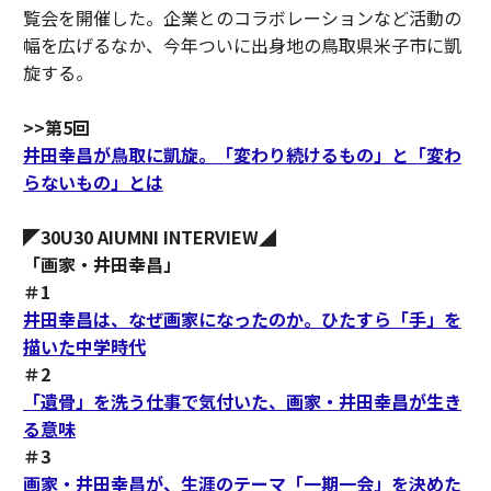
覧会を開催した。企業とのコラボレーションなど活動の
幅を広げるなか、今年ついに出身地の鳥取県米子市に凱
旋する。
>>第5回
井田幸昌が鳥取に凱旋。「変わり続けるもの」と「変わ
らないもの」とは
◤30U30 AIUMNI INTERVIEW◢
「画家・井田幸昌」
＃1
井田幸昌は、なぜ画家になったのか。ひたすら「手」を
描いた中学時代
＃2
「遺骨」を洗う仕事で気付いた、画家・井田幸昌が生き
る意味
＃3
画家・井田幸昌が、生涯のテーマ「一期一会」を決めた