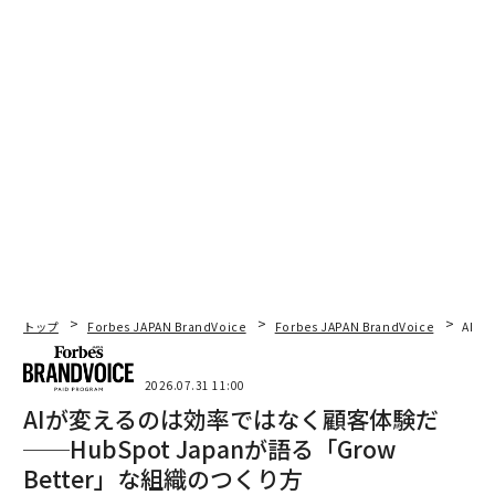
トップ
Forbes JAPAN BrandVoice
Forbes JAPAN BrandVoice
AIが
2026.07.31 11:00
AIが変えるのは効率ではなく顧客体験だ
──HubSpot Japanが語る「Grow
Better」な組織のつくり方