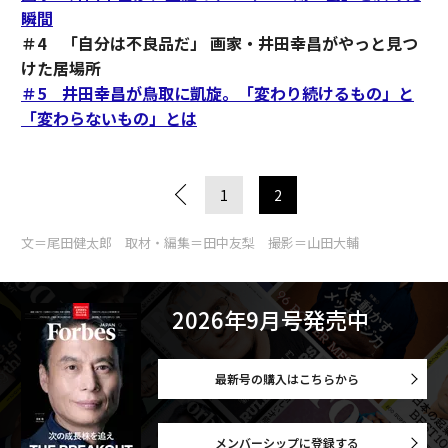
瞬間
＃4 「自分は不良品だ」 画家・井田幸昌がやっと見つ
けた居場所
＃5 井田幸昌が鳥取に凱旋。「変わり続けるもの」と
「変わらないもの」とは
1
2
文＝尾田健太郎 取材・編集＝田中友梨 撮影＝山田大輔
2026年9月号発売中
最新号の購入はこちらから
メンバーシップに登録する