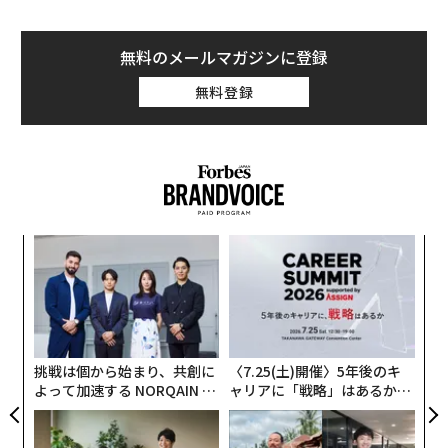
無料のメールマガジンに登録
無料登録
なく
伝
Ja
る
er」
モ
模組
内
“使
グ
【N
実
C】
全
挑戦は個から始まり、共創に
〈7.25(土)開催〉5年後のキ
よって加速する NORQAIN JA
ャリアに「戦略」はあるか。
PAN 特別座談会
トップエグゼクティブのキャ
リアに触れる1日│CAREER S
UMMIT 2026