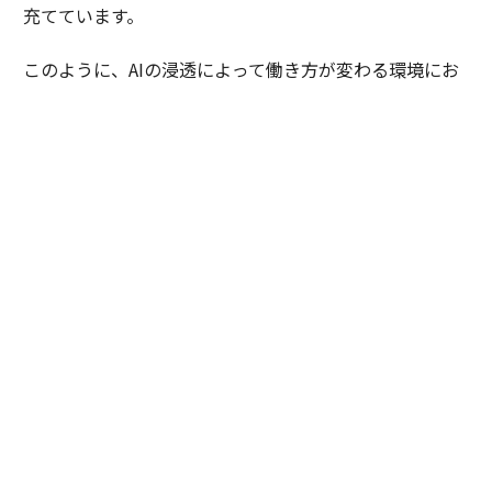
充てています。
このように、AIの浸透によって働き方が変わる環境にお
いて、トータルの顧客体験を引き上げることを考えられ
る人こそが、私たちが一緒に働きたいインパクト人材で
す。
山本
：そうしたインパクト人材とともに、これから日本
市場にどのような変化を起こしていきたいですか。
伊佐
：私たちは、単にAIを使う企業を増やしたいわけで
はありません。当社のプラットフォームを活用すること
で、顧客理解が深まり、よりよい顧客体験を提供するこ
とで成果につながる。そうした世界を、日本の皆様と一
緒につくっていきたいです。
山本
：最後に、これから様々なゲームチェンジが起きう
る激動の時代を生きるハイクラス人材が「キャリアを選