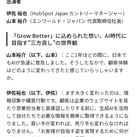
出演者
伊佐 裕也
（HubSpot Japan カントリーマネージャー）
山本 裕介
（エンワールド・ジャパン 代表取締役社長）
「Grow Better」に込められた想い、AI時代に
目指す"三方良し"の世界観
山本裕介（以下、山本）
：ここ1年ほどの間に、日本で
もAIが急速に普及しました。そうしたなかで、顧客体験
はどのように変わってきたと感じていらっしゃいます
か。
伊佐裕也（以下、伊佐）
：まず大きく変わったのは、情
報収集や購買行動です。顧客は企業のウェブサイトを見
たり営業担当者と直接話したりする前に、生成AIを活用
して自分たちで必要な情報を簡単に取得できるようにな
りました。買い手が変われば、売り手も変わらなければ
なりません。「お客様が目指す姿を実現するために何が