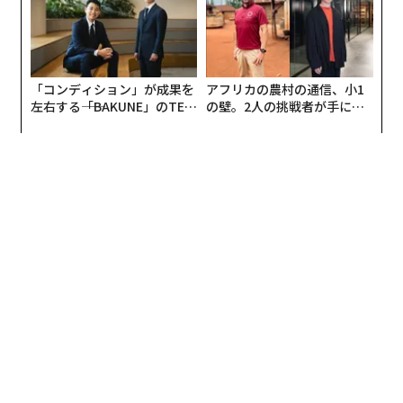
「コンディション」が成果を
アフリカの農村の通信、小1
左右する――「BAKUNE」のTEN
の壁。2人の挑戦者が手にし
TIALが支える「挑戦者の明
た「次なる武器」
日」