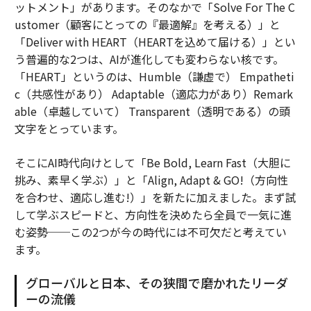
ットメント」があります。そのなかで「Solve For The C
ustomer（顧客にとっての『最適解』を考える）」と
「Deliver with HEART（HEARTを込めて届ける）」とい
う普遍的な2つは、AIが進化しても変わらない核です。
「HEART」というのは、Humble（謙虚で） Empatheti
c（共感性があり） Adaptable（適応力があり）Remark
able（卓越していて） Transparent（透明である）の頭
文字をとっています。
そこにAI時代向けとして「Be Bold, Learn Fast（大胆に
挑み、素早く学ぶ）」と「Align, Adapt & GO!（方向性
を合わせ、適応し進む!）」を新たに加えました。まず試
して学ぶスピードと、方向性を決めたら全員で一気に進
む姿勢──この2つが今の時代には不可欠だと考えてい
ます。
グローバルと日本、その狭間で磨かれたリーダ
ーの流儀