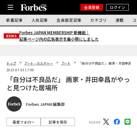
会員登録
ログイン
新着記事
人気記事
会員限定記事
カテゴリ
連載
コ
Forbes JAPAN MEMBERSHIP 新機能｜
NEWS
記事ページ内の広告表示を最小限にしました
トップ
アート・カルチャー
アート
「自分は不良品だ」 画家・井田幸昌が
2023.07.03 17:00
「自分は不良品だ」 画家・井田幸昌がやっ
と見つけた居場所
Forbes JAPAN 編集部
著者フォロー
記事を保存