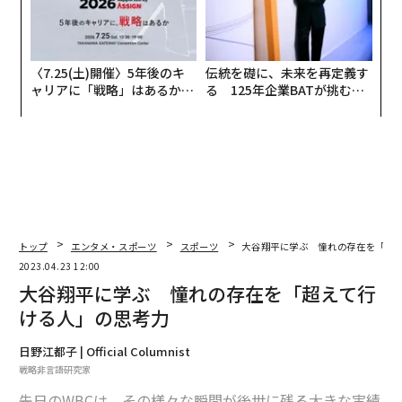
〈7.25(土)開催〉5年後のキ
伝統を礎に、未来を再定義す
ャリアに「戦略」はあるか。
る 125年企業BATが挑むス
トップエグゼクティブのキャ
モークレスな未来
リアに触れる1日│CAREER S
UMMIT 2026
トップ
エンタメ・スポーツ
スポーツ
大谷翔平に学ぶ 憧れの存在を「超
2023.04.23 12:00
大谷翔平に学ぶ 憧れの存在を「超えて行
ける人」の思考力
日野江都子 | Official Columnist
戦略非言語研究家
先日のWBCは、その様々な瞬間が後世に残る大きな実績