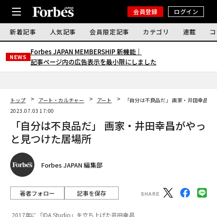
会員登録
ログイン
新着記事
人気記事
会員限定記事
カテゴリ
連載
コ
Forbes JAPAN MEMBERSHIP 新機能｜
NEWS
記事ページ内の広告表示を最小限にしました
トップ
アート・カルチャー
アート
「自分は不良品だ」 画家・井田幸昌が
2023.07.03 17:00
「自分は不良品だ」 画家・井田幸昌がやっ
と見つけた居場所
Forbes JAPAN 編集部
著者フォロー
記事を保存
2017年に「IDA Studio」を立ち上げた井田幸昌