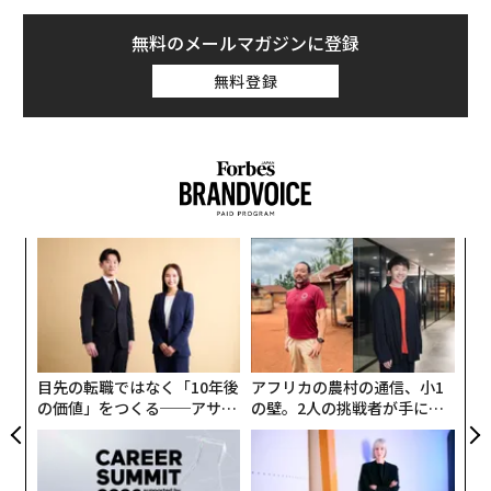
無料のメールマガジンに登録
無料登録
革
ク
た「
“
オ
ジ
目先の転職ではなく「10年後
アフリカの農村の通信、小1
の価値」をつくる──アサイ
の壁。2人の挑戦者が手にし
ンの長期伴走型支援とは
た「次なる武器」