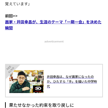
覚えています」
前回>>
画家・井田幸昌が、生涯のテーマ「一期一会」を決めた
瞬間
advertisement
SEE
ALSO
井田幸昌は、なぜ画家になったの
か。ひたすら「手」を描いた中学時
代
果たせなかった約束を取り戻しに