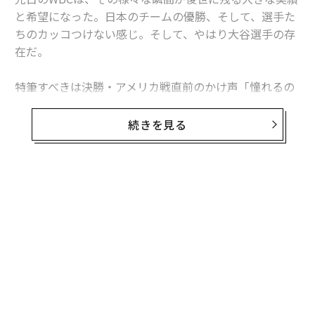
と希望になった。日本のチームの優勝、そして、選手た
ちのカッコつけない感じ。そして、やはり大谷選手の存
在だ。
特筆すべきは決勝・アメリカ戦直前のかけ声「憧れるの
をやめましょう」だったと言える。文言だけでなく、声
音、表情、そこに向かう姿勢すべてにおいて、「超えて
続きを見る
いく人」のそれだったと、今改めて映像で振り返って再
認識させられる。
正に世界を背景として生きている、今の時代の申し子の
無料のメールマガジンに登録
ようなその在り方、そして声出しだった。
無料登録
その声出しと映像をもう一度見てほしい。
2023 WORLD BASEBALL CLASSIC™