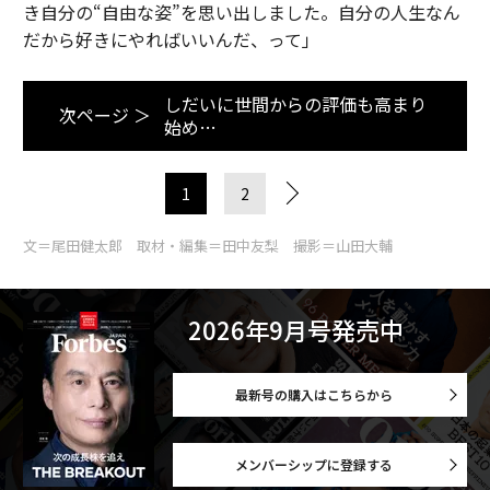
き自分の“自由な姿”を思い出しました。自分の人生なん
だから好きにやればいいんだ、って」
しだいに世間からの評価も高まり
次ページ ＞
始め…
1
2
文＝尾田健太郎 取材・編集＝田中友梨 撮影＝山田大輔
2026年9月号発売中
最新号の購入はこちらから
メンバーシップに登録する