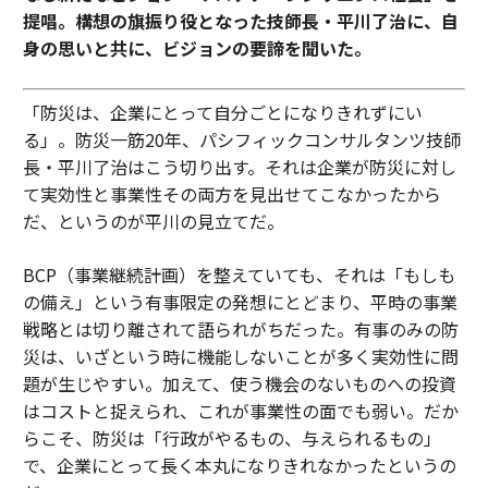
提唱。構想の旗振り役となった技師長・平川了治に、自
身の思いと共に、ビジョンの要諦を聞いた。
「防災は、企業にとって自分ごとになりきれずにい
る」。防災一筋20年、パシフィックコンサルタンツ技師
長・平川了治はこう切り出す。それは企業が防災に対し
て実効性と事業性その両方を見出せてこなかったから
だ、というのが平川の見立てだ。
BCP（事業継続計画）を整えていても、それは「もしも
の備え」という有事限定の発想にとどまり、平時の事業
戦略とは切り離されて語られがちだった。有事のみの防
災は、いざという時に機能しないことが多く実効性に問
題が生じやすい。加えて、使う機会のないものへの投資
はコストと捉えられ、これが事業性の面でも弱い。だか
らこそ、防災は「行政がやるもの、与えられるもの」
で、企業にとって長く本丸になりきれなかったというの