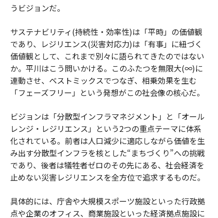
うビジョンだ。
サステナビリティ(持続性・効率性)は「平時」の価値観
であり、レジリエンス(災害対応力)は「有事」に紐づく
価値観として、これまで別々に語られてきたのではない
か。平川はこう問いかける。このふたつを無限大(∞)に
連動させ、ベストミックスでつなぎ、相乗効果を生む
「フェーズフリー」という発想がこの社会像の核心だ。
ビジョンは「分散型インフラマネジメント」と「オール
レンジ・レジリエンス」という2つの重点テーマに体系
化されている。前者は人口減少に適応しながら価値を生
み出す分散型インフラを核とした“まちづくり”への挑戦
であり、後者は犠牲者ゼロのその先にある、社会経済を
止めない災害レジリエンスを全方位で追求するものだ。
具体的には、庁舎や大規模スポーツ施設といった行政拠
点や企業のオフィス、商業施設といった経済拠点施設に