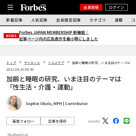
会員登録
ログイン
新着記事
人気記事
会員限定記事
カテゴリ
連載
コ
Forbes JAPAN MEMBERSHIP 新機能｜
NEWS
記事ページ内の広告表示を最小限にしました
トップ
サイエンス
ヘルスケア
加齢と睡眠の研究、いま注目のテーマは「
2023.06.25 09:30
加齢と睡眠の研究、いま注目のテーマは
「性生活・介護・運動」
Sophie Okolo, MPH | Contributor
著者フォロー
記事を保存
Shutterstock