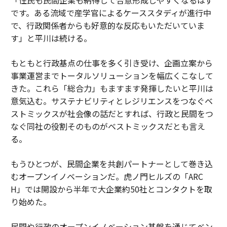
「住民も民間企業も納得して合意形成しやすくなるはず
です。ある流域で産学官によるケーススタディが進行中
で、行政関係者からも好意的な反応もいただいていま
す」と平川は続ける。
もともと行政基点の仕事を多く引き受け、企画立案から
事業運営までトータルソリューションを幅広くこなして
きた。これら「総合力」もますます発揮したいと平川は
意気込む。サステナビリティとレジリエンスをつなぐベ
ストミックスが社会像の話だとすれば、行政と民間をつ
なぐ同社の役割そのものがベストミックスだとも言え
る。
もうひとつが、民間企業を共創パートナーとして巻き込
むオープンイノベーションだ。虎ノ門ヒルズの「ARC
H」では開設から半年で大企業約50社とコンタクトを取
り始めた。
民間や行政のオープンイノベーション基盤を通じてベン