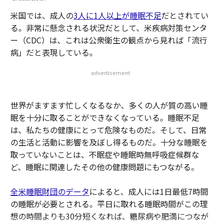
米国では、成人の
3人に1人以上が睡眠不足
だとされてい
る。非常に懸念される状況だとして、米疾病対策センタ
ー（CDC）は、これは公衆衛生の観点から見れば「流行
病」だと表現している。
advertisement
世界がますます忙しくなるなか、多くの人が質の高い睡
眠を十分に取ることができなくなっている。睡眠不足
は、私たちの健康にとって危険なものだ。そして、日常
の生活と活動に影響を及ぼし得るものだ。十分な睡眠を
取っていないことは、不眠症や睡眠時無呼吸症候群な
ど、睡眠に関連したその他の健康問題にもつながる。
全米睡眠財団のデータ
によると、成人には1日最低7時間
の睡眠が必要とされる。平日に取れる睡眠時間がこの理
想の時間よりも30分短くなれば、糖尿病や肥満につなが