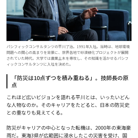
パシフィックコンサルタンツの平川了治。1991年入社。当時は、地球環境
問題への関心の高まりを背景に、世界各地で砂漠緑化プロジェクトが展開
されていた時代。大学では農業土木を専攻し、その知識を活かせるパシフ
ィックコンサルタンツに入社を決めた。
「防災は10点ずつを積み重ねる」。技師長の原
点
これほど広いビジョンを語れる平川とは、いったいどん
な人物なのか。そのキャリアをたどると、日本の防災史
との重なりも見えてくる。
防災がキャリアの中心となった転機は、2000年の東海豪
雨だ。東海3県が広範囲に浸水したこの災害を受け、国