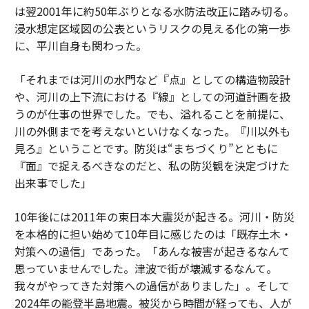
は翌2001年に約50年ぶりとなる水防法改正に踏み切る。
浸水想定区域図の公表というリスクの見える化の第一歩
に、平川自身も関わった。
「それまでは河川の水門など『点』としての構造物設計
や、河川の上下流における『線』としての河道計画を扱
うのが仕事の世界でした。でも、溢れることを前提に、
川の外側までを考えないといけなくなった。『川以外も
見ろ』ということです。防災は“まちづくり”とともに
『面』で捉えるべきなのだと、私の防災観を決定づけた
出来事でした」
10年後には2011年の東日本大震災が起きる。河川・防災
を本格的に担い始めて10年目に感じたのは「既存土木・
対策への過信」であった。「あんな被害が起きるなんて
思っていませんでした。津波で街が壊滅するなんて。
我々がやってきた対策への過信がありました」。そして
2024年の能登半島地震。被災から時間が経っても、人が