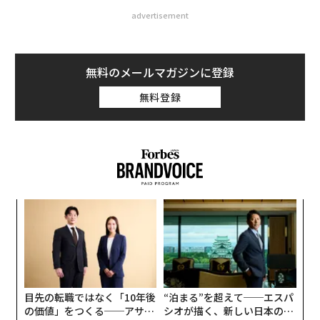
advertisement
無料のメールマガジンに登録
無料登録
革
変え
ク
FE
た「
「
0年
3
C
る
目先の転職ではなく「10年後
“泊まる”を超えて──エスパ
の価値」をつくる──アサイ
シオが描く、新しい日本のラ