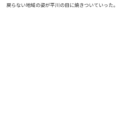
戻らない地域の姿が平川の目に焼きついていった。
自身のキャリアを振り返る際、平川は「災害への悔しさ
と無力感の連続でした」と口にする。被害の深刻さは、
社会的に弱い立場にある人ほど重くのしかかるからだ。
「たとえば町工場が浸水被害を受けた場合に、事業再開
には経済力が必要です。再開ができないと食い扶持がな
くなり、元気もなくなる。被災後の未来に絶望しやすく
なってしまう。被災後の避難生活などで亡くなる『災害
関連死』も無関係ではありません」
こうした現実への無力感は、諦めとは違っている。平川
は「北極星」という言葉を使う。
「防災は0点か100点じゃなくて、10点ずつを積み重ねて
いくものだと思っています。サステナ∞レジリエンス社
会というのは、僕にとっては『北極星』を発見できたよ