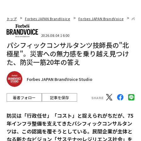
トップ
Forbes JAPAN BrandVoice
Forbes JAPAN BrandVoice
パシ
2026.08.04 16:00
パシフィックコンサルタンツ技師長の"北
極星"。災害への無力感を乗り越え見つけ
た、防災一筋20年の答え
Forbes JAPAN BrandVoice Studio
著者フォロー
記事を保存
防災は「行政任せ」「コスト」と捉えられがちだが、75
年インフラ整備を支えてきたパシフィックコンサルタン
ツは、この認識を覆そうとしている。民間企業が主体と
なる新たなビジョン「サステナ∞レジリエンス社会」を