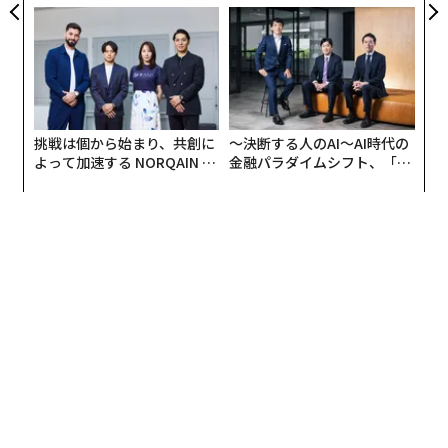
ンの長期伴走型支援とは
グジュアリー（前編）
挑戦は個から始まり、共創に
〜決断する人のAI〜AI時代の
よって加速する NORQAIN JA
金融パラダイムシフト、「超
PAN 特別座談会
個別化」の核心 【MUFG×ウ
ェルスナビ×PwC】