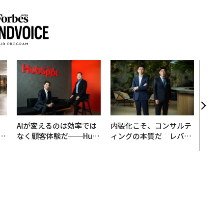
パシ
ンツ
災害
え見
年の
、
AIが変えるのは効率では
内製化こそ、コンサルテ
が
なく顧客体験だ──Hub
ィングの本質だ レバレ
」
Spot Japanが語る「Gr
ジーズが実践する、次世
ow Better」な組織のつ
代ファームの全貌
くり方