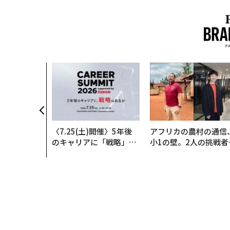
いた環境技
インフラを
──産総研×
クアソリュー
年
〈7.25(土)開催〉5年後
アフリカの農村の通信
のキャリアに「戦略」は
小1の壁。2人の挑戦者
あるか。トップエグゼク
手にした「次なる武器
ティブのキャリアに触れ
る1日│CAREER SUMMI
T 2026