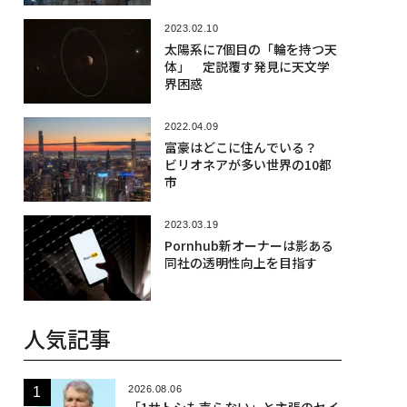
2023.02.10
太陽系に7個目の「輪を持つ天
体」 定説覆す発見に天文学
界困惑
2022.04.09
富豪はどこに住んでいる？
ビリオネアが多い世界の10都
市
2023.03.19
Pornhub新オーナーは影ある
同社の透明性向上を目指す
人気記事
2026.08.06
「1サトシも売らない」と主張のセイ