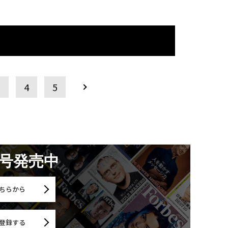
3
4
5
月号発売中
ちらから
登録する