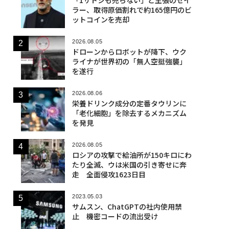
ラー、取得原価割れで約165億円のビ
ットコインを売却
2026.08.05
ドローンからロボットが降下、ウク
ライナが世界初の「無人空挺強襲」
を遂行
2026.08.06
栄養ドリンク成分の定番タウリンに
「老化細胞」を除去するメカニズム
を発見
2026.08.05
ロシアの攻撃で給油所が150キロにわ
たり全滅、ウは米国の引き寄せに奔
走 全面侵攻1623日目
2023.05.03
サムスン、ChatGPTの社内使用禁
止 機密コードの流出受け