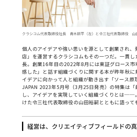
クラシコム代表取締役社長 青木耕平（左）と令三社代表取締役 山
個人のアイデアや強い思いを源として創業され、
店」を運営するクラシコムもその一つだ。一貫し
長。創業16年目の2022年8月には東証グロー
感した」と話す組織づくりに関する本が昨年秋に
イデアに向かって人と組織が動き出す「ソース原理
JAPAN 2023年5月号（3月25日発売）の特
し、アイデアを実現していく組織づくりとは──
けた令三社代表取締役の山田裕嗣とともに語って
経営は、クリエイティブフィールドの