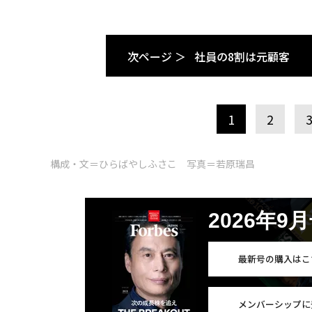
次ページ ＞
社員の8割は元顧客
1
2
構成・文＝ひらばやしふさこ 写真＝若原瑞昌
2026年9
最新号の購入はこ
メンバーシップに