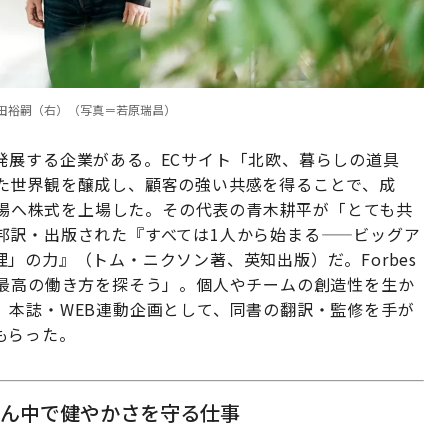
田裕嗣（右）（写真＝若原瑞昌）
発展する企業がある。ECサイト「北欧、暮らしの道具
た世界観を醸成し、顧客の強い共感を得ることで、成
ス市場へ株式を上場した。その代表の青木耕平が「とても共
邦訳・出版された『すべては1人から始まる——ビッグア
」の力』（トム・ニクソン著、英知出版）だ。Forbes
集は「最高の働き方を探そう」。個人やチームの創造性を生か
。本誌・WEB連動企画として、同書の翻訳・監修を手が
もらった。
真ん中で健やかさを守る仕事