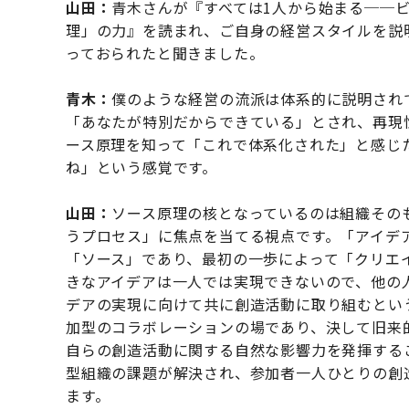
山田：
青木さんが『すべては1人から始まる──
理」の力』を読まれ、ご自身の経営スタイルを説
っておられたと聞きました。
青木：
僕のような経営の流派は体系的に説明され
「あなたが特別だからできている」とされ、再現
ース原理を知って「これで体系化された」と感じ
ね」という感覚です。
山田：
ソース原理の核となっているのは組織その
うプロセス」に焦点を当てる視点です。「アイデ
「ソース」であり、最初の一歩によって「クリエ
きなアイデアは一人では実現できないので、他の
デアの実現に向けて共に創造活動に取り組むとい
加型のコラボレーションの場であり、決して旧来
自らの創造活動に関する自然な影響力を発揮する
型組織の課題が解決され、参加者一人ひとりの創
ます。