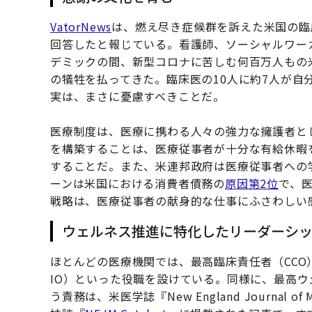
VatorNews
は、燃え尽き症候群を訴えた米国の臨
回答したと報じている。看護師、ソーシャルワー
デミックの間、新型コロナに苦しむ何百万人もの
の犠牲を払ってきた。臨床医の10人に約7人が自
実は、まさに憂慮すべきことだ。
医療制度は、医療に携わる人々の強力な擁護者と
を構築することは、医療従事者が十分な有給休暇
することだ。また、米連邦政府は医療従事者への
ーンは米国における消費者債務の
原因第2位
で、
戦略は、医療従事者の献身的な仕事にふさわしい
ウェルネス推進に特化したリーダーシ
ほとんどの医療機関では、最高臨床責任者（CCO
IO）といった役職を設けている。同様に、最高
う責務は、米医学誌『New England Journal