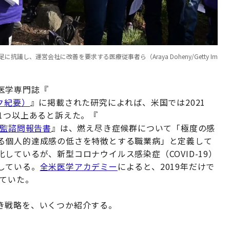
議し、運営会社に改善を要求する医療従事者ら（Araya Doheny/Getty Im
医学専門誌『
ック紀要）
』に掲載された研究によれば、米国では2021
1つ以上あると訴えた。『
総監諮問報告書
』は、燃え尽き症候群について「極度の感
る個人的達成感の低さを特徴とする職業病」と定義して
ているが、新型コロナウイルス感染症（COVID-19）
している。
全米医学アカデミー
によると、2019年だけで
えていた。
き戦略を、いくつか紹介する。