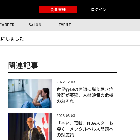
会員登録
ログイン
CAREER
SALON
EVENT
限にしました
関連記事
2022.12.03
世界各国の医師に燃え尽き症
候群が蔓延、人材確保の危機
のおそれ
2023.03.03
「辛い、孤独」NBAスターも
嘆く メンタルヘルス問題へ
の対応策