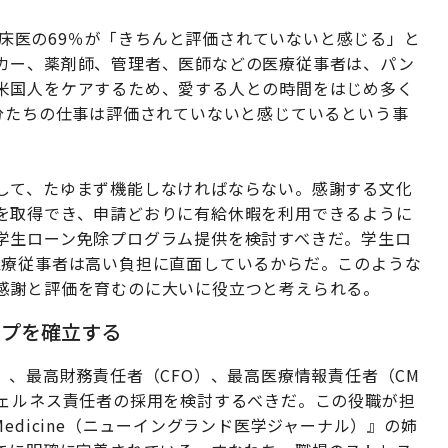
床医の69％が「きちんと評価されていないと感じる」と
カー、薬剤師、管理者、医師などの医療従事者は、パン
米国人をケアするため、愛する人との時間をはじめ多く
分たちの仕事は評価されていないと感じているという事
して、たゆまず機能しなければならない。感謝する文化
を取得でき、申請どおりに有給休暇を利用できるように
学生ローン免除プログラム提供を検討すべきだ。学生ロ
医療従事者は高い負担に直面しているからだ。このような
感謝と評価を育むのに大いに役立つと考えられる。
ップを確立する
）、最高財務責任者（CFO）、最高医療情報責任者（CM
ウェルネス責任者の採用を検討するべきだ。この役職が担
 of Medicine（ニューイングランド医学ジャーナル）』の姉