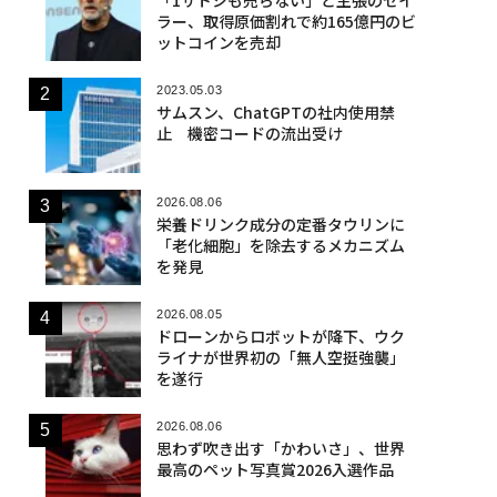
ラー、取得原価割れで約165億円のビ
ットコインを売却
2023.05.03
サムスン、ChatGPTの社内使用禁
止 機密コードの流出受け
2026.08.06
栄養ドリンク成分の定番タウリンに
「老化細胞」を除去するメカニズム
を発見
2026.08.05
ドローンからロボットが降下、ウク
ライナが世界初の「無人空挺強襲」
を遂行
2026.08.06
思わず吹き出す「かわいさ」、世界
最高のペット写真賞2026入選作品