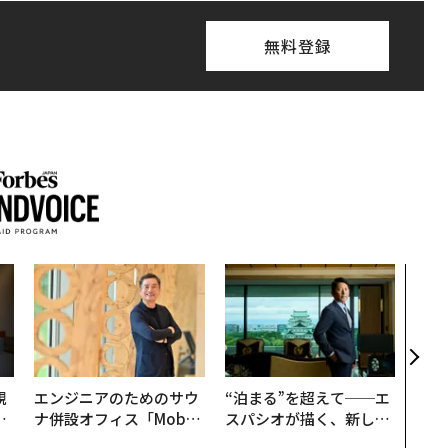
無料登録
内製
ィン
ジー
代フ
規
エンジニアのためのサウ
“泊まる”を超えて──エ
実
ナ併設オフィス「Mobiu
スパシオが描く、新しい
動
s Park」がオープン──
日本のラグジュアリー