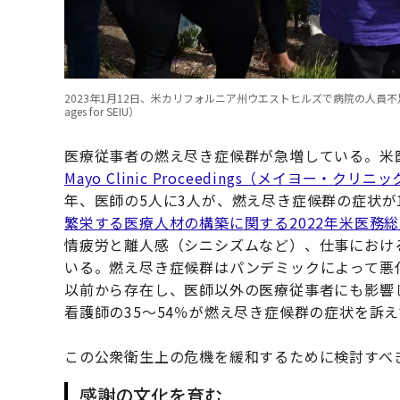
2023年1月12日、米カリフォルニア州ウエストヒルズで病院の人員不足に抗
ages for SEIU）
医療従事者の燃え尽き症候群が急増している。米
Mayo Clinic Proceedings（メイヨー・クリニ
年、医師の5人に3人が、燃え尽き症候群の症状が
繁栄する医療人材の構築に関する2022年米医務
情疲労と離人感（シニシズムなど）、仕事におけ
いる。燃え尽き症候群はパンデミックによって悪化し
以前から存在し、医師以外の医療従事者にも影響
看護師の35～54％が燃え尽き症候群の症状を訴
この公衆衛生上の危機を緩和するために検討すべ
感謝の文化を育む