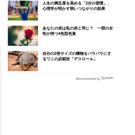
人生の満足度を高める「2分の習慣」、
心理学が明かす弱いつながりの効果
あなたの赤は私の赤と同じ？ 一部の女
性が持つ4色型色覚
自分の2倍サイズの獲物をバラバラにす
るワニの必殺技「デスロール」
Recommended by