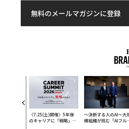
無料のメールマガジンに登録
〈7.25(土)開催〉5年後
〜決断する人のAI〜大
のキャリアに「戦略」は
模組織が挑む「AIフル
あるか。トップエグゼク
装」“使う”企業から“