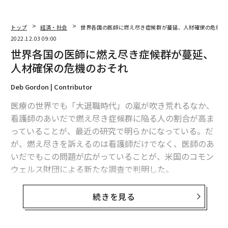
トップ
経済・社会
世界各国の医師に燃え尽き症候群が蔓延、人材確保の危機の
2022.12.03 09:00
世界各国の医師に燃え尽き症候群が蔓延、
人材確保の危機のおそれ
Deb Gordon | Contributor
医療の世界でも「大退職時代」の嵐が吹き荒れるなか、
看護師のあいだで燃え尽き症候群に陥る人の割合が高ま
っていることが、最近の研究で明らかになっている。だ
が、燃え尽きを訴えるのは看護師だけでなく、医師のあ
いだでもこの問題が広がっていることが、米国のコモン
ウェルス財団による新たな調査で判明した。
プライマリーケア担当医（primary care physician：PC
続きを見る
P、一次医療医）を対象としたこの調査では、コロナ前
の時期と比較して、提供可能な医療の質が「多少」ある