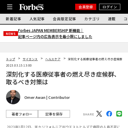
会員登録
ログイン
新着記事
人気記事
会員限定記事
カテゴリ
連載
コ
Forbes JAPAN MEMBERSHIP 新機能｜
NEWS
記事ページ内の広告表示を最小限にしました
トップ
サイエンス
ヘルスケア
深刻化する医療従事者の燃え尽き症候群、
2023.03.15 13:00
深刻化する医療従事者の燃え尽き症候群、
取るべき対策は
Omer Awan | Contributor
著者フォロー
記事を保存
2023年1月12日、米カリフォルニア州ウエストヒルズで病院の人員不足に