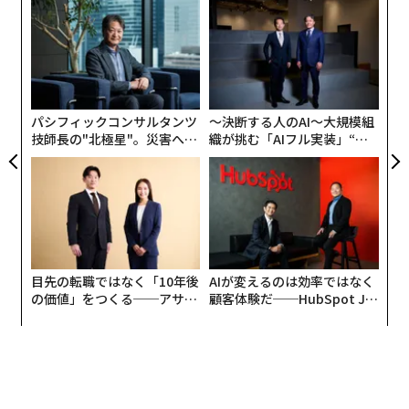
ナ併
な
k」
術
ック
た
「
由
ア
左右
T
日
パシフィックコンサルタンツ
〜決断する人のAI〜大規模組
技師長の"北極星"。災害への
織が挑む「AIフル実装」“使
無力感を乗り越え見つけた、
う”企業から“動く”企業へ【N
防災一筋20年の答え
TTドコモビジネス×PwC】
目先の転職ではなく「10年後
AIが変えるのは効率ではなく
の価値」をつくる──アサイ
顧客体験だ──HubSpot Ja
ンの長期伴走型支援とは
panが語る「Grow Better」
な組織のつくり方