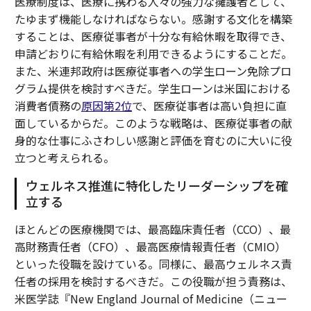
医療制度は、医療に携わる人々の強力な擁護者として、
たゆまず機能しなければならない。感謝する文化を構築
することは、医療従事者が十分な有給休暇を取得でき、
申請どおりに有給休暇を利用できるようにすることだ。
また、米連邦政府は医療従事者への学生ローン免除プロ
グラム提供を検討すべきだ。学生ローンは米国における
消費者債務の
原因第2位
で、医療従事者は高い負担に直
面しているからだ。このような戦略は、医療従事者の献
身的な仕事にふさわしい感謝と評価を育むのに大いに役
立つと考えられる。
ウェルネス推進に特化したリーダーシップを確
立する
ほとんどの医療機関では、最高臨床責任者（CCO）、最
高財務責任者（CFO）、最高医療情報責任者（CMIO）
といった役職を設けている。同様に、最高ウェルネス責
任者の採用を検討するべきだ。この役職が担う責務は、
米医学誌『New England Journal of Medicine（ニュー