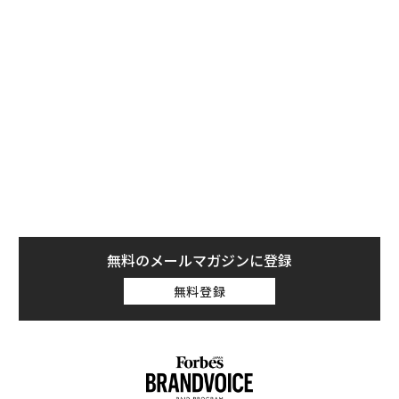
いは「かなり」下がったとの回答も多かった。こうした
調査結果は、世界の医療システムに深刻な問題を引き起
無料のメールマガジンに登録
こすおそれがあると、コモンウェルス財団は警告してい
無料登録
る。
ストレス、精神的苦痛、燃え尽きに悩む医師た
ち
果を
「
コモンウェルス財団の調査は、先進国10カ国で医療に従
EN
3
事する9500人のPCPを対象としたものだ。調査では、回
明
C
エ
る
答した医師の半数以上（米国では全体の65%）が、新型
設オ
コロナウイルス感染症（COVID-19）のパンデミックが
が
始まって以降、仕事量が増えたと述べている。
が
AIが変えるのは効率ではなく
〈7.25(土)開催〉5年後のキ
顧客体験だ──HubSpot Ja
ャリアに「戦略」はあるか。
panが語る「Grow Better」
トップエグゼクティブのキャ
な組織のつくり方
リアに触れる1日│CAREER S
UMMIT 2026