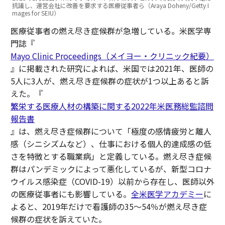
抗議し、運営会社に改善を要求する医療従事者ら（Araya Doheny/Getty I
mages for SEIU）
医療従事者の燃え尽き症候群が急増している。米医学専
門誌『
Mayo Clinic Proceedings（メイヨー・クリニック紀要）
』に掲載された研究によれば、米国では2021年、医師の
5人に3人が、燃え尽き症候群の症状が1つ以上あると訴
えた。『
繁栄する医療人材の構築に関する2022年米医務総監諮問
報告書
』は、燃え尽き症候群について「極度の感情疲労と離人
感（シニシズムなど）、仕事における個人的達成感の低
さを特徴とする職業病」と定義している。燃え尽き症候
群はパンデミックによって悪化しているが、新型コロナ
ウイルス感染症（COVID-19）以前から存在し、医師以外
の医療従事者にも影響している。
全米医学アカデミー
に
よると、2019年だけで看護師の35～54％が燃え尽き症
候群の症状を訴えていた。