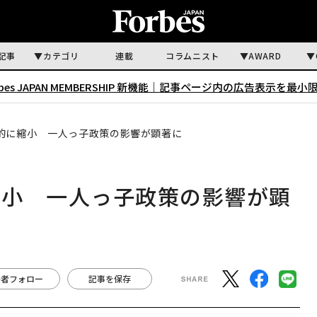
記事
カテゴリ
連載
コラムニスト
AWARD
rbes JAPAN MEMBERSHIP 新機能｜
記事ページ内の広告表示を最小
的に縮小 一人っ子政策の影響が顕著に
縮小 一人っ子政策の影響が顕
著者フォロー
記事を保存