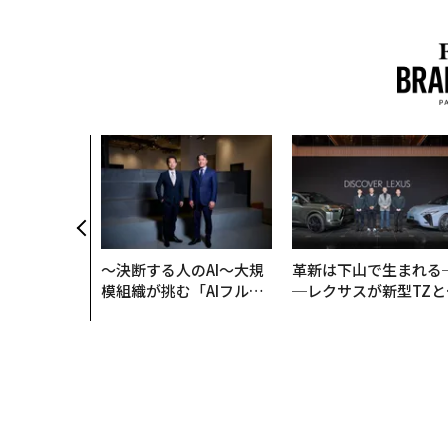
〜決断する人のAI〜大規
革新は下山で生まれる
模組織が挑む「AIフル実
─レクサスが新型TZと
装」“使う”企業から“動
Sに込めた「DISCOVE
く”企業へ【NTTドコモ
R」の哲学
ビジネス×PwC】