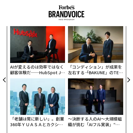
かつて移住政策は、主に定年後のシニア向けだったが、
長野県は、移住希望（15年連続。移住専門誌による調
5年ほど前からターゲットを20代、30代の子育て世代に
査）、女性の平均寿命、味噌の消費、野菜の摂取量、レ
特化。オンライン説明会やSNS展開を充実させ、補助金
タス・加工トマト・松茸・ブナシメジ・エノキ・ワイン
義す
革
も同世代向けに手厚くなるようデザインしている。
むス
ク
用ブドウ・クルミ・はちみつなどの農業生産物、美術
た「
館・博物館の数、人口10万人当たりの別荘の数、ふるさ
〈7
移住を後押しする補助金に関して、“国境離島”に指定さ
ャ
と納税寄付件数など数多くの日本一がある県だ。
れている五島列島では、国の制度「雇用機会拡充支援事
ト
リア
業」による支援も受けられる。例えば島内での創業に
1997年には長野新幹線が高崎から長野まで開通、2015
AIが変えるのは効率ではなく
「コンディション」が成果を
UM
は、年間最大450万円の補助。もちろん市場の規模では
顧客体験だ──HubSpot Ja
左右する――「BAKUNE」のTEN
年には北陸新幹線となり金沢まで延伸、さらには2024年
都市部に敵わないが、カフェやゲストハウスなどを始め
panが語る「Grow Better」
TIALが支える「挑戦者の明
には福井県敦賀まで延伸が予定されている。首都圏と北
な組織のつくり方
日」
るには、比較的参入しやすいという“余白”がある。
陸と一本で結ばれ中継点としての長野県、今後観光産
業、企業誘致、教育、交流人口増など様々な分野の成長
が期待されている。
長野県は、2017年2月に「ライフスタイルデザイン国際
「老舗は常に新しい」。創業
〜決断する人のAI〜大規模組
360年ＹＵＡＳＡとカクシン
織が挑む「AIフル実装」“使
会議〜人生100年時代への新しい生き方〜from NAGAN
CEO田尻望が語る、AIを超え
う”企業から“動く”企業へ【N