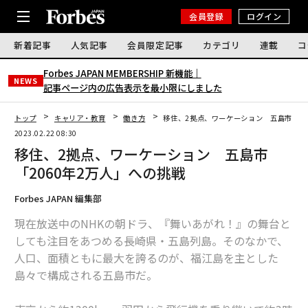
会員登録
ログイン
新着記事
人気記事
会員限定記事
カテゴリ
連載
コ
Forbes JAPAN MEMBERSHIP 新機能｜
NEWS
記事ページ内の広告表示を最小限にしました
トップ
キャリア・教育
働き方
移住、2拠点、ワーケーション 五島市「20
2023.02.22 08:30
移住、2拠点、ワーケーション 五島市
「2060年2万人」への挑戦
Forbes JAPAN 編集部
現在放送中のNHKの朝ドラ、『舞いあがれ！』の舞台と
しても注目をあつめる長崎県・五島列島。そのなかで、
人口、面積ともに最大を誇るのが、福江島を主とした
島々で構成される五島市だ。