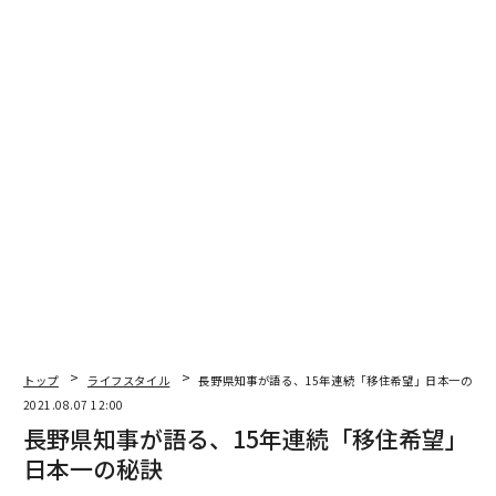
各地を繋ぐ飛行機も船も減便され、年間25万人来ていた
観光客は10万人に減少。静かになった島の日々は、人口
減少した未来を想像させた。
時間、空間、市場に「余白」のある島
五島列島といえば、2018年に世界遺産に登録された「長
崎と天草地方の潜伏キリシタン関連遺産」など、文化・
歴史面が有名だが、訪れてみると、まずその自然の素晴
らしさに魅了される。
春夏には若草色、秋には黄金色に輝く福江島のシンボル
「鬼岳」。離れて見ればエメラルドブルー、近づけば水
の透明さに驚く数々のビーチ。そしてそれらの山や海が
育む魚介や野菜、ブランド牛の五島牛など、食材も豊か
トップ
ライフスタイル
長野県知事が語る、15年連続「移住希望」日本一の秘
2021.08.07 12:00
だ。
長野県知事が語る、15年連続「移住希望」
日本一の秘訣