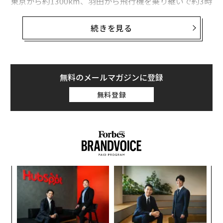
東京から約1300km、羽田から飛行機を乗り継いで約3時
間。都市と比較して人口減少が深刻な地方、かつ離島で
ありながら、同市は2019年と2020年に、転出より転入
続きを見る
が上回る「社会増」を達成。移住者は5年連続で200人超
えを記録。その内訳は、働き世代の30代以下が75％で、
8割以上が定着しているという。
無料のメールマガジンに登録
「まだまだ課題は多いですが、順調に推移しています」
無料登録
と語るのは、五島市地域協働課の庄司 透氏。2018年に
新設された同課では、市の最重要課題である人口減少対
策の中の移住施策に取り組んでいる。2020年の人口は3
万4391人。過去の実績から、2060年には1万991人まで
落ち込むとされる予測に対し、移住を起爆剤に、同年の
数字を2万人で抑えることを目標としている。
義す
革
むス
ク
た「
〈7
ャ
ト