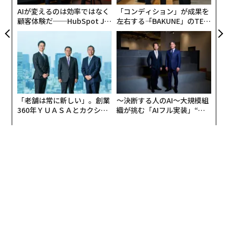
リア
AIが変えるのは効率ではなく
「コンディション」が成果を
UM
顧客体験だ──HubSpot Ja
左右する――「BAKUNE」のTEN
panが語る「Grow Better」
TIALが支える「挑戦者の明
な組織のつくり方
日」
「老舗は常に新しい」。創業
〜決断する人のAI〜大規模組
360年ＹＵＡＳＡとカクシン
織が挑む「AIフル実装」“使
CEO田尻望が語る、AIを超え
う”企業から“動く”企業へ【N
「人口が減ると、生活インフラの維持が難しくなりま
る人の価値
TTドコモビジネス×PwC】
す。病院や学校が減ったり、なくなったり。島なので、
『それなら隣町に』というわけにもいきません。現状、
衣食住には困らないので日常に影響はありませんが、運
動会やお祭りに集まる人の少なさを感じたり、町内会の
当番が短いスパンで回ってきたりなど、市民も徐々に実
感していると思います」
島だからこその危機感だ。コロナのピーク時には、島と