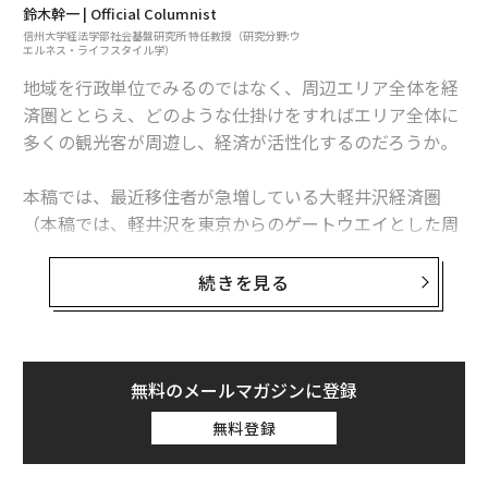
鈴木幹一 | Official Columnist
信州大学経法学部社会基盤研究所 特任教授（研究分野:ウ
エルネス・ライフスタイル学）
地域を行政単位でみるのではなく、周辺エリア全体を経
済圏ととらえ、どのような仕掛けをすればエリア全体に
多くの観光客が周遊し、経済が活性化するのだろうか。
本稿では、最近移住者が急増している大軽井沢経済圏
（本稿では、軽井沢を東京からのゲートウエイとした周
辺自治体を一つの経済圏ととらえ、大軽井沢経済圏と定
義している）や北陸新幹線沿線の移住者・団体企業のト
続きを見る
福江島のシンボル「鬼岳」
ップ、自治体のトップの方に新しいライフスタイル、ワ
ークスタイル、新しい価値観、地方創生、観光戦略など
「移住された方々は、やはり自然、なかでも身近にある
のテーマでインタビューしている。
絶景を“独り占め”できることに魅力を感じられていま
無料のメールマガジンに登録
す。その環境が子育てにいいという声も多いです。首都
今回は、阿部守一長野県知事に、「豊かなライフスタイ
圏と比較すると通勤時間も短く、かかっても車で20分程
無料登録
ルの実現と信州リゾートテレワーク」についてインタビ
度。空いた時間を子供と過ごしたり、趣味に使ったりも
ューする。
できます」と言うのは、同課の松野尾祐二氏。