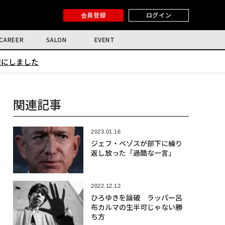
会員登録
ログイン
CAREER
SALON
EVENT
限にしました
関連記事
2023.01.16
ジェフ・ベゾスが部下に繰り
返し放った「過酷な一言」
2022.12.12
ひろゆきを論破 ラッパー呂
布カルマの生半可じゃない勝
ち方