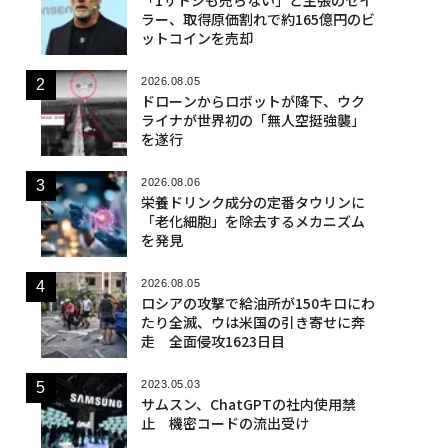
ラー、取得原価割れで約165億円のビ
ットコインを売却
2026.08.05
ドローンからロボットが降下、ウク
ライナが世界初の「無人空挺強襲」
を遂行
2026.08.06
栄養ドリンク成分の定番タウリンに
「老化細胞」を除去するメカニズム
を発見
2026.08.05
ロシアの攻撃で給油所が150キロにわ
たり全滅、ウは米国の引き寄せに奔
走 全面侵攻1623日目
2023.05.03
サムスン、ChatGPTの社内使用禁
止 機密コードの流出受け