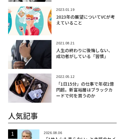
2023.01.19
2023年の展望についてVCが考
えていること
2021.08.21
人生の終わりに後悔しない、
成功者がしている「習慣」
2022.05.12
「1日15分」の仕事で年収1億
円超。新富裕層はブラックカ
ードで何を買うのか
人気記事
2026.08.06
「1サトシも売らない」と主張のセイ