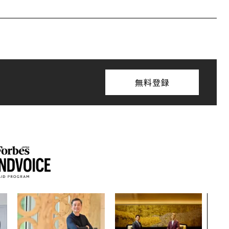
無料登録
革新
─レ
Sに