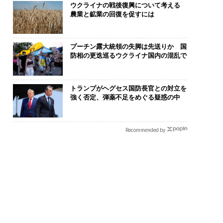
ウクライナの戦後復興について考える
農業と鉱業の回復を促すには
プーチン露大統領の失脚は先送りか 国
防相の更迭巡るウクライナ国内の混乱で
トランプがヘグセス国防長官との対立を
強く否定、弾薬不足をめぐる疑惑の中
Recommended by