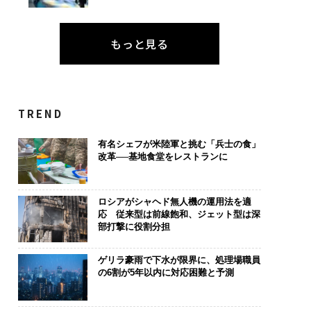
もっと見る
TREND
有名シェフが米陸軍と挑む「兵士の食」
改革──基地食堂をレストランに
ロシアがシャヘド無人機の運用法を適
応 従来型は前線飽和、ジェット型は深
部打撃に役割分担
ゲリラ豪雨で下水が限界に、処理場職員
の6割が5年以内に対応困難と予測