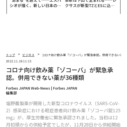
“泊まる”を超えて──エスパ
革新は下山で生まれる──レ
シオが描く、新しい日本のラ
クサスが新型TZとESに込め
グジュアリー（前編）
た「DISCOVER」の哲学
トップ
ビジネス
コロナ向け飲み薬「ゾコーバ」が緊急承認。併用できない薬が
2022.11.26 11:15
コロナ向け飲み薬「ゾコーバ」が緊急承
認。併用できない薬が36種類
Forbes JAPAN Web-News | Forbes JAPAN
編集部
塩野義製薬が開発した新型コロナウイルス（SARS-CoV-
2）感染症における軽症患者向け飲み薬「ゾコーバ錠125
mg」が、厚生労働省に緊急承認されました。当初は12
月初頭からの供給予定でしたが、11月28日から供給開始