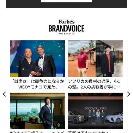
な
術
た
エ
ア
設オ
が
が
「誠実さ」は競争力になるか
アフリカの農村の通信、小1
──WEOYモナコで見た、く
の壁。2人の挑戦者が手にし
ら寿司の経営哲学
た「次なる武器」