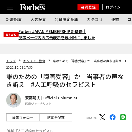
会員登録
ログイン
新着記事
人気記事
会員限定記事
カテゴリ
連載
コ
Forbes JAPAN MEMBERSHIP 新機能｜
NEWS
記事ページ内の広告表示を最小限にしました
トップ
キャリア・教育
誰のための「障害受容」か 当事者の声なき訴え #人
2022.12.03 17:30
誰のための「障害受容」か 当事者の声な
き訴え #人工呼吸のセラピスト
安藤明夫 | Official Columnist
医療ジャーナリスト
著者フォロー
記事を保存
連載「人工呼吸のセラピスト」