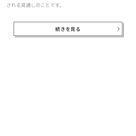
される見通しのことです。
軽症者にも使える飲み薬としては、米国製薬会社の2種
に続いて3種目ですが、重症化リスクのない人を対象に
続きを見る
している点がゾコーバの特徴です。政府はすでに100万
人分の購入契約をしています。
ゾコーバは、新型コロナウイルスが増殖する際に「3CL
プロテアーゼ」というウイルス由来のタンパク質分解酵
素を利用しますが、それを阻害することでウイルスの増
殖を抑制するというもの。対象となる患者は、12歳以上
の小児及び成人で、1日目は3錠、2日目から5日目は1錠1
日1回投与する飲み薬（経口抗ウイルス薬）です。
ただし、併用できない薬が36種類あり、妊婦や妊娠して
いる可能性がある患者には使えません。
オミクロン株流行期に、重症化リスク因子の有無やワク