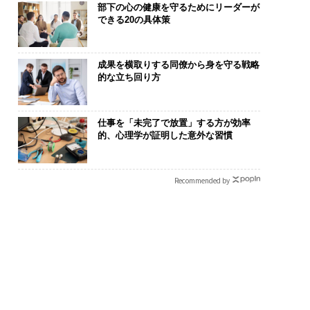
部下の心の健康を守るためにリーダーが
できる20の具体策
成果を横取りする同僚から身を守る戦略
は個から始まり、共
アフリカの農村の通信、
エンジニアの
的な立ち回り方
よって加速する NOR
小1の壁。2人の挑戦者が
ナ併設オフィス
N JAPAN 特別座談会
手にした「次なる武器」
s Park」が
タマディック
仕事を「未完了で放置」する方が効率
を徹底する理
的、心理学が証明した意外な習慣
Recommended by