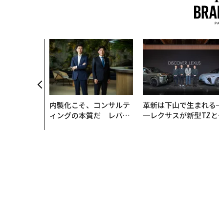
、未来を再定
年企業BAT
ークレスな未
内製化こそ、コンサルテ
革新は下山で生まれる
ィングの本質だ レバレ
─レクサスが新型TZと
ジーズが実践する、次世
Sに込めた「DISCOVE
代ファームの全貌
R」の哲学