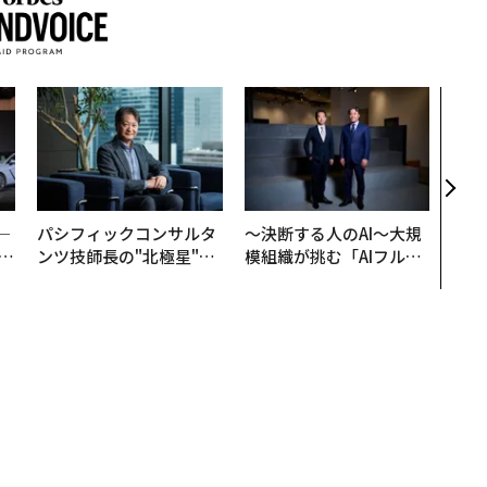
挑戦
創に
QAI
─
パシフィックコンサルタ
〜決断する人のAI〜大規
E
ンツ技師長の"北極星"。
模組織が挑む「AIフル実
災害への無力感を乗り越
装」“使う”企業から“動
え見つけた、防災一筋20
く”企業へ【NTTドコモ
年の答え
ビジネス×PwC】