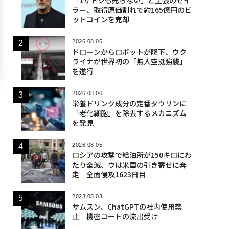
ラー、取得原価割れで約165億円のビ
ットコインを売却
2026.08.05
ドローンからロボットが降下、ウク
ライナが世界初の「無人空挺強襲」
を遂行
2026.08.06
栄養ドリンク成分の定番タウリンに
「老化細胞」を除去するメカニズム
を発見
2026.08.05
ロシアの攻撃で給油所が150キロにわ
たり全滅、ウは米国の引き寄せに奔
走 全面侵攻1623日目
2023.05.03
サムスン、ChatGPTの社内使用禁
止 機密コードの流出受け