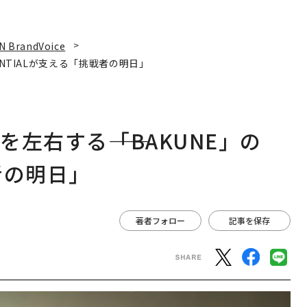
N BrandVoice
ENTIALが支える「挑戦者の明日」
左右する――「BAKUNE」の
者の明日」
著者フォロー
記事を保存