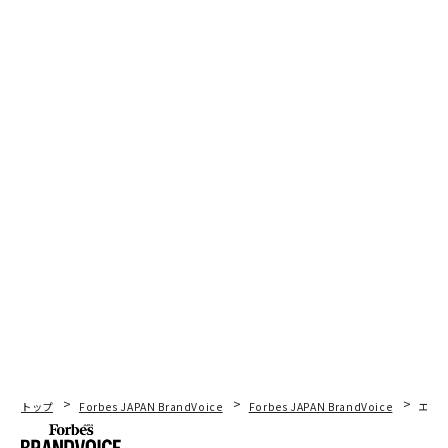
トップ
Forbes JAPAN BrandVoice
Forbes JAPAN BrandVoice
エレ