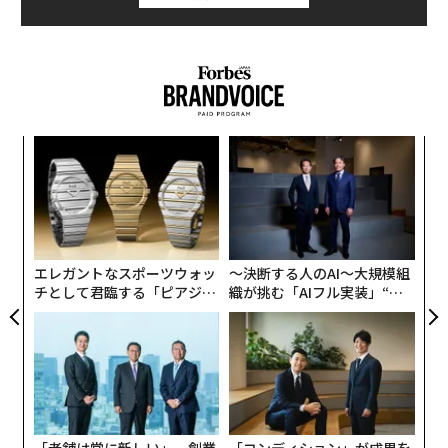
挑
変え
よっ
FE
PA
“
0年
オ
ジ
エレガントなスポーツウォッ
〜決断する人のAI〜大規模組
チとして君臨する「ピアジ
織が挑む「AIフル実装」“使
ェ」ポロの魅力
う”企業から“動く”企業へ【N
TTドコモビジネス×PwC】