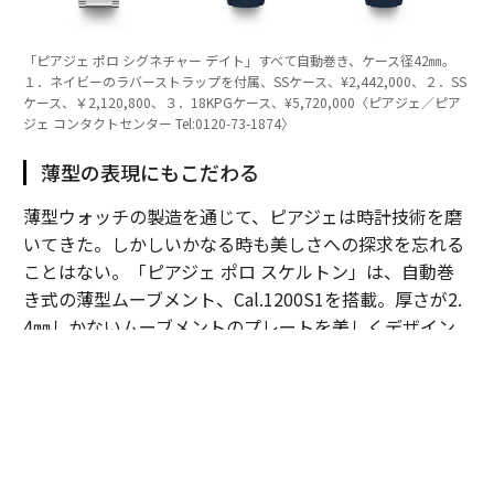
「ピアジェ ポロ シグネチャー デイト」すべて自動巻き、ケース径42㎜。
１．ネイビーのラバーストラップを付属、SSケース、¥2,442,000、２．SS
ケース、￥2,120,800、３．18KPGケース、¥5,720,000〈ピアジェ／ピア
ジェ コンタクトセンター Tel:0120-73-1874〉
薄型の表現にもこだわる
薄型ウォッチの製造を通じて、ピアジェは時計技術を磨
いてきた。しかしいかなる時も美しさへの探求を忘れる
ことはない。「ピアジェ ポロ スケルトン」は、自動巻
き式の薄型ムーブメント、Cal.1200S1を搭載。厚さが2.
4㎜しかないムーブメントのプレートを美しくデザイン
しながらスケルトン化した。薄くて繊細なパーツを加工
し、しかも面取りや表面加工を施すことで、細部まで完
璧な美を作り上げる。しかも動力ゼンマイを巻き上げる
ためのマイクロローターが回転する様子が、表側からも
見えるというのも面白い。