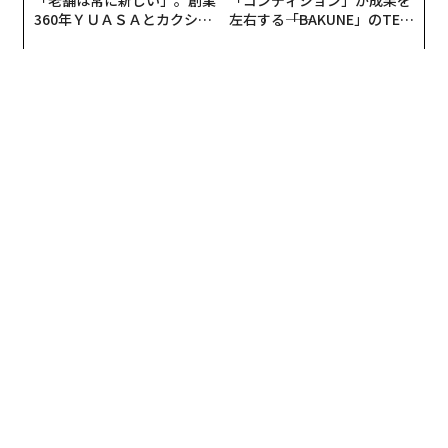
「老舗は常に新しい」。創業
「コンディション」が成果を
360年ＹＵＡＳＡとカクシン
左右する――「BAKUNE」のTEN
CEO田尻望が語る、AIを超え
TIALが支える「挑戦者の明
る人の価値
日」