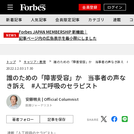
会員登録
ログイン
新着記事
人気記事
会員限定記事
カテゴリ
連載
コ
Forbes JAPAN MEMBERSHIP 新機能｜
NEWS
記事ページ内の広告表示を最小限にしました
トップ
キャリア・教育
誰のための「障害受容」か 当事者の声なき訴え #人
2022.12.03 17:30
誰のための「障害受容」か 当事者の声な
き訴え #人工呼吸のセラピスト
安藤明夫 | Official Columnist
医療ジャーナリスト
著者フォロー
記事を保存
連載「人工呼吸のセラピスト」