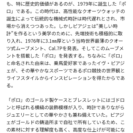
も、特に歴史的価値があるのが、1979年に誕生した「ポ
ロ」である。この時代は、高性能なクオーツウォッチの
誕生によって伝統的な機械式時計は時代遅れとされ、市
場から消えつつあった。しかしピアジェは“美しい時
計”を作るという美学のために、先端技術も積極的に取
り入れ、1976年に3.1㎜厚という当時世界最薄のクオー
ツ式ムーブメント、Cal.7Pを発表。そしてこのムーブメ
ントを搭載した「ポロ」を発表する。ちなみに「ポロ」
と命名された由来は、乗馬愛好家であったイヴ・ピアジ
ェが、その華やかなスポーツであるポロ競技の世界観と
ライフスタイルからインスピレーションを得たからであ
る。
「ポロ」のゴールド製ケースとブレスレットにはゴドロ
ンと呼ばれる横縞の装飾模様が入り、時計でありながら
ジュエリーとしての華やかさも兼ね備えていた。ピアジ
ェがゴールドの鋳造所まで自社で所有しているため、こ
の素材に対する理解度も高く、高度な仕上げが可能にな