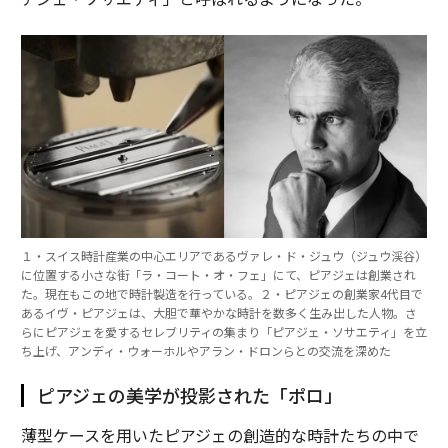
１・スイス時計産業の中心エリアであるヴァレ・ド・ジュウ（ジュウ渓谷）
に位置する小さな街「ラ・コート・オ・フェ」にて、ピアジェは創業され
た。現在もこの地で時計製造を行っている。２・ピアジェの創業家4代目で
あるイヴ・ピアジェは、大胆で華やかな時計を数多く生み出した人物。さ
らにピアジェを愛するセレブリティの集まり「ピアジェ・ソサエティ」を立
ち上げ、アンディ・ウォーホルやアラン・ドロンらとの交流を深めた
ピアジェの美学が投影された「ポロ」
薄型ケースを用いたピアジェの創造的な時計たちの中で