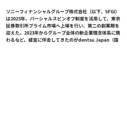
ソニーフィナンシャルグループ株式会社（以下、SFGI）
は2025年、パーシャルスピンオフ制度を活用して、東京
証券取引所プライム市場へ上場を行い、第二の創業期を
迎えた。2023年からグループ全体の新企業理念体系に携
わるなど、経営に伴走してきたのがdentsu Japan（国
内電通グループ）だ。
新企業理念体系は、一般的なMVV
の形にとらわれず、V
※
ision（ビジョン/ありたい姿）、Values（バリューズ/価
値観）、Foundation（ファウンデーション/事業におけ
る礎）という形で言語化され、ソニーフィナンシャルグ
ループ（以下、ソニーFG）の価値観を改めて内外に浸透
させつつある。
ソニーFGのブランド責任者として、企業理念体系の再定
義をリードしてきた執行役員 ブランド・サステナビリテ
ィ戦略推進部担当の中路宏志と、dentsu Japanを代表