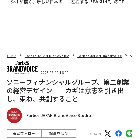
シオが描く、新しい日本のラ
左右する――「BAKUNE」のTEN
グジュアリー（前編）
TIALが支える「挑戦者の明
日」
トップ
Forbes JAPAN BrandVoice
Forbes JAPAN BrandVoice
ソニ
2026.08.10 16:00
ソニーフィナンシャルグループ、第二創業
の経営デザイン──カギは意志を引き出
し、束ね、共創すること
Forbes JAPAN BrandVoice Studio
著者フォロー
記事を保存