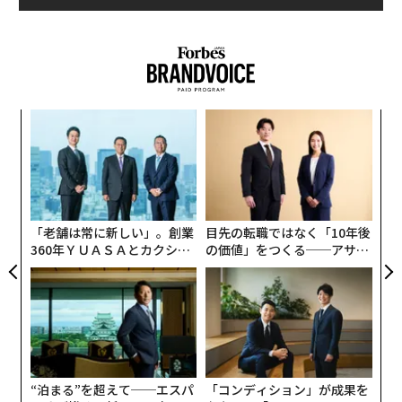
小1
な
にし
術
た
伝
ア
る
モ
「老舗は常に新しい」。創業
目先の転職ではなく「10年後
360年ＹＵＡＳＡとカクシン
の価値」をつくる──アサイ
CEO田尻望が語る、AIを超え
ンの長期伴走型支援とは
る人の価値
“泊まる”を超えて──エスパ
「コンディション」が成果を