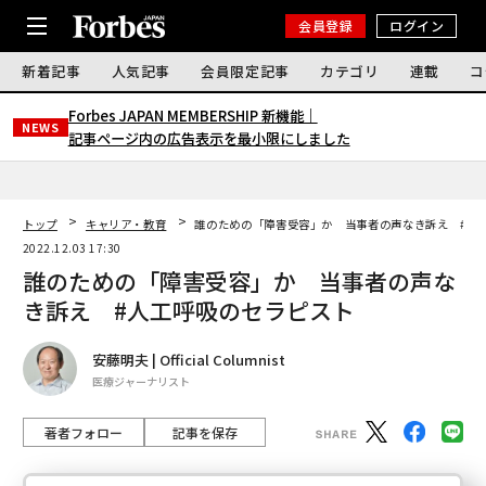
会員登録
ログイン
新着記事
人気記事
会員限定記事
カテゴリ
連載
コ
Forbes JAPAN MEMBERSHIP 新機能｜
NEWS
記事ページ内の広告表示を最小限にしました
トップ
キャリア・教育
誰のための「障害受容」か 当事者の声なき訴え #人
2022.12.03 17:30
誰のための「障害受容」か 当事者の声な
き訴え #人工呼吸のセラピスト
安藤明夫 | Official Columnist
医療ジャーナリスト
著者フォロー
記事を保存