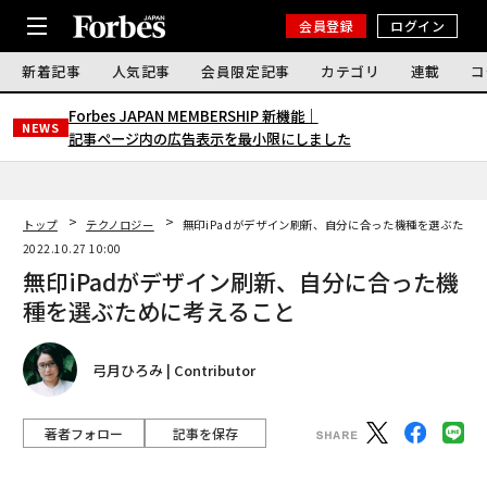
会員登録
ログイン
新着記事
人気記事
会員限定記事
カテゴリ
連載
コ
Forbes JAPAN MEMBERSHIP 新機能｜
NEWS
記事ページ内の広告表示を最小限にしました
トップ
テクノロジー
無印iPadがデザイン刷新、自分に合った機種を選ぶため
2022.10.27 10:00
無印iPadがデザイン刷新、自分に合った機
種を選ぶために考えること
弓月ひろみ | Contributor
著者フォロー
記事を保存