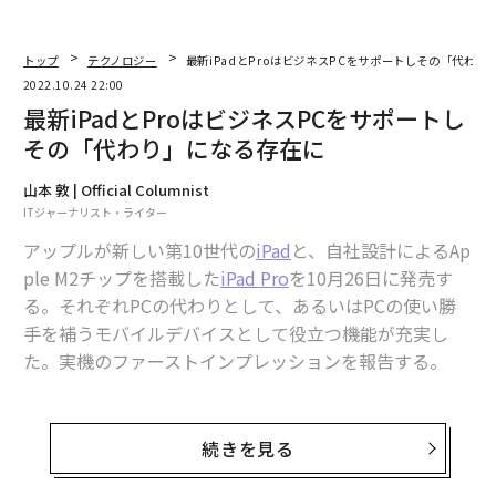
トップ
テクノロジー
最新iPadとProはビジネスPCをサポートしその「代わり
2022.10.24 22:00
最新iPadとProはビジネスPCをサポートし
その「代わり」になる存在に
山本 敦 | Official Columnist
ITジャーナリスト・ライター
アップルが新しい第10世代の
iPad
と、自社設計によるAp
ple M2チップを搭載した
iPad Pro
を10月26日に発売す
る。それぞれPCの代わりとして、あるいはPCの使い勝
手を補うモバイルデバイスとして役立つ機能が充実し
た。実機のファーストインプレッションを報告する。
デザインだけじゃない、使い勝手も大きく変わ
続きを見る
る第10世代のiPad