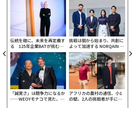
「
3
C
〈7
る
ャ
ト
リア
伝統を礎に、未来を再定義す
挑戦は個から始まり、共創に
UM
る 125年企業BATが挑むス
よって加速する NORQAIN JA
モークレスな未来
PAN 特別座談会
「誠実さ」は競争力になるか
アフリカの農村の通信、小1
──WEOYモナコで見た、く
の壁。2人の挑戦者が手にし
ら寿司の経営哲学
た「次なる武器」