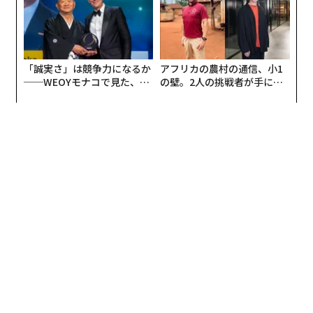
が0.9mmほど本体が厚い。
「誠実さ」は競争力になるか
アフリカの農村の通信、小1
──WEOYモナコで見た、く
の壁。2人の挑戦者が手にし
ら寿司の経営哲学
た「次なる武器」
右が第10世代のiPad。左側第5世代のiPad Airは本体が0.9mm薄い。コーナーの面
取り形状もiPad Airの方が少しシャープだ
デジタルコネクタは第9世代までのLightningからUSB-C