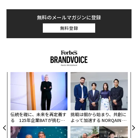
まずは2010年の誕生後から進化を続けて、今年第10世代
になったiPadからだ。今回はデザインを大きく刷新し
無料のメールマガジンに登録
て、ホームボタンを省いたオールスクリーンデザインに
無料登録
なった。側面はiPad ProやiPad Air、iPhone 14シリーズ
と同様にエッジがシャープに立っている。
Touch IDによる指紋認証センサーは本体側面のトップボ
タンに内蔵する。外出先などでマスクを着用したまま画
面のロック解除ができる。Face IDによる顔認証に対応す
「
るiPad Proよりも、第10世代のiPadの方が外出時用のモ
3
バイルデバイスとして小回りが効きそうだ。
C
〈7
る
ャ
筆者はアップルが発表したプレスリリースで第10世代iP
ト
adの画像を見たときに、10.9インチの画面サイズだけで
リア
伝統を礎に、未来を再定義す
挑戦は個から始まり、共創に
UM
なく、デザインも現行第5世代のiPad Airと同じなのかと
る 125年企業BATが挑むス
よって加速する NORQAIN JA
思った。実機を並べてみると、第10世代のiPadの方が4
モークレスな未来
PAN 特別座談会
つのコーナーの丸みが大きい。そして第10世代iPadの方