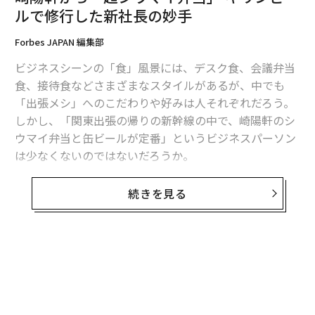
ルで修行した新社長の妙手
「のれんを守る」より「ブランドを活かす」
Forbes JAPAN 編集部
──人々の嗜好の変化に合わせて、例えばシウマイの大
ビジネスシーンの「食」風景には、デスク食、会議弁当
きさや玉子の焼き具合など、変えている部分はあるので
食、接待食などさまざまなスタイルがあるが、中でも
しょうか。
「出張メシ」へのこだわりや好みは人それぞれだろう。
しかし、「関東出張の帰りの新幹線の中で、崎陽軒のシ
シウマイのレシピは一切変えていません。まあ、製造方
ウマイ弁当と缶ビールが定番」というビジネスパーソン
法が、手握りから機械生産に変わったという意味では、
は少なくないのではないだろうか。
まったく一緒ではないですが。
横浜名物シウマイの妹分として、1954（昭和29）年に登
続きを見る
場したシウマイ弁当。「地元、神奈川県民はこの弁当の
俵型ご飯、シウマイ、その他の惣菜の配置を正確に描け
る」ともいわれる。
愛されるこの弁当を作り続ける老舗、「崎陽軒」には、
実はこの5月に新社長が就任した。創業家の4代目、野並
晃氏だ。ちなみに社長交代は31年ぶりという。