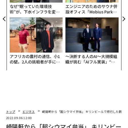
崎陽軒から「超シウマイ弁当」 キリンビールで修行し
な
なぜ“眠っていた環境技
エンジニアのためのサウナ併
た新社長の妙手
術”が、下水インフラを変え
設オフィス「Mobius Park」
に続いて自社弁当への思いを聞いたほか、実際に食べて
たのか──産総研×月島JFE
がオープン──タマディック
もらって、食べる順序やこだわりを「記録」した。若き
アクアソリューションの10年
が健康経営を徹底する理由
新社長の「食べ方流儀」と、そこから見えてきたビジネ
スシーンにおける「脇役」への思いとは。
聞き手は、あの伝説のグルメ番組「料理の鉄人」にも関
アフリカの農村の通信、小1
〜決断する人のAI〜大規模組
わったテレビディレクターであり演出家、同人誌「食べ
の壁。2人の挑戦者が手にし
織が挑む「AIフル実装」“使
方図説 崎陽軒シウマイ弁当編」発行人も務める「食べ方
た「次なる武器」
う”企業から“動く”企業へ【N
学会」会長の市島晃生。崎陽軒本店のランチバイキング
TTドコモビジネス×PwC】
で「シウマイ49個」を食べた記録も持つベテランテレビ
マンだ。
関連記事>>
AIが「崎陽軒シウマイ弁当」の一番おいしい食べ方を解
トップ
ビジネス
崎陽軒から「超シウマイ弁当」 キリンビールで修行した新社
析したら
2022.09.06 12:00
崎陽軒から「超シウマイ弁当」 キリンビー