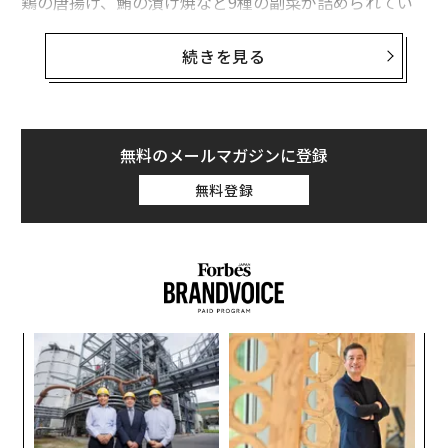
鶏の唐揚げ、鮪の漬け焼など9種の副菜が詰められてい
る。
続きを見る
2018年には、崎陽軒創業110周年とシウマイ誕生90周年
という2つの節目を記念して作られた「崎陽軒Walker」
も発売され、たちまち売り切れた。この本には、シウマ
イやシウマイ弁当のおいしさの秘密、歴史、そして創業
無料のメールマガジンに登録
110周年にちなんでさまざまな業界の有名人からいただ
無料登録
いたメッセージなどが詰まっている。「崎陽軒 シウマイ
弁当」はまさに日本人の国民食、エッセンシャルフード
とさえ言えるかもしれない。
それだけに、その「食べ方」も人それぞれだ。8個の俵
型ご飯はどこから箸をつけるのか、蒲鉾はいつ食べる
るか
挑
か、そして「あんず」は？
、く
よっ
PA
A
Forbes JAPANでは、5月に4代目社長に就任した野並晃
顧客
氏に、
pa