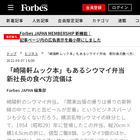
会員登録
ログイン
新着記事
人気記事
会員限定記事
カテゴリ
連載
コ
Forbes JAPAN MEMBERSHIP 新機能｜
NEWS
記事ページ内の広告表示を最小限にしました
トップ
ビジネス
「崎陽軒ムック本」もあるシウマイ弁当 新社長の食べ方流儀
2022.09.07 16:00
「崎陽軒ムック本」もあるシウマイ弁当
新社長の食べ方流儀は
Forbes JAPAN 編集部
崎陽軒のシウマイ弁当。「関東出張の帰りは帰りの新幹
線の中でこれと缶ビールが定番」というビジネスパーソ
ンも少なくないだろう。横浜名物シウマイの妹分とし
て、1954（昭和29）年に登場したこの弁当、縦20cm×
横14.5cmの折に、俵型ご飯8個、シウマイ5個のほか、