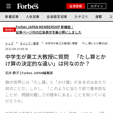
会員登録
ログイン
新着記事
人気記事
会員限定記事
カテゴリ
連載
コ
Forbes JAPAN MEMBERSHIP 新機能｜
NEWS
記事ページ内の広告表示を最小限にしました
トップ
キャリア・教育
中学生が東工大教授に質問 「たし算とかけ算の決定的
2022.08.10 08:30
中学生が東工大教授に質問 「たし算とか
け算の決定的な違い」は何なのか？
石井 節子 | Forbes JAPAN編集部
数の世界には「たし算」と「かけ算」があるのはあたり
前のことだ。しかし、「このように当たり前で基本的な
ことが、問題の難しさの根本にある」ことを知っている
だろうか。