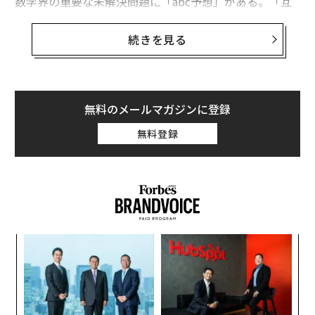
数学界の重要な未解決問題に「abc予想」がある。「互
いに素でありかつ a + b = c を満たすような3つの自然数
a、b、c の和と積の関係について」の仮説だ。
続きを見る
数学の世界に混ざり合うように存在しているたし算とか
け算を「分離する」力を備えたこの予想が証明できれ
ば、数々の難問を簡単に解決できてしまうという。そし
無料のメールマガジンに登録
て、世界の多くの数学者が「理解することをあきらめ
無料登録
た」ともいわれるこの難解な予想を証明する論文が2021
年、受理され、世界に大きな驚きと衝撃を与えた。論文
を発表したのは、京都大学数理解析研究所教授の望月新
一教授である。
Forbes JAPANでは、数学界の進化を支える根源的な問
模組
“
題ともいえるこの「たし算とかけ算の違い」、そして
“使
オ
「たし算とかけ算を分離すると何が起きるのか」につい
【N
ジ
挑
て、中学生6名の取材班に専門家への取材をしてもらっ
C】
よっ
た。
PA