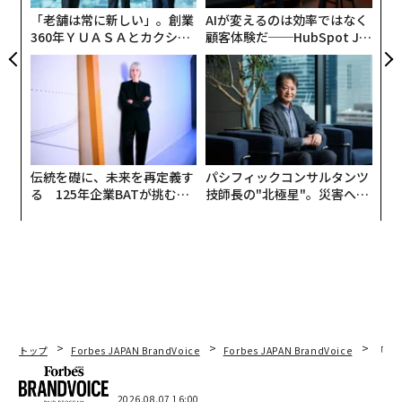
「老舗は常に新しい」。創業
AIが変えるのは効率ではなく
取材に応じたのは、望月教授の朋友であり、4月に放映
360年ＹＵＡＳＡとカクシン
顧客体験だ──HubSpot Ja
されたNHKスペシャル「数学者は宇宙をつなげるか? abc
CEO田尻望が語る、AIを超え
panが語る「Grow Better」
予想証明をめぐる数奇な物語」に、メディアの取材に応
る人の価値
な組織のつくり方
じない意向を示している教授を代弁する形で出演した、
東京工業大学理学院数学系教授の加藤文元氏だ。
「取材班メンバー」は東京都渋谷教育学園渋谷中学校の
伝統を礎に、未来を再定義す
パシフィックコンサルタンツ
江見理彩さん（3年）、志村瑛美さん（3年）、山澤綾乃
る 125年企業BATが挑むス
技師長の"北極星"。災害への
さん（2年）、虎岩理乃葉さん（1年）、鈴木洸大君（1
モークレスな未来
無力感を乗り越え見つけた、
年）、小谷直樹君（1年）の6名である。
防災一筋20年の答え
後編>
中学生が東工大教授に質問 純粋数学はなぜもう「ポケ
ットに入っている」のか？
トップ
Forbes JAPAN BrandVoice
Forbes JAPAN BrandVoice
「老
はこちら
2026.08.07 16:00