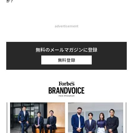
か？
advertisement
無料のメールマガジンに登録
無料登録
〈7
ャ
ト
な
リア
術
UM