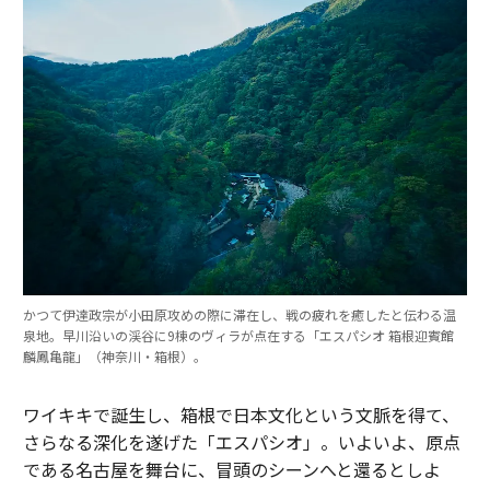
かつて伊達政宗が小田原攻めの際に滞在し、戦の疲れを癒したと伝わる温
泉地。早川沿いの渓谷に9棟のヴィラが点在する「エスパシオ 箱根迎賓館
麟鳳亀龍」（神奈川・箱根）。
ワイキキで誕生し、箱根で日本文化という文脈を得て、
さらなる深化を遂げた「エスパシオ」。いよいよ、原点
である名古屋を舞台に、冒頭のシーンへと還るとしよ