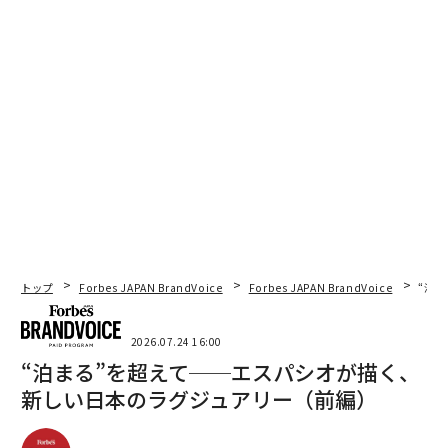
トップ
Forbes JAPAN BrandVoice
Forbes JAPAN BrandVoice
“泊
2026.07.24 16:00
“泊まる”を超えて──エスパシオが描く、
新しい日本のラグジュアリー（前編）