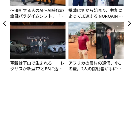
た
ア
〜決断する人のAI〜AI時代の
挑戦は個から始まり、共創に
金融パラダイムシフト、「超
よって加速する NORQAIN JA
個別化」の核心 【MUFG×ウ
PAN 特別座談会
ェルスナビ×PwC】
革新は下山で生まれる──レ
アフリカの農村の通信、小1
クサスが新型TZとESに込め
の壁。2人の挑戦者が手にし
た「DISCOVER」の哲学
た「次なる武器」