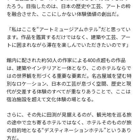
たろう。目指したのは、日本の歴史や工芸、アートの粋
を融合させた、ここにしかない体験価値の創出だ。
「私はここを“アートミュージアムホテル”だと思ってい
ます。作品を鑑賞するだけではなく、建築や工芸、アー
トに囲まれながら滞在を楽しんでいただきたいのです」
館内に配された約50人の作家による400点超もの作品
は、建築やインテリアと一体となり、このホテルならで
はの世界観を形づくる重要な要素だ。名古屋城を望む特
別なロケ―ション、日本の工芸が息づく空間、歴史と現
代が交差する体験のすべてが重なりあうことで、ここは
宿泊施設を超えて文化体験の場となる。
さらに、その先に田渕が見据えるのが、観光地を巡る旅
の途中で立ち寄るホテルではなく、ホテルそのものが旅
の目的地となる“デスティネーションホテル”というあり
方だ。