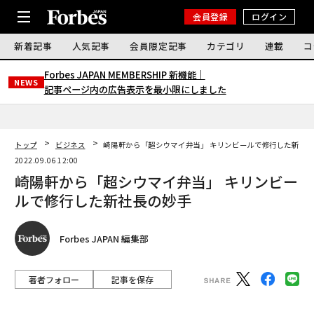
会員登録
ログイン
新着記事
人気記事
会員限定記事
カテゴリ
連載
コ
Forbes JAPAN MEMBERSHIP 新機能｜
NEWS
記事ページ内の広告表示を最小限にしました
トップ
ビジネス
崎陽軒から「超シウマイ弁当」 キリンビールで修行した新社
2022.09.06 12:00
崎陽軒から「超シウマイ弁当」 キリンビー
ルで修行した新社長の妙手
Forbes JAPAN 編集部
著者フォロー
記事を保存