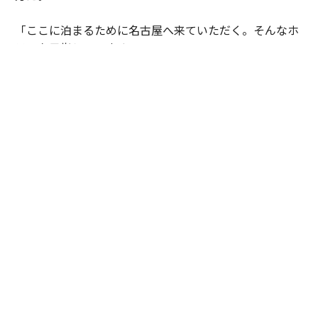
「ここに泊まるために名古屋へ来ていただく。そんなホ
テルを目指しています」
エスパシオが掲げる「BEYOND THE LUXURY」とは、豪
華さや希少性を競うことではなく、その土地にしかない
歴史や文化、人の営みに触れる体験価値を創出すること
なのだ。名古屋城の正面に誕生した“もうひとつの
城”は、日本ならではのラグジュアリーを世界へ発信す
る新たな拠点になろうとしている。