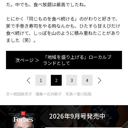
た。中でも、食べ放題は最高でしたね。
とにかく「同じものを食べ続ける」のがわりと好きで、
家で手巻き寿司をやる時なんかも、ひたすら甘えびだけ
食べ続けて、しっぽを山のように積み重ねたことがあり
ました（笑）。
「地域を盛り上げる」ローカルブ
次ページ ＞
ランドとして
1
2
3
4
文＝岡田麻衣子 編集＝石井節子 写真＝曽川拓哉
2026年9月号発売中