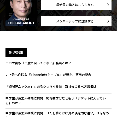
最新号の購入はこちらから
メンバーシップに登録する
関連記事
コロナ後も「二度と戻ってこない」職業とは？
史上最も危険な「iPhone接続ケーブル」が発売、悪用の懸念
「崎陽軒ムック本」もあるシウマイ弁当 新社長の食べ方流儀は
中学生が東工大教授に質問 純粋数学はなぜもう「ポケットに入ってい
る」のか？
中学生が東工大教授に質問 「たし算とかけ算の決定的な違い」は何なの