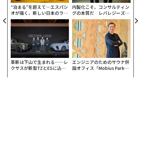
ェ
“泊まる”を超えて─エスパシ
内製化こそ、コンサルティン
オが描く、新しい日本のラグ
グの本質だ レバレジーズが
ジュアリー（中編）
実践する、次世代ファームの
全貌
革新は下山で生まれる──レ
エンジニアのためのサウナ併
クサスが新型TZとESに込め
設オフィス「Mobius Park」
た「DISCOVER」の哲学
がオープン──タマディック
が健康経営を徹底する理由
最高財務責任者（CFO）兼共同最高経営責任者（Co-CEO）のマーティン・ホフマ
ン氏
「画期的なソール構造を持つランニングシューズからス
タートして以降も、アウトドアや、『パフォーマンスオ
ールデイ』と呼ぶライフスタイルカテゴリーにまで事業