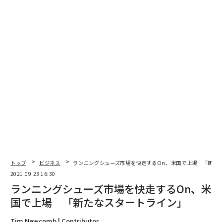
を広げてきました。テクノロジーだけではなく、デザイ
ンやサステナビリティといったさまざまな要素が交差す
るところにブランドとしての立ち位置があると考え、他
のスポーツメーカーにはなる幅広いアプローチを実践し
ていることが、我々の強みだと思っています」（マーテ
ィン）
トップ
ビジネス
ランニングシューズ市場を快走するOn、米国で上場 「新た
2021.09.23 16:30
ランニングシューズ市場を快走するOn、米
国で上場 「新たなスタートライン」
Tim Newcomb | Contributor