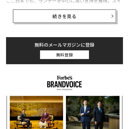
ここ日本でも、ランナーを中心に高い支持を獲得。スイ
スメイドらしいスタイリッシュなルックスからファッシ
ョン業界にもファンが多く、日常の足として愛用するユ
続きを見る
ーザーも少なくない。
そんな日本のマーケットを本国はどう見ているのか?
日本を視察に訪れていた共同最高経営責任者のマーティ
無料のメールマガジンに登録
ン・ホフマン氏と、マーク・マウラー氏の2名に話を聞
無料登録
いた。
日本の消費者はOnとの親和性が高い
Onは創業から一貫して高い成長率をキープしている。今
るか
挑
年度第一四半期の総売上高は対前年比で約70％増と過去
、く
よっ
最高を更新。クローバル全体として、売上高10兆円を目
PA
〜
標に掲げるなど、その勢いは増すばかりだ。
金
個