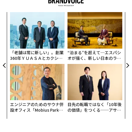
トランドなど9カ所に事業所を構え、製品は60カ国あま
りで販売されている。2019年には地元スイス出身の男子
ィン
革
テニス界のレジェンド、ロジャー・フェデラーが共同起
ズが
ク
業家としてチームに加わった。ご多分に漏れず、Onもコ
ムの
た「
な
ロナ禍中のランニング人気やアウトドアブームも追い風
術
になっており、アレマンによると年成長率は85％前後に
た
達するという。
ア
「老舗は常に新しい」。創業
“泊まる”を超えて─エスパシ
360年ＹＵＡＳＡとカクシン
オが描く、新しい日本のラグ
CEO田尻望が語る、AIを超え
ジュアリー（中編）
る人の価値
共同最高経営責任者（Co-CEO）のマーク・マウラー氏
「アジアの中でも特に日本、中国、オーストラリアは
我々にとって主要なマーケットと捉えています。日本に
エンジニアのためのサウナ併
目先の転職ではなく「10年後
設オフィス「Mobius Park」
の価値」をつくる──アサイ
ついていえば、対前年比で120％もの成長を遂げること
がオープン──タマディック
ンの長期伴走型支援とは
ができました。我々の目標は、ランナーたちが足に纏う
が健康経営を徹底する理由
ブランドとしてナンバー1になること。その点、日本の