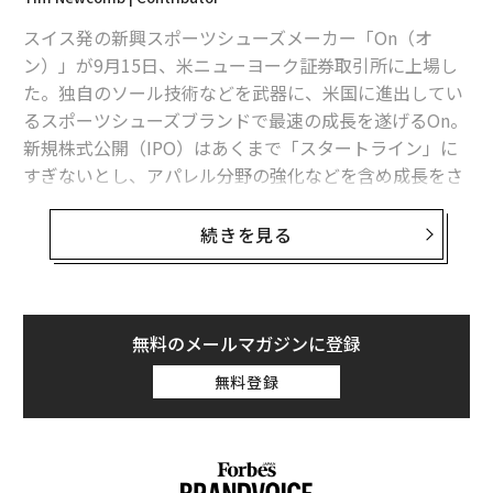
スイス発の新興スポーツシューズメーカー「On（オ
ン）」が9月15日、米ニューヨーク証券取引所に上場し
Onのテクノロジーをシンプルに体感できる定番モデル「クラウド5」
た。独自のソール技術などを武器に、米国に進出してい
るスポーツシューズブランドで最速の成長を遂げるOn。
確かに、日本でもOnのイメージといえば、「クッション
新規株式公開（IPO）はあくまで「スタートライン」に
性と推進力に優れていて、デザインもイケてるランニン
すぎないとし、アパレル分野の強化などを含め成長をさ
グシューズ」というのが一般的。サステナビリティへの
らに加速していく考えだ。
取り組みに関しても、ラインナップ中、最大の売上を誇
る定番モデル「クラウド5」を、44％ものリサイクル素
続きを見る
Onは2010年、オリヴィエ・ベルンハルトとキャスパ
材を使ったモデルへとアップデートさせるなど積極的
ー・コペッティ、デビッド・アレマンがスイスのチュー
だ。
リヒで始めた。すぐれたクッション性をほこる自社開発
のアウトソール技術「CloudTec（クラウドテック）」
無料のメールマガジンに登録
とはいえ、グローバルで見ればOnの主戦場は北米とヨー
を用いたシューズは、発売されるやランナーの間でたち
ロッパが中心。アジアは全体売上の約7％と、まだ比較
無料登録
まち評判を呼び、2016年にはリオデジャネイロ五輪での
的小さい。
メダル獲得にも貢献した。
早い段階からスイス国外に進出したOnは、今では米ポー