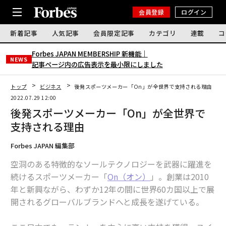
会員登録
ログイン
新着記事
人気記事
会員限定記事
カテゴリ
連載
コ
Forbes JAPAN MEMBERSHIP 新機能｜
NEWS
記事ページ内の広告表示を最小限にしました
トップ
ビジネス
後発スポーツメーカー「On」が全世界で支持される理由
2022.07.29 12:00
後発スポーツメーカー「On」が全世界で
支持される理由
Forbes JAPAN 編集部
空洞のある特徴的なソールテクノロジーを武器に躍進を
続けるスポーツメーカー「
On（オン）
」。創業は2010
年と新興ながら、わずか12年の間に世界60カ国以上で展
開されるグローバルブランドへと成長を遂げている。