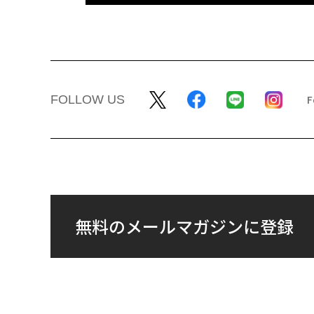
エンジニアのためのサウ
〜決断する人のAI〜AI
ナ併設オフィス「Mobiu
代の金融パラダイムシ
s Park」がオープン──
ト、「超個別化」の核
タマディックが健康経営
【MUFG×ウェルスナ
を徹底する理由
×PwC】