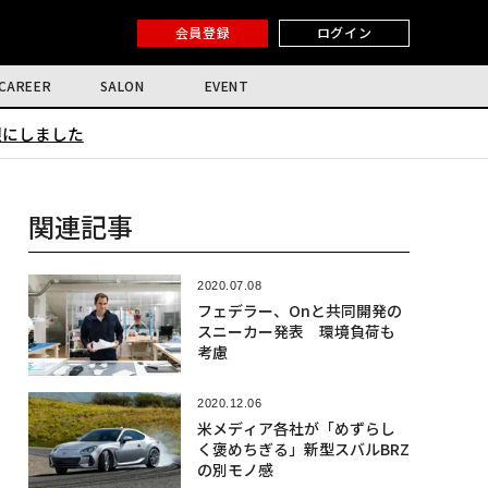
会員登録
ログイン
CAREER
SALON
EVENT
限にしました
関連記事
2020.07.08
フェデラー、Onと共同開発の
スニーカー発表 環境負荷も
考慮
2020.12.06
米メディア各社が「めずらし
く褒めちぎる」新型スバルBRZ
の別モノ感