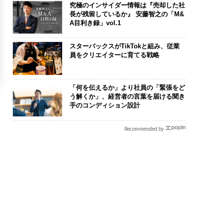
究極のインサイダー情報は『売却した社
長が残留しているか』 安藤智之の「M&
A目利き録」vol.1
スターバックスがTikTokと組み、従業
員をクリエイターに育てる戦略
「何を伝えるか」より社員の「緊張をど
う解くか」、経営者の言葉を届ける聞き
手のコンディション設計
Recommended by
/8 大阪開催】事業承
「誠実さ」は競争力にな
アフリカの農