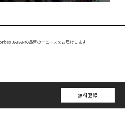
継に
う視
経営
判断
時
革新は下山で生まれる─
目先の転職ではなく「10
フ
─レクサスが新型TZとE
年後の価値」をつくる─
心
Sに込めた「DISCOVE
─アサインの長期伴走型
ビ
R」の哲学
支援とは