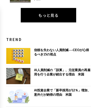
もっと見る
TREND
信頼を失わない人員削減──CEOが心得
るべき15の視点
AI人員削減の「誤算」、元従業員の再雇
用を行う企業が続出する理由 米国
AI投資企業で「新卒採用が12％」増加、
意外だが納得の理由 米国