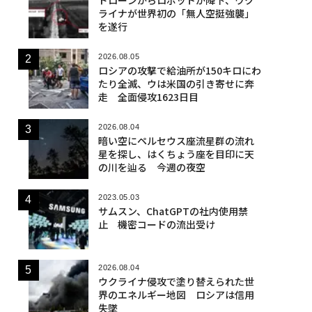
ライナが世界初の「無人空挺強襲」
を遂行
2026.08.05
ロシアの攻撃で給油所が150キロにわ
たり全滅、ウは米国の引き寄せに奔
走 全面侵攻1623日目
2026.08.04
暗い空にペルセウス座流星群の流れ
星を探し、はくちょう座を目印に天
の川を辿る 今週の夜空
2023.05.03
サムスン、ChatGPTの社内使用禁
止 機密コードの流出受け
2026.08.04
ウクライナ侵攻で塗り替えられた世
界のエネルギー地図 ロシアは信用
失墜