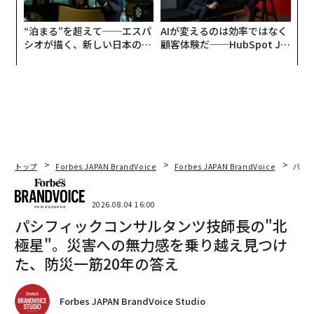
“泊まる”を超えて──エスパ
AIが変えるのは効率ではなく
シオが描く、新しい日本のラ
顧客体験だ──HubSpot Ja
グジュアリー（前編）
panが語る「Grow Better」
な組織のつくり方
トップ
Forbes JAPAN BrandVoice
Forbes JAPAN BrandVoice
パシ
2026.08.04 16:00
パシフィックコンサルタンツ技師長の"北
極星"。災害への無力感を乗り越え見つけ
た、防災一筋20年の答え
Forbes JAPAN BrandVoice Studio