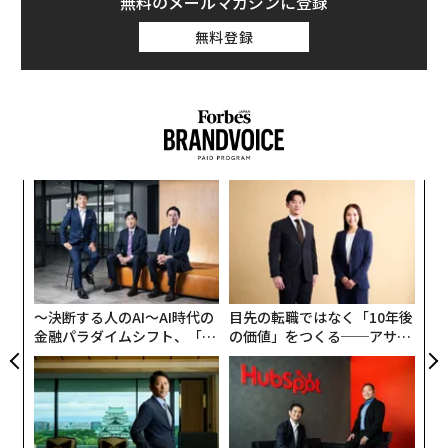
無料のメールマガジンに登録
無料登録
義す
〈7
むス
ャ
ト
エ
リア
変え
設オ
UM
FE
が
0年
が
〜決断する人のAI〜AI時代の
目先の転職ではなく「10年後
金融パラダイムシフト、「超
の価値」をつくる──アサイ
個別化」の核心 【MUFG×ウ
ンの長期伴走型支援とは
ェルスナビ×PwC】