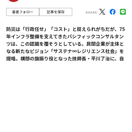
著者フォロー
記事を保存
防災は「行政任せ」「コスト」と捉えられがちだが、75
年インフラ整備を支えてきたパシフィックコンサルタン
ツは、この認識を覆そうとしている。民間企業が主体と
なる新たなビジョン「サステナ∞レジリエンス社会」を
提唱。構想の旗振り役となった技師長・平川了治に、自
身の思いと共に、ビジョンの要諦を聞いた。
「防災は、企業にとって自分ごとになりきれずにい
る」。防災一筋20年、パシフィックコンサルタンツ技師
長・平川了治はこう切り出す。それは企業が防災に対し
て実効性と事業性その両方を見出せてこなかったから
だ、というのが平川の見立てだ。
BCP（事業継続計画）を整えていても、それは「もしも