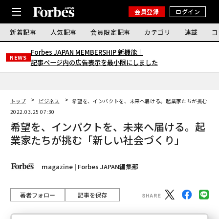
会員登録
ログイン
新着記事
人気記事
会員限定記事
カテゴリ
連載
コ
Forbes JAPAN MEMBERSHIP 新機能｜
NEWS
記事ページ内の広告表示を最小限にしました
トップ
ビジネス
希望を、インパクトを、未来へ届ける。起業家たちが挑む「新
2022.03.25 07:30
希望を、インパクトを、未来へ届ける。起
業家たちが挑む「新しい社会づくり」
magazine | Forbes JAPAN編集部
著者フォロー
記事を保存