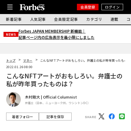
会員登録
ログイン
新着記事
人気記事
会員限定記事
カテゴリ
連載
コ
Forbes JAPAN MEMBERSHIP 新機能｜
NEWS
記事ページ内の広告表示を最小限にしました
トップ
マネー
こんなNFTアートがおもしろい。弁護士の私が昨年買ったものは
2022.01.26 08:00
こんなNFTアートがおもしろい。弁護士の
私が昨年買ったものは？
木村剛大 | Official Columnist
弁護士（日本、ニューヨーク州、ワシントンDC）
著者フォロー
記事を保存