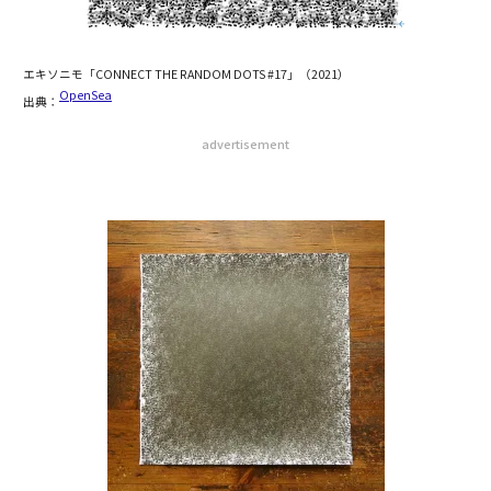
エキソニモ「CONNECT THE RANDOM DOTS #17」（2021）
OpenSea
出典：
advertisement