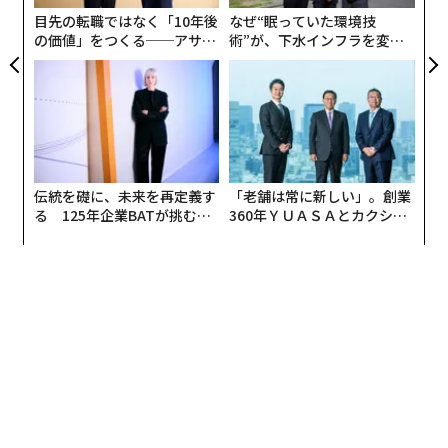
T
目先の転職ではなく「10年後
なぜ“眠っていた環境技
の価値」をつくる──アサイ
術”が、下水インフラを変え
ンの長期伴走型支援とは
たのか──産総研×月島JFE
アクアソリューションの10年
伝統を礎に、未来を再定義す
「老舗は常に新しい」。創業
る 125年企業BATが挑むス
360年ＹＵＡＳＡとカクシン
モークレスな未来
CEO田尻望が語る、AIを超え
る人の価値