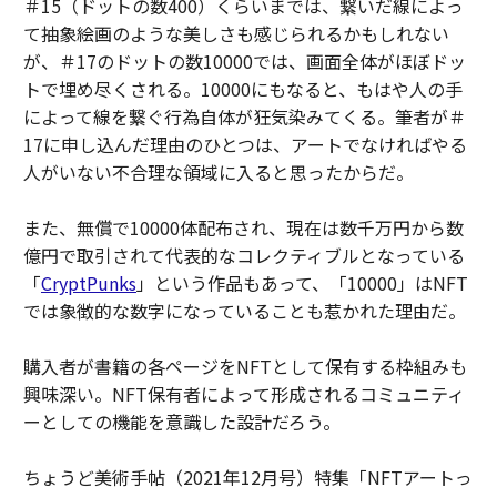
＃15（ドットの数400）くらいまでは、繋いだ線によっ
て抽象絵画のような美しさも感じられるかもしれない
が、＃17のドットの数10000では、画面全体がほぼドッ
トで埋め尽くされる。10000にもなると、もはや人の手
によって線を繋ぐ行為自体が狂気染みてくる。筆者が＃
17に申し込んだ理由のひとつは、アートでなければやる
人がいない不合理な領域に入ると思ったからだ。
また、無償で10000体配布され、現在は数千万円から数
億円で取引されて代表的なコレクティブルとなっている
「
CryptPunks
」
という作品もあって、「10000」はNFT
では象徴的な数字になっていることも惹かれた理由だ。
購入者が書籍の各ページをNFTとして保有する枠組みも
興味深い。NFT保有者によって形成されるコミュニティ
ーとしての機能を意識した設計だろう。
ちょうど美術手帖（2021年12月号）特集「NFTアートっ