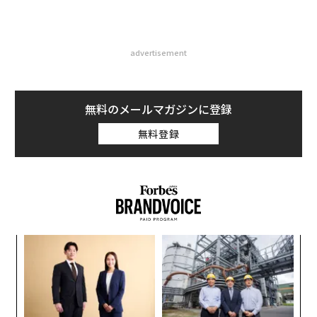
advertisement
無料のメールマガジンに登録
無料登録
ンツ
「
への
左右
た、
T
〜
日
織
う