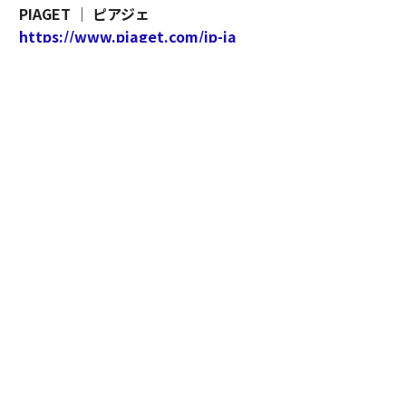
PIAGET │ ピアジェ
https://www.piaget.com/jp-ja
Promoted by PIAGET | Direction by Akira Shimada | text by Tetsuo S
hinoda
無料のメールマガジンに登録
無料登録