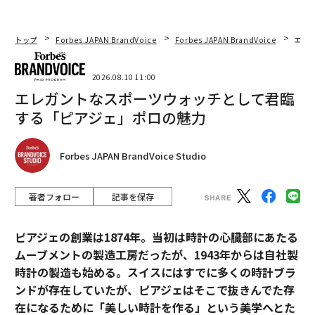
トップ
Forbes JAPAN BrandVoice
Forbes JAPAN BrandVoice
エレ
2026.08.10 11:00
エレガントなスポーツウォッチとして君臨
する「ピアジェ」ポロの魅力
Forbes JAPAN BrandVoice Studio
著者フォロー
記事を保存
ピアジェの創業は1874年。当初は時計の心臓部にあたる
ムーブメントの製造工房だったが、1943年からは自社製
時計の製造も始める。スイスにはすでに多くの時計ブラ
ンドが存在していたが、ピアジェはそこで抜きんでた存
在になるために「美しい時計を作る」という美学へとた