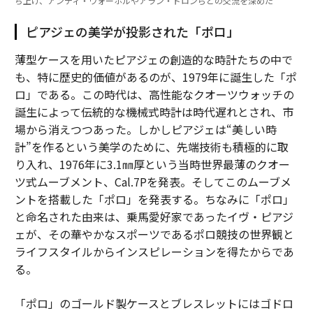
ち上げ、アンディ・ウォーホルやアラン・ドロンらとの交流を深めた
ピアジェの美学が投影された「ポロ」
薄型ケースを用いたピアジェの創造的な時計たちの中で
も、特に歴史的価値があるのが、1979年に誕生した「ポ
ロ」である。この時代は、高性能なクオーツウォッチの
誕生によって伝統的な機械式時計は時代遅れとされ、市
場から消えつつあった。しかしピアジェは“美しい時
計”を作るという美学のために、先端技術も積極的に取
り入れ、1976年に3.1㎜厚という当時世界最薄のクオー
ツ式ムーブメント、Cal.7Pを発表。そしてこのムーブメ
ントを搭載した「ポロ」を発表する。ちなみに「ポロ」
と命名された由来は、乗馬愛好家であったイヴ・ピアジ
ェが、その華やかなスポーツであるポロ競技の世界観と
ライフスタイルからインスピレーションを得たからであ
る。
「ポロ」のゴールド製ケースとブレスレットにはゴドロ