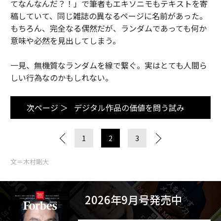
てなんなんだ？！」で筆者もエキソニモもテキストを寄
稿していて、同じ雑誌の異なるページに名前があった。
もちろん、完全なる偶然だが、ランダムであっても何か
意味や必然を見出してしまう。
一見、無機質なランダムを線で繋ぐ。実はとても人間ら
しい行為なのかもしれない。
次ページ ＞
デジタル作品の価値を問う試み
1
2
3
文＝木村剛大
2026年9月号発売中