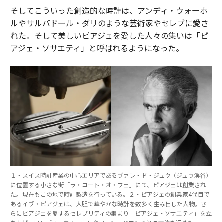
そしてこういった創造的な時計は、アンディ・ウォーホ
ルやサルバドール・ダリのような芸術家やセレブに愛さ
れた。そして美しいピアジェを愛した人々の集いは「ピ
アジェ・ソサエティ」と呼ばれるようになった。
１・スイス時計産業の中心エリアであるヴァレ・ド・ジュウ（ジュウ渓谷）
に位置する小さな街「ラ・コート・オ・フェ」にて、ピアジェは創業され
た。現在もこの地で時計製造を行っている。２・ピアジェの創業家4代目で
あるイヴ・ピアジェは、大胆で華やかな時計を数多く生み出した人物。さ
らにピアジェを愛するセレブリティの集まり「ピアジェ・ソサエティ」を立