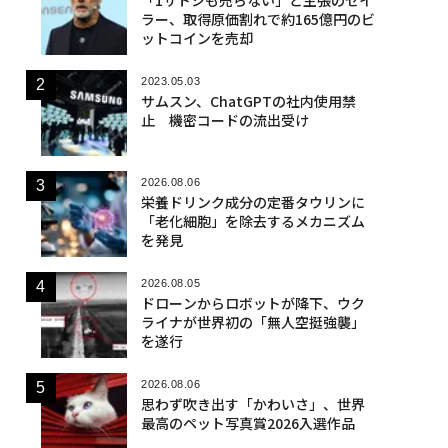
ラー、取得原価割れで約165億円のビ
ットコインを売却
2023.05.03
サムスン、ChatGPTの社内使用禁
止 機密コードの流出受け
2026.08.06
栄養ドリンク成分の定番タウリンに
「老化細胞」を除去するメカニズム
を発見
2026.08.05
ドローンからロボットが降下、ウク
ライナが世界初の「無人空挺強襲」
を遂行
2026.08.06
思わず吹き出す「かわいさ」、世界
最高のペット写真賞2026入選作品