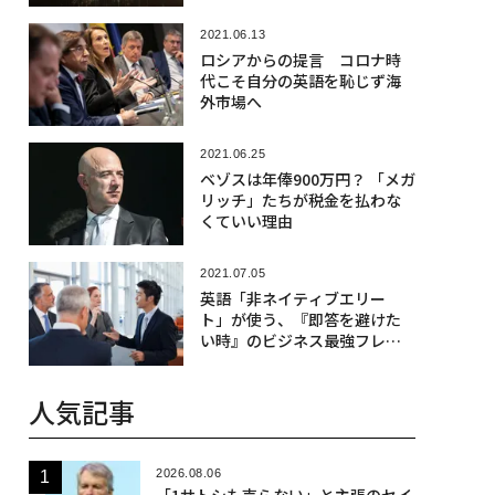
2021.06.13
ロシアからの提言 コロナ時
代こそ自分の英語を恥じず海
外市場へ
2021.06.25
ベゾスは年俸900万円？ 「メガ
リッチ」たちが税金を払わな
くていい理由
2021.07.05
英語「非ネイティブエリー
ト」が使う、『即答を避けた
い時』のビジネス最強フレー
ズ
人気記事
2026.08.06
「1サトシも売らない」と主張のセイ