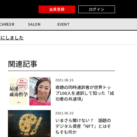
会員登録
ログイン
CAREER
SALON
EVENT
限にしました
関連記事
2021.06.15
奇跡の同時通訳者が世界トッ
プ100人を通訳して知った「成
功者の共通項」
2021.05.10
いまさら聞けない？ 話題の
デジタル資産「NFT」とはそ
もそも何か