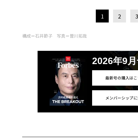
1
2
構成＝石井節子 写真＝曽川拓哉
2026年9
最新号の購入はこ
メンバーシップに