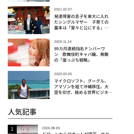
2021.02.07
発達障害の息子を東大に入れ
たシングルマザー 子育ての
基本は「堂々と公にする」こ
と
2020.11.14
95カ月連続指名ナンバーワ
ン 歌舞伎町キャバ嬢、無敵
の「崖っぷち戦略」
2020.03.05
マイクロソフト、グーグル、
アマゾンを経て沖縄移住。大
空を仰ぎ、極める世界ビジネス
とは
人気記事
2026.08.05
ドローンからロボットが降下、ウク