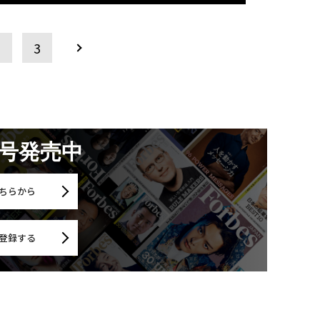
2
3
月号発売中
ちらから
登録する