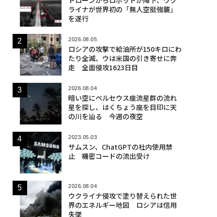
ライナが世界初の「無人空挺強襲」
を遂行
2026.08.05
ロシアの攻撃で給油所が150キロにわ
たり全滅、ウは米国の引き寄せに奔
走 全面侵攻1623日目
2026.08.04
暗い空にペルセウス座流星群の流れ
星を探し、はくちょう座を目印に天
の川を辿る 今週の夜空
2023.05.03
サムスン、ChatGPTの社内使用禁
止 機密コードの流出受け
2026.08.04
ウクライナ侵攻で塗り替えられた世
界のエネルギー地図 ロシアは信用
失墜