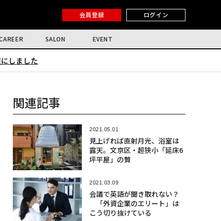
会員登録
ログイン
CAREER
SALON
EVENT
限にしました
関連記事
2021.05.01
見上げれば直射月光、浴室は
露天。文京区・超狭小「延床6
坪平屋」の贅
2021.03.09
会議で英語が聞き取れない？
「外資企業のエリート」は
こう切り抜けている