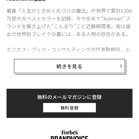
・新たな市場をくまなく調査した上で、仮説を立てる。
著書『人生がときめく片づけの魔法』が世界で累計1200
・次に、その仮説を検証する。
万部の大ベストセラーを記録、今や全米で“konmari”ブ
・次に、事業拡大の機会を待つ。
ランドを築き上げた“こんまり”こと近藤麻理恵。実は彼
・最後に、全社を挙げて事業拡大を進めることで、会社
女の世界的ブレイクの裏には、ある人物の存在がある。
の成長を加速させる。
エリエス・ブック・コンサルティングの代表取締役、土
この順序を無視したり、いずれかの段階を省いたりする
井英司だ。
と、大失敗につながる。たとえば、新たな市場の細部や
続きを見る
落とし穴を十分理解しないまま、自信満々で「戦ってみ
2008年に自らのセミナーに生徒として参加していた近藤
ればわかる」という精神で参入しようとするベンチャー
の可能性に気づき、彼女の国外でのヒットを予感。彼女
企業がその一例だ。必要なデータは、事前に調査すれば
に「世界を意識して自分をプレゼンする」アドバイスを
得られる。顧客になりそうな相手も、その相手が困って
し、海外市場向けの仕掛けを前倒しに埋め込み、書籍
無料のメールマガジンに登録
いることも、競合企業の数や取り組みも、調査によって
『人生がときめく片づけの魔法』をプロデュースした、
無料登録
はっきり見えてくるのだ。調査しなければ、不正確な仮
影の立役者
だ。
説しか立てられず、誤った道へと進んで途方に暮れるこ
とになりかねない。
土井は2000年、アマゾン ジャパン立ち上げ直前に入
社、カリスマバイヤーとして数々のベストセラーを仕掛