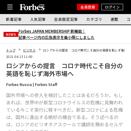
会員登録
ログイン
新着記事
人気記事
会員限定記事
カテゴリ
連載
コ
Forbes JAPAN MEMBERSHIP 新機能｜
NEWS
記事ページ内の広告表示を最小限にしました
トップ
ビジネス
ロシアからの提言 コロナ時代こそ自分の英語を恥じず海外市
2021.06.13 11:00
ロシアからの提言 コロナ時代こそ自分の
英語を恥じず海外市場へ
Forbes Russia | Forbes Staff
国外市場への参入を検討したことはあるだろうか。もし
あれば、世界中が新型コロナウイルスの危機に見舞われ
ている今こそ実行に移すべきだ。新型コロナによる危機
は、国外に進出する絶好の機会である。そう述べるの
は、ロシアのビリオネアスクールで講師を務めるセルゲ