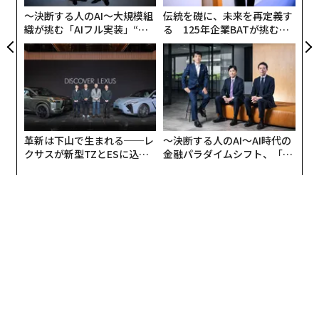
が
く。つまり、商品コストを抑えるなどの戦略をうまく活
〜決断する人のAI〜大規模組
伝統を礎に、未来を再定義す
用すれば、優位性が得られるということだ。
織が挑む「AIフル実装」“使
る 125年企業BATが挑むス
う”企業から“動く”企業へ【N
モークレスな未来
TTドコモビジネス×PwC】
残念ながら、私が接してきた中で、このチャンスに気づ
いている経営者はほとんどいない。状況が上向くまで国
外進出を先送りしたがるのだ。彼らは基本的に、物流面
の問題を不安視している。たとえば、アメリカのビザの
取得が難しいかもしれない、といった不安だ。
革新は下山で生まれる──レ
〜決断する人のAI〜AI時代の
クサスが新型TZとESに込め
金融パラダイムシフト、「超
私は、物流は大きな問題にならないと思う。実のとこ
た「DISCOVER」の哲学
個別化」の核心 【MUFG×ウ
ェルスナビ×PwC】
ろ、たとえばロシア企業の国外進出がうまくいかないの
は、まったく別の要因によるところが多い。それは経営
面での過ちだ。ここでは、我々の同胞が国外市場に打っ
て出る際に犯しがちな過ちを5つ紹介する。