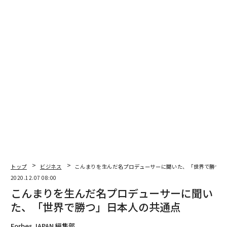
Getty Images
しかし、やみくもに進出しようとはするな
トップ
ビジネス
こんまりを生んだ名プロデューサーに聞いた、「世界で勝つ」
2020.12.07 08:00
こんまりを生んだ名プロデューサーに聞い
グローバル市場では、十分に系統立てた戦略に基づいて
行動しなければならない。戦略には、4つの段階が必要
た、「世界で勝つ」日本人の共通点
だ。
Forbes JAPAN 編集部