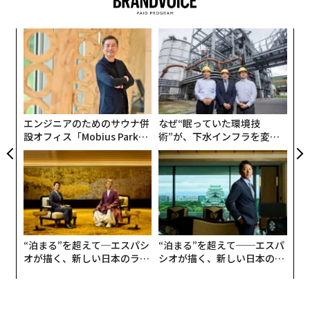
全部自分でわかるはずという決めつけや、支出を抑えた
けた経験を持つ。そして独立後は数多くの著者のプロデ
いという思いから、現地の専門家の助けを借りようとし
ュース、ブランディングを手掛け、幾多のベストセラー
ア
ないことも、わが同胞が犯しがちな過ちだ。たとえばロ
を生み出してきた、まさに出版業界屈指の「ヒットの仕
の
シア市場と国外市場との差異はたくさんあるが、それは
掛け人」だ。
た
ロシアの起業家には（国内の類似市場を徹底的に学んだ
内
グ
起業家だとしても）わからない。重大な差異を指摘して
最新自著『
実
くれる専門家の助けを借りないのは、自分から時間とお
「人生の勝率」の高め方 成功を約束する「選択」のレッ
全
エンジニアのためのサウナ併
なぜ“眠っていた環境技
金を捨てに行くようなものだ。
スン
設オフィス「Mobius Park」
術”が、下水インフラを変え
』では、混沌とした情報社会で成功するために必要な
がオープン──タマディック
たのか──産総研×月島JFE
「選択する力」について丁寧に解説する。成功するうえ
が健康経営を徹底する理由
アクアソリューションの10年
次ページ ＞
「英語のなまり」が恥ずかしい？
で「勝算の高い」選択肢を見極める方法が書かれた本書
は、土井のセミナーでライブ講義を受けているかのよう
1
2
な臨場感ある書きぶりも特徴だ。
翻訳＝加藤今日子 編集＝石井節子
“泊まる”を超えて─エスパシ
“泊まる”を超えて──エスパ
いわば唯一無二のグローバル人材でもある“こんまり”を
オが描く、新しい日本のラグ
シオが描く、新しい日本のラ
育て上げたのみならず、世界中のアート界、学術界のト
ジュアリー（中編）
グジュアリー（前編）
ップ人材との親交も深い土井に、日本人が知っておくべ
2026年9月号発売中
き「グローバルマインド」の設定方法について聞いた。