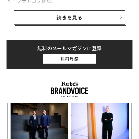
イ・フラトコフ氏だ。
この記事では、今すぐ行動を起こすべき論拠を述べた
続きを見る
い。
なぜ、海外進出を先送りしようとするのか？
無料のメールマガジンに登録
無料登録
危機的状況では、既存のつながりが断裂することが多
い。企業とサプライヤーとの関係に支障が出て、顧客も
支出を控えるために、慣れ親しんだ商品やサービスに代
わるものを探し始める。
労働市場も不安定になる。危機下では、企業に一時解雇
“
された人材が市場に出てくるため、従来なら採用が難し
オ
い人材でも安価な給与で手に入る可能性がある。
ジ
エ
設オ
景気の先行きが読めない中、競合企業は弱体化してい
が