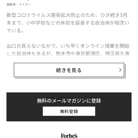
編集者・ライター
新型コロナウイルス感染拡大防止のため、ひき続き5月
末まで、小中学校などの休校を延長する自治体が相次い
でいる。
出口の見えないなかで、いち早くオンライン授業を開始
した自治体もあるが、熊本市や東京都港区、埼玉県久喜
市など一部に限られており、子どもたちの教育環境には
大きな格差が広がるばかりだ。
続きを見る
このまま休校が継続されると子どもたちにどんな影響が
出るのか、また、学校が再開されたときにどんな状況が
生まれるのか。「病弱教育」のプロフェッショナルであ
無料のメールマガジンに登録
る副島賢和さん（昭和大学大学院保健医療学研究科 准教
無料登録
授・学校心理士スーパーバイザー・昭和大学附属病院内
学級担当）に話を聞いた。