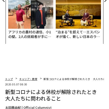
アクアソリューションの10年
が健康経営を徹底する理由
アフリカの農村の通信、小1
“泊まる”を超えて─エスパシ
の壁。2人の挑戦者が手にし
オが描く、新しい日本のラグ
た「次なる武器」
ジュアリー（中編）
トップ
キャリア・教育
新型コロナによる休校が解除されたとき 大人たちに問
2020.05.07 08:30
新型コロナによる休校が解除されたとき
大人たちに問われること
太田美由紀 | Official Columnist