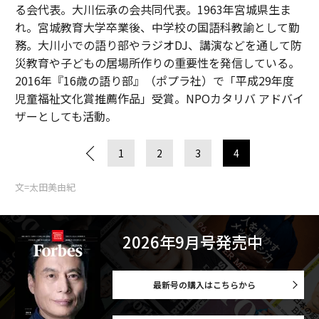
る会代表。大川伝承の会共同代表。1963年宮城県生ま
れ。宮城教育大学卒業後、中学校の国語科教諭として勤
務。大川小での語り部やラジオDJ、講演などを通して防
災教育や子どもの居場所作りの重要性を発信している。
2016年『16歳の語り部』（ポプラ社）で「平成29年度
児童福祉文化賞推薦作品」受賞。NPOカタリバ アドバイ
ザーとしても活動。
1
2
3
4
文=太田美由紀
2026年9月号発売中
最新号の購入はこちらから