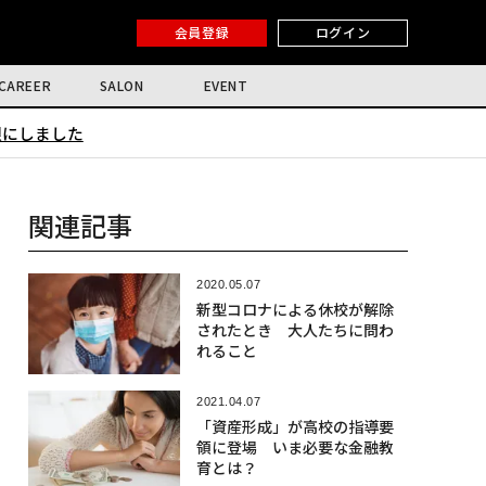
会員登録
ログイン
CAREER
SALON
EVENT
限にしました
関連記事
2020.05.07
新型コロナによる休校が解除
されたとき 大人たちに問わ
れること
2021.04.07
「資産形成」が高校の指導要
領に登場 いま必要な金融教
育とは？