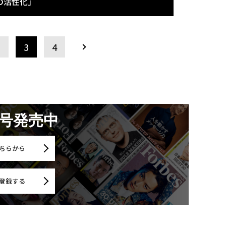
の活性化」
2
3
4
月号発売中
ちらから
登録する