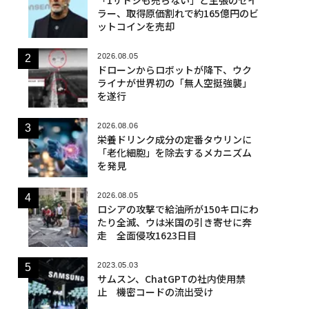
ラー、取得原価割れで約165億円のビ
ットコインを売却
2026.08.05
ドローンからロボットが降下、ウク
ライナが世界初の「無人空挺強襲」
を遂行
2026.08.06
栄養ドリンク成分の定番タウリンに
「老化細胞」を除去するメカニズム
を発見
2026.08.05
ロシアの攻撃で給油所が150キロにわ
たり全滅、ウは米国の引き寄せに奔
走 全面侵攻1623日目
2023.05.03
サムスン、ChatGPTの社内使用禁
止 機密コードの流出受け