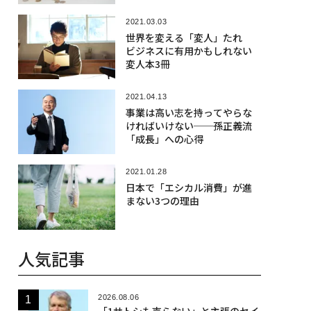
2021.03.03
世界を変える「変人」たれ
ビジネスに有用かもしれない
変人本3冊
2021.04.13
事業は高い志を持ってやらな
ければいけない──孫正義流
「成長」への心得
2021.01.28
日本で「エシカル消費」が進
まない3つの理由
人気記事
2026.08.06
「1サトシも売らない」と主張のセイ