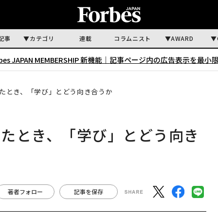
記事
カテゴリ
連載
コラムニスト
AWARD
rbes JAPAN MEMBERSHIP 新機能｜
記事ページ内の広告表示を最小
れたとき、「学び」とどう向き合うか
れたとき、「学び」とどう向き
著者フォロー
記事を保存