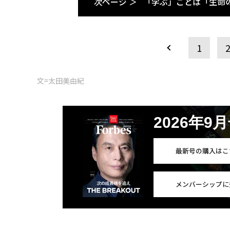
次ページ ＞
「学ぶ」ことは「生命
1
文=太田美由紀
2026年9
最新号の購入はこ
メンバーシップに