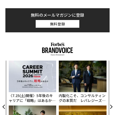
無料のメールマガジンに登録
無料登録
るか
〜
、く
織
う
A
T
顧客
pa
な
〈7.25(土)開催〉5年後のキ
内製化こそ、コンサルティン
ャリアに「戦略」はあるか。
グの本質だ レバレジーズが
トップエグゼクティブのキャ
実践する、次世代ファームの
リアに触れる1日│CAREER S
全貌