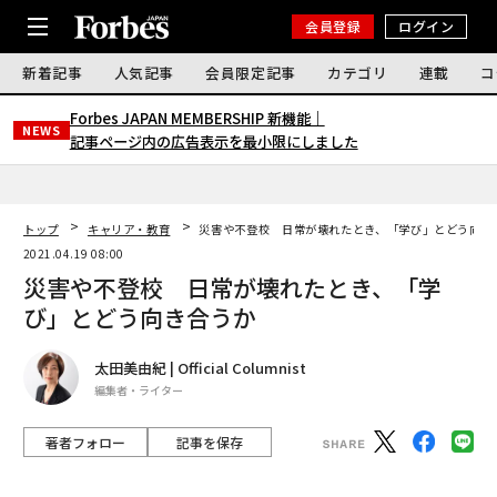
会員登録
ログイン
新着記事
人気記事
会員限定記事
カテゴリ
連載
コ
Forbes JAPAN MEMBERSHIP 新機能｜
NEWS
記事ページ内の広告表示を最小限にしました
トップ
キャリア・教育
災害や不登校 日常が壊れたとき、「学び」とどう向
2021.04.19 08:00
災害や不登校 日常が壊れたとき、「学
び」とどう向き合うか
太田美由紀 | Official Columnist
編集者・ライター
著者フォロー
記事を保存