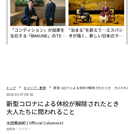
UMMIT 2026
「コンディション」が成果を
“泊まる”を超えて─エスパシ
左右する――「BAKUNE」のTEN
オが描く、新しい日本のラグ
TIALが支える「挑戦者の明
ジュアリー（中編）
日」
トップ
キャリア・教育
新型コロナによる休校が解除されたとき 大人たちに問
2020.05.07 08:30
新型コロナによる休校が解除されたとき
大人たちに問われること
太田美由紀 | Official Columnist
編集者・ライター