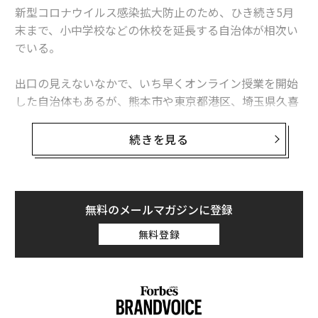
新型コロナウイルス感染拡大防止のため、ひき続き5月
末まで、小中学校などの休校を延長する自治体が相次い
でいる。
出口の見えないなかで、いち早くオンライン授業を開始
した自治体もあるが、熊本市や東京都港区、埼玉県久喜
市など一部に限られており、子どもたちの教育環境には
大きな格差が広がるばかりだ。
続きを見る
このまま休校が継続されると子どもたちにどんな影響が
出るのか、また、学校が再開されたときにどんな状況が
生まれるのか。「病弱教育」のプロフェッショナルであ
無料のメールマガジンに登録
る副島賢和さん（昭和大学大学院保健医療学研究科 准教
無料登録
授・学校心理士スーパーバイザー・昭和大学附属病院内
学級担当）に話を聞いた。
悲しみや不安に向き合える力をつける