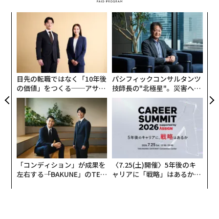
創業
内
副島さんは、東京都の教員として25年間を過ごし、院内
シン
グ
学級の担任も務めた。現在は、大学などで発達心理学や
超え
実
〜
全
臨床心理学、「病弱教育」などについての講義を行なっ
金
ている。
個
ェ
目先の転職ではなく「10年後
パシフィックコンサルタンツ
副島さんが専門とする「病弱教育」とは、病気等によ
の価値」をつくる──アサイ
技師長の"北極星"。災害への
り、継続して医療や生活上の管理が必要で学校への通学
ンの長期伴走型支援とは
無力感を乗り越え見つけた、
防災一筋20年の答え
が困難な子どもに対して、病院内や自宅などで行う教育
を指す。
「休校による子どもたちへのネガティブな影響は、学習
の空白、運動や遊びの制限、集団活動の不足、人とのか
「コンディション」が成果を
〈7.25(土)開催〉5年後のキ
かわり合いの制限などが考えられます。これらへの対応
左右する――「BAKUNE」のTEN
ャリアに「戦略」はあるか。
は、私たち病弱教育の教員がいままでも考え、行なって
TIALが支える「挑戦者の明
トップエグゼクティブのキャ
日」
リアに触れる1日│CAREER S
きたことなのです。だから学校が再開されたときの子ど
UMMIT 2026
もたちの状態も想像できます。