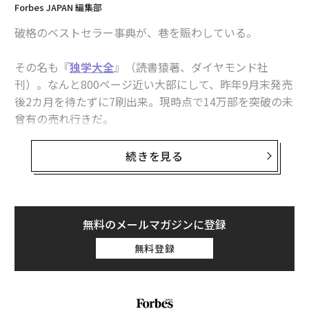
Forbes JAPAN 編集部
破格のベストセラー事典が、巷を賑わしている。
その名も『
独学大全
』（読書猿著、ダイヤモンド社
刊）。なんと800ページ近い大部にして、昨年9月末発売
後2カ月を待たずに7刷出来。現時点で14万部を突破の未
曾有の売れ行きだ。
『独学大全』は世界の「知」を全網羅、著者であるブロ
続きを見る
ガーの「読書猿」が独自に収集、開発した「55のベスト
技法」を厳選した勉強本の決定版である。勉強に挫折し
たとき、本を探すとき、何らかの答えが見つかる百科事
典なのだ。
無料のメールマガジンに登録
『新版 夜と霧』（ヴィクトール・フランクル著、池田香代子訳、みすず書房
無料登録
版元のダイヤモンド社は年末の「週刊ダイヤモンド」の
刊）
トップで本書を扱い、著者が開発したカレンダーも付録
につけるという異例の記念特集も打った。
『夜と霧』は、強制収容所から奇跡的な生還を果たした