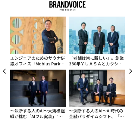
オーストリアの精神科医・心理学者ヴィクトール・フラ
Forbes JAPANでは、本書を「独学の孤独」に悩む諸兄
ンクル（1905年－1997年）が、ナチスの強制収容所で
に紹介するべく、以下、ダイヤモンド・オンラインの記
の体験を基に著した著作です。
果を
な
事から転載する。匿名のメッセージを受け付けるサービ
EN
術
ス「マシュマロ」の著者アカウント宛てに読者から寄せ
本書は、フランクルが収容所から解放され、ウィーンに
明
た
パ
られた質問（
著者のマシュマロはこちら
）を元に加筆・
帰還してから口述筆記されたもので、収容所という過酷
ア
技
修正されたものだ。
な環境の中で、被収容者たちがなにに絶望し、なにに希
無
望を見出したのかを、客観的かつ公平に描写していま
防
エンジニアのためのサウナ併
「老舗は常に新しい」。創業
す。
設オフィス「Mobius Park」
360年ＹＵＡＳＡとカクシン
［質問］
がオープン──タマディック
CEO田尻望が語る、AIを超え
が健康経営を徹底する理由
る人の価値
次ページ ＞
「生きる意味」とは
私は現在ひきこもりです。常態化しています。焦りと不
安ばかりで、なんとかしようと思うのですが、まるで動
くことができません。
1
2
3
4
読書猿さんにお聞きしたいのは、どうすれば行動できる
〜決断する人のAI〜大規模組
〜決断する人のAI〜AI時代の
構成＝石井節子
織が挑む「AIフル実装」“使
金融パラダイムシフト、「超
ようになるかです。なにもない生活ですので、ひたすら
う”企業から“動く”企業へ【N
個別化」の核心 【MUFG×ウ
ダラダラとしていて、社会復帰（つまり具体的な行動）
TTドコモビジネス×PwC】
ェルスナビ×PwC】
のきっかけが何もありません。また、きっかけがあった