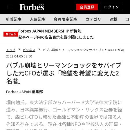
会員登録
ログイン
新着記事
人気記事
会員限定記事
カテゴリ
連載
コ
Forbes JAPAN MEMBERSHIP 新機能｜
NEWS
記事ページ内の広告表示を最小限にしました
トップ
ビジネス
バブル崩壊とリーマンショックをサバイブした元CFOが選ぶ「
2021.04.05 08:00
バブル崩壊とリーマンショックをサバイブ
した元CFOが選ぶ「絶望を希望に変えた2
名著」
Forbes JAPAN 編集部
堀内勉氏。東大法学部からハーバード大学法律大学院に
進み、日本興業銀行、ゴールドマン・サックス証券を経
て、森ビルCFOも務めた金融と不動産の世界では知る人
ぞ知る存在である。現在は各種NPOや学校法人の理事・