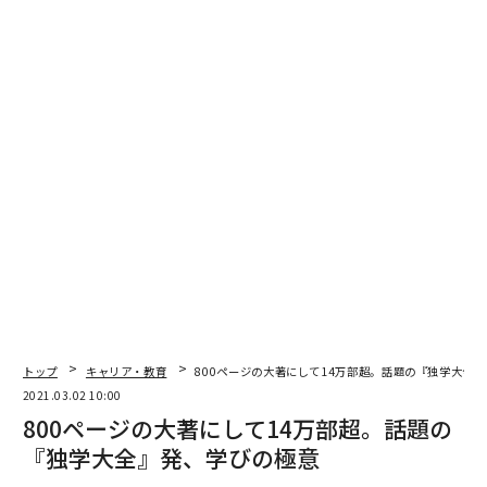
希望の光を見出したか。そして、ビジネスリーダーに求
められる読書とは。
ここでは、ビジネスリーダーにとって「常日頃から人間
としての練度を高めておく、つまり人間としての基礎体
力や体幹を鍛えておくという意味において」必要な良書
の中から2冊についての書評を『読書大全』より抜粋引
用し、堀内氏による、Forbes JAPAN読者諸氏のための
書き下ろしメッセージとともに掲載する。
「わたしたち自身が問いの前に立っているとい
うこと」：ヴィクトール・フランクル『夜と
霧』
トップ
キャリア・教育
800ページの大著にして14万部超。話題の『独学大全
2021.03.02 10:00
800ページの大著にして14万部超。話題の
『独学大全』発、学びの極意