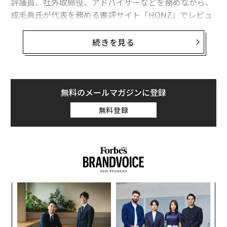
評議員、社外取締役、アドバイザーなどを務めながら、
成毛眞氏が代表を務める書評サイト「HONZ」でレビュ
アーとしても活動する博覧強記の教養人であり読書人
だ。
続きを見る
堀内氏が森ビルCFOだった当時、世界の経済界はリーマ
ンショックに襲われた。氏も1兆円を超える自社債務を
整理するため、恐怖と闘いながら資金繰りに奔走した経
無料のメールマガジンに登録
験を持つ。さらに遡っては、20世紀末、バブル崩壊に始
無料登録
まる日本の金融危機に際して、興銀の行員として、経営
企画の現場で自行崩壊の悪夢を経験したこともある。
そんな氏は、このたび上梓した『
読書大全
』（2021年4
月、日経BP社刊）の「はじめに」で次のように書く。
義す
「
「たび重なる金融危機に巻き込まれ、多くの苦しみを味
むス
─
わったことも、少し時間が経って冷静に振り返ってみる
ら
な
と、あの時のあの判断は正しかったのか、もっと別の選
術