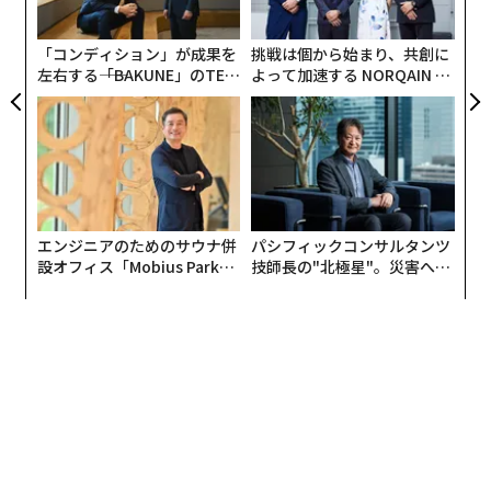
択肢があったのではないかなど、さまざまなことを反芻
た
してみるようになりました。そして、これまでは自分を
ア
「コンディション」が成果を
挑戦は個から始まり、共創に
取り巻く環境のことばかりに注意が向かっていて、自分
左右する――「BAKUNE」のTEN
よって加速する NORQAIN JA
の身に降りかかる不運を嘆いてばかりいたのが、それを
TIALが支える「挑戦者の明
PAN 特別座談会
受け止める自分自身のあり方というのはどうだったのか
日」
を考えるようになったのです。（中略）（そして、）こ
れまでの自分の読書体験を語るとともに、読書の大切さ
を今のビジネスリーダーたちにも、是非、理解してもら
いたいと思い、人類の歴史に残る名著についての本を出
エンジニアのためのサウナ併
パシフィックコンサルタンツ
版することにしたのです。（中略）（そうした）読書体
設オフィス「Mobius Park」
技師長の"北極星"。災害への
験は、皆さんが重大な経営判断や経営危機に直面し、人
がオープン──タマディック
無力感を乗り越え見つけた、
生の岐路に立たされたとき、そして自分とはなにか、自
が健康経営を徹底する理由
防災一筋20年の答え
分が本当はなにがしたかったのかを改めて考えてみなけ
ればならないときに、必ずや、一筋の光明になると信じ
ています」
東西の金融危機という修羅場、土壇場、正念場をサバイ
ブした堀内氏が、どうやって「読書」によって絶望から