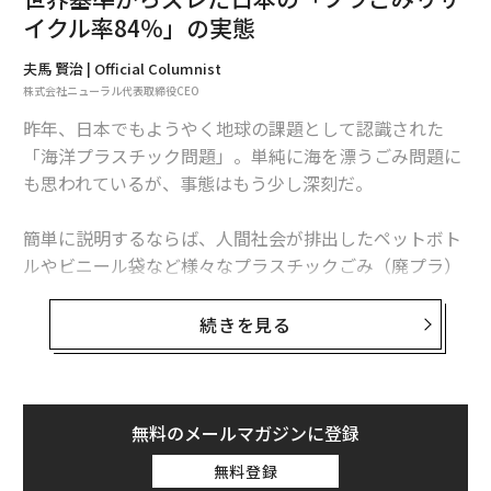
イクル率84％」の実態
夫馬 賢治 | Official Columnist
株式会社ニューラル代表取締役CEO
昨年、日本でもようやく地球の課題として認識された
関連記事
「海洋プラスチック問題」。単純に海を漂うごみ問題に
世界基準からズレた日本の「プラごみリサイクル率84％」の実態
も思われているが、事態はもう少し深刻だ。
大切にしたいことが見えてくる 心がととのう「家事」の効用
簡単に説明するならば、人間社会が排出したペットボト
ルやビニール袋など様々なプラスチックごみ（廃プラ）
地方移住をしたら、子どもが5人欲しくなった3つの理由
が海に流れ出し、長距離・長期間を移動する中で粉々に
砕け、1mmよりもさらに小さい「マイクロプラスチッ
続きを見る
コロナ時代に見直される「六甲山上」の魅力 外国人移住者が火付け役
ク」になり、それが魚やクジラの体内に蓄積され、さら
人生をつまんなくしてるのは、自分なの──所ジョージ流「毎日」の面白
には海洋深層水などの飲料水となって人間も飲み込んで
がりかた
いるという問題だ。
無料のメールマガジンに登録
プラスチックが漂うのは表層だけはない。比重の重いプ
無料登録
ラスチックは海の底に沈み、また比重の軽いプラスチッ
advertisement