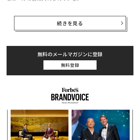
2020年7月1日から全国の小売店では、原則としてプラス
チック製のレジ袋が有料となったが、それでもまだ、実
続きを見る
感としてプラスチックごみが少なくなっているとは思え
ない。
国内の廃プラスチックの排出量は、一般ごみや産業ごみ
無料のメールマガジンに登録
を含めて約900万トンと言われている。もちろんリサイ
無料登録
クルも進んでいるが、その約6割がサーマルリサイク
ル、つまりプラスチックごみを燃やした熱を活用すると
いうことであって、プラスチック製品にリサイクルされ
るわけではない（2018年プラスチック循環利用協会調
べ）。
“
加えて、ここ最近は、微生物によって分解される「生分
シ
解性プラスチック」という言葉もよく聞かれるようにな
グ
伝
ったが、どうやらすぐに分解されるわけでもなさそう
る
だ。いったい何が正解なのかよくわからない。