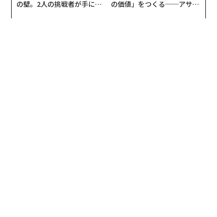
の壁。2人の挑戦者が手にし
の価値」をつくる──アサイ
ップクラスに進んでいる。国連が2018年に発表した報告
た「次なる武器」
ンの長期伴走型支援とは
書でも、日本の回収は見習うべきだとも指摘されてい
る。
分別回収されたプラスチックは、リサイクルされている
ことになっている。日本が発表している数字では、日本
のプラスチックのリサイクル率は84%で、世界的に見て
もかなり高い。コンビニやスーパーで買い物をした食品
トレーやビニール袋も、多くの人が分別してプラスチッ
クごみとして捨てるようになってきたので、これもリサ
イクルされている。
こう考えると、日本のプラスチック対策は進んでおり、
日本からはプラスチックがさほど海にも流出していない
ようにも思えてくる。とすると、日本ではこれ以上プラ
スチック対策は不要なのだろうか。残念ながら、そうと
はならない。