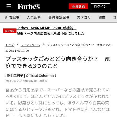
会員登録
ログイン
新着記事
人気記事
会員限定記事
カテゴリ
連載
コ
Forbes JAPAN MEMBERSHIP 新機能｜
NEWS
記事ページ内の広告表示を最小限にしました
トップ
ライフスタイル
プラスチックごみとどう向き合うか？ 家庭でできる3
2020.11.01 13:00
プラスチックごみとどう向き合うか？ 家
庭でできる3つのこと
増村 江利子 | Official Columnist
WEBマガジン「greenz.jp」編集長
食品から日用品まで、スーパーなどの店頭で売られてい
るものには、ほとんどどこかにプラスチックが使われて
いる。野菜ひとつ例にとっても、ほうれん草や白菜の束
にはぐるりとテープが巻かれ、トマトやにんじんなどは
ビニールの袋に入れられている。