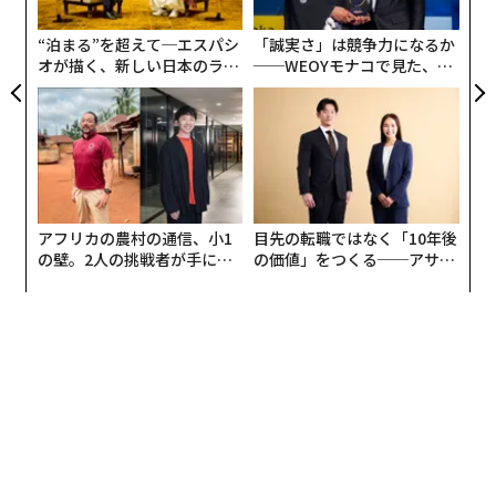
モ
“泊まる”を超えて─エスパシ
「誠実さ」は競争力になるか
そこで自分なりにたどり着いた答えは、「それは土に還
オが描く、新しい日本のラグ
──WEOYモナコで見た、く
るのか？」ということだ。1年、2年というものではな
ジュアリー（中編）
ら寿司の経営哲学
く、せいぜい1カ月、2カ月といったスパンの話で、これ
は明快な線引きだと思っている。
私が家庭で実践している3つのこと
アフリカの農村の通信、小1
目先の転職ではなく「10年後
の壁。2人の挑戦者が手にし
の価値」をつくる──アサイ
とはいえ、プラスチックを使用した製品をまったく買わ
た「次なる武器」
ンの長期伴走型支援とは
ずに生活ができるかというと、残念ながらなかなか難し
い。そこで今回は、私が心掛けている、家庭でできる3
つのことを紹介したい。
1. 「買う」という行為を見直す
これは説明不要かもしれないが、まずは、できる限り家