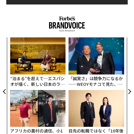
クも微生物などが付着すると沈む。さらに表層から海流
によって海底に引き込まれ、深海を旅するという。とて
つもない量のプラスチックが海に漂流しているのだ。
マイクロプラスチックが発生するメカニズムは、まだ完
“
全には解明していない。しかし、プラスチックは人間社
シ
会が作り出したもののため、人間社会に原因があること
グ
伝
はほぼ間違いない。人間社会がプラスチックの排出を止
る
めない限り、海洋汚染は止まらない。
モ
“泊まる”を超えて─エスパシ
「誠実さ」は競争力になるか
日本のプラスチック対策は進んでいる？
オが描く、新しい日本のラグ
──WEOYモナコで見た、く
ジュアリー（中編）
ら寿司の経営哲学
プラスチック削減の話題になると、日本は「海外より遅
れている」という人がたくさん出てくるが、反論する人
もいる。「日本は昔からプラスチックの分別回収をして
いるから、むしろ海外より進んでいるんだ」と。
アフリカの農村の通信、小1
目先の転職ではなく「10年後
確かに日本では、プラスチックの分別回収が世界でもト