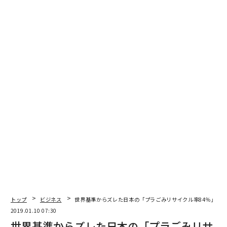
てから、品物だけ部屋へ持ち込む。そうすることで、部
屋にはひとつもごみ箱を置かなくてもよくなったのであ
る。
キッチン脇にコンポストを常備す
次ページ ＞
ると……
1
2
文＝増村 江利子
2026年9月号発売中
最新号の購入はこちらから
トップ
ビジネス
世界基準からズレた日本の「プラごみリサイクル率84％」の
2019.01.10 07:30
世界基準からズレた日本の「プラごみリサ
メンバーシップに登録する