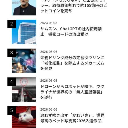
ラー、取得原価割れで約165億円のビ
ットコインを売却
2023.05.03
サムスン、ChatGPTの社内使用禁
止 機密コードの流出受け
2026.08.06
栄養ドリンク成分の定番タウリンに
「老化細胞」を除去するメカニズム
を発見
2026.08.05
ドローンからロボットが降下、ウク
ライナが世界初の「無人空挺強襲」
を遂行
2026.08.06
思わず吹き出す「かわいさ」、世界
最高のペット写真賞2026入選作品