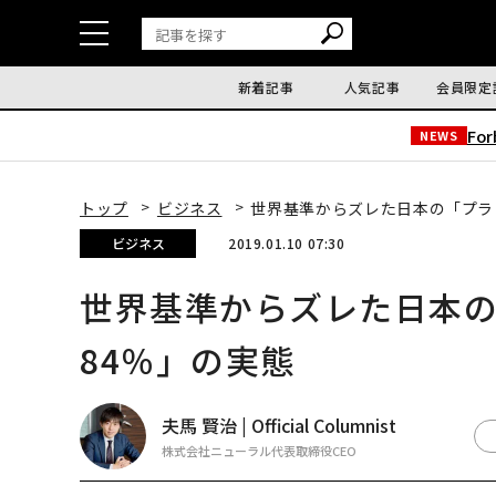
新着記事
人気記事
会員限定
Fo
NEWS
トップ
ビジネス
世界基準からズレた日本の「プラ
ビジネス
2019.01.10 07:30
世界基準からズレた日本
84％」の実態
夫馬 賢治 | Official Columnist
株式会社ニューラル代表取締役CEO