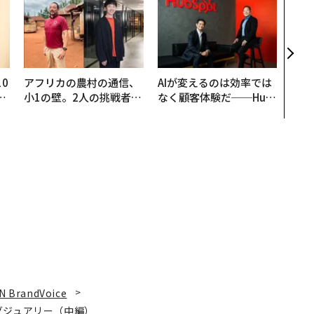
パシ
ンツ
災害
え見
年の
0
アフリカの農村の通信、
AIが変えるのは効率では
─
小1の壁。2人の挑戦者が
なく顧客体験だ──Hub
型
手にした「次なる武器」
Spot Japanが語る「Gr
ow Better」な組織のつ
くり方
N BrandVoice
グジュアリー（中編）