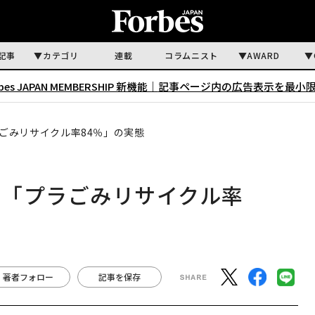
記事
カテゴリ
連載
コラムニスト
AWARD
rbes JAPAN MEMBERSHIP 新機能｜
記事ページ内の広告表示を最小
ごみリサイクル率84％」の実態
の「プラごみリサイクル率
著者フォロー
記事を保存