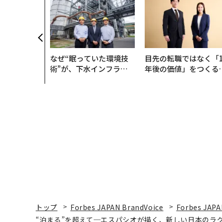
なぜ“眠っていた環境技
目先の転職ではなく「1
術”が、下水インフラを
年後の価値」をつくる
変えたのか──産総研×
─アサインの長期伴走
月島JFEアクアソリュー
支援とは
ションの10年
トップ
Forbes JAPAN BrandVoice
Forbes JAPA
“泊まる”を超えて─エスパシオが描く、新しい日本のラ