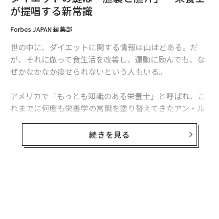
が提唱する新常識
毒素になるべく触れないように気をつけることはできる
Forbes JAPAN 編集部
が、身の回りから完全に排除するのは不可能だ。そこ
で、体内に入った毒素をきちんと排出することが重要に
世の中に、ダイエットに関する情報は山ほどある。だ
なる。
が、それに倣って食生活を改善し、運動に励んでも、な
ぜかなかなか痩せられないという人もいる。
現代社会に存在する化学物質の多くは、まとめて「オビ
ソゲン」と呼ばれている。オビソゲンとは「オビース
アメリカで「もっとも知識のある栄養士」と呼ばれ、こ
（肥満）」の原因になる物質という意味で、体内に入る
れまでに何度も栄養学の常識を塗り替えてきたアン・ル
とエストロゲンと同じような働きをする。
イーズ・ギトルマンによると、実は意外なことに、その
原因は“胆汁”にあるという。最新科学の研究結果からわ
続きを見る
オビソゲンは「水道水」や「食物」「処方薬」「プラス
かった、体重増加と胆汁の関係について聞いた。
チック」「衣類」など、身の回りのあらゆるものに含ま
れている。
※本稿はアン・ルイーズ・ギトルマン著『カラダが脂肪
燃焼マシンに変わる 代謝革命ダイエット』（かんき出
体に与える影響はさまざまだが、メタボリック症候群や
版）より、一部を抜粋編集したものです。
エストロゲン優位、消化器系の不調、疲労、甲状腺機能
の低下、アレルギー、肌荒れ、テストステロンの減少、