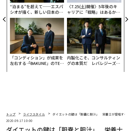
“泊まる”を超えて──エスパ
〈7.25(土)開催〉5年後のキ
シオが描く、新しい日本のラ
ャリアに「戦略」はあるか。
今の時代、どんなに気をつけていても、毒素を完全に体
グジュアリー（前編）
トップエグゼクティブのキャ
に入れないようにするのは不可能だ。特にやっかいなの
リアに触れる1日│CAREER S
が人工のホルモン剤で、それらは自然のホルモンと同じ
UMMIT 2026
構造なので、体にすんなり入ってきて生殖機能や代謝機
能に悪影響を及ぼす。
それに携帯電話の電波などの見えない敵も、知らないう
「コンディション」が成果を
内製化こそ、コンサルティン
左右する――「BAKUNE」のTEN
グの本質だ レバレジーズが
ちにＤＮＡに害を与えている。現代人の体内にある化学
TIALが支える「挑戦者の明
実践する、次世代ファームの
物質は、祖父母の時代に比べて3万〜5万種類も増えてい
日」
全貌
るという。毒素は身の回りのいたるところにある。空気
や水、食べ物、処方薬、そして日用品にも毒素が含まれ
ている。代表的な毒素は次の通りだ。
・内分泌を乱す化学物質
・重金属（アルミニウム、鉛、銅、水銀など）
トップ
ライフスタイル
ダイエットの鍵は「胆嚢と胆汁」 栄養士が提唱する新
2020.09.17 10:00
・生体毒素（寄生虫やカビ）
ダイエットの鍵は「胆嚢と胆汁」 栄養士
・工業化学物質（グリホサートなど）