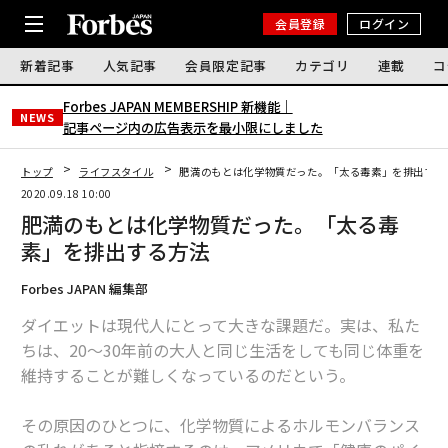
会員登録
ログイン
新着記事
人気記事
会員限定記事
カテゴリ
連載
コ
Forbes JAPAN MEMBERSHIP 新機能｜
NEWS
記事ページ内の広告表示を最小限にしました
トップ
ライフスタイル
肥満のもとは化学物質だった。「太る毒素」を排出する
2020.09.18 10:00
肥満のもとは化学物質だった。「太る毒
素」を排出する方法
Forbes JAPAN 編集部
ダイエットは現代人にとって大きな課題だ。実は、私た
ちは、20〜30年前の大人と同じ生活をしても同じ体重を
維持することが難しくなっているのだという。
その原因のひとつに、化学物質によるホルモンバランス