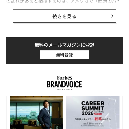
の乱れがあると指摘するのは、アメリカで「健康のパイ
オニア」と呼ばれるアン・ルイーズ・ギトルマンだ。内
分泌を乱す危険な化学物質と、それらの“太る毒素”を減
続きを見る
らす方法、排出する方法を聞いた。
※本稿はアン・ルイーズ・ギトルマン著『カラダが脂肪
燃焼マシンに変わる 代謝革命ダイエット』（かんき出
無料のメールマガジンに登録
版）より、一部を抜粋編集したものです。
無料登録
肥満の原因になる化学物質
太る原因になるのはカロリーだけではない。
な
術
身の回りにある毒素も、代謝を下げる一因になってい
た
る。代謝が毒に汚染されるとホルモンの働きが乱れ、体
目
ア
内の炎症が増加する。その結果は、肥満や、さまざまな
の
ン
深刻な病気だ。