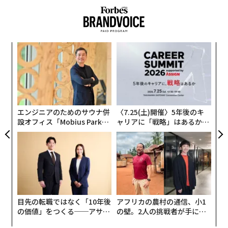
─レ
A
込め
顧客
pa
な
な
術
た
ア
エンジニアのためのサウナ併
〈7.25(土)開催〉5年後のキ
設オフィス「Mobius Park」
ャリアに「戦略」はあるか。
がオープン──タマディック
トップエグゼクティブのキャ
が健康経営を徹底する理由
リアに触れる1日│CAREER S
UMMIT 2026
目先の転職ではなく「10年後
アフリカの農村の通信、小1
の価値」をつくる──アサイ
の壁。2人の挑戦者が手にし
ンの長期伴走型支援とは
た「次なる武器」