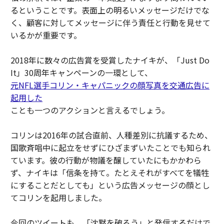
るということです。表面上の明るいメッセージだけでな
く、顧客に対してメッセージに伴う責任と行動を見せて
いるかが重要です。
2018年に数々の広告賞を受賞したナイキが、「Just Do
It」30周年キャンペーンの一環として、
元NFL選手コリン・キャパニックの顔写真を交通広告に
起用した
ことも一つのアクションと言えるでしょう。
コリンは2016年の試合直前、人種差別に抗議するため、
国歌斉唱中に起立をせずにひざまずいたことでも知られ
ています。彼の行動が物議を醸していたにもかかわら
ず、ナイキは「信条を持て。たとえそれがすべてを犠牲
にすることだとしても」という広告メッセージの顔とし
てコリンを起用しました。
今回のツイートも、「沈黙を破ろう」と発信するだけで