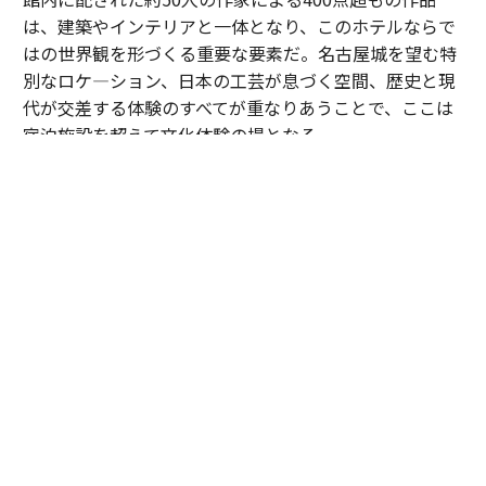
は、建築やインテリアと一体となり、このホテルならで
はの世界観を形づくる重要な要素だ。名古屋城を望む特
別なロケ―ション、日本の工芸が息づく空間、歴史と現
代が交差する体験のすべてが重なりあうことで、ここは
宿泊施設を超えて文化体験の場となる。
さらに、その先に田渕が見据えるのが、観光地を巡る旅
の途中で立ち寄るホテルではなく、ホテルそのものが旅
の目的地となる“デスティネーションホテル”というあり
方だ。
「ここに泊まるために名古屋へ来ていただく。そんなホ
テルを目指しています」
エスパシオが掲げる「BEYOND THE LUXURY」とは、豪
華さや希少性を競うことではなく、その土地にしかない
歴史や文化、人の営みに触れる体験価値を創出すること
なのだ。名古屋城の正面に誕生した“もうひとつの