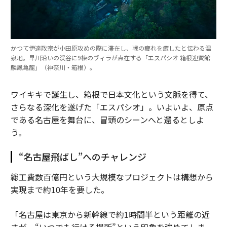
かつて伊達政宗が小田原攻めの際に滞在し、戦の疲れを癒したと伝わる温
泉地。早川沿いの渓谷に9棟のヴィラが点在する「エスパシオ 箱根迎賓館
麟鳳亀龍」（神奈川・箱根）。
ワイキキで誕生し、箱根で日本文化という文脈を得て、
さらなる深化を遂げた「エスパシオ」。いよいよ、原点
である名古屋を舞台に、冒頭のシーンへと還るとしよ
う。
“名古屋飛ばし”へのチャレンジ
総工費数百億円という大規模なプロジェクトは構想から
実現まで約10年を要した。
「名古屋は東京から新幹線で約1時間半という距離の近
さが、“いつでも行ける場所”という印象を強めてしま