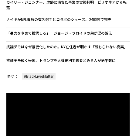
カイリー・ジェンナー、虚飾に満ちた事業の実態判明 ビリオネアから転
落
ナイキがNFL追放の有名選手とコラボのシューズ、24時間で完売
「暴力をやめて投票しろ」 ジョージ・フロイドの弟が涙の訴え
抗議デモはなぜ暴徒化したのか。NY在住者が明かす「報じられない真実」
抗議デモ続く米国、トランプを人種差別主義者とみる人が過半数に
タグ：
#BlackLivesMatter