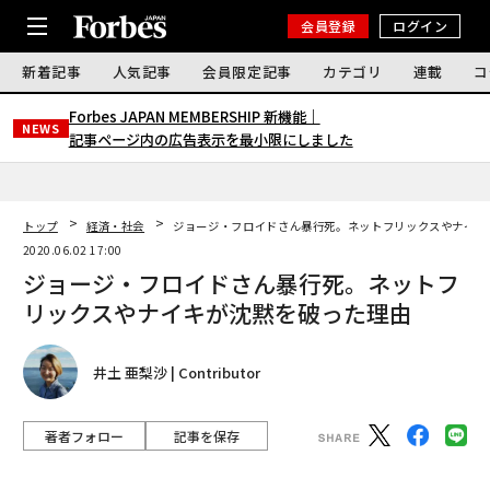
会員登録
ログイン
新着記事
人気記事
会員限定記事
カテゴリ
連載
コ
Forbes JAPAN MEMBERSHIP 新機能｜
NEWS
記事ページ内の広告表示を最小限にしました
トップ
経済・社会
ジョージ・フロイドさん暴行死。ネットフリックスやナイキ
2020.06.02 17:00
ジョージ・フロイドさん暴行死。ネットフ
リックスやナイキが沈黙を破った理由
井土 亜梨沙 | Contributor
著者フォロー
記事を保存