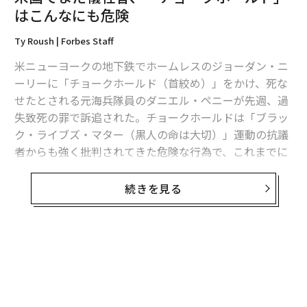
はこんなにも危険
2026年9月号発売中
Ty Roush | Forbes Staff
米ニューヨークの地下鉄でホームレスのジョーダン・ニ
ーリーに「チョークホールド（首絞め）」をかけ、死な
最新号の購入はこちらから
せたとされる元海兵隊員のダニエル・ペニーが先週、過
失致死の罪で訴追された。チョークホールドは「ブラッ
メンバーシップに登録する
ク・ライブズ・マター（黒人の命は大切）」運動の抗議
者からも強く批判されてきた危険な行為で、これまでに
一部の地方警察が禁止しているほか、司法省も警告を発
している。
続きを見る
関連記事
司法省の
説明
によると、チョークホールドとは相手の喉
安倍首相が電話会談で沈黙した「トランプ大統領の要求」
の前部（気管）を圧迫して呼吸を制限する行為で、血液
の流れを抑えて一時的に意識を失わせる。「頸動脈拘
無料のメールマガジンに登録
民間のデータサイエンティストが見た「驚きの内幕」、厚労省のコロナ分
束」とも呼ばれる。
析
無料登録
酸素や血液の流れが失われると、脳は脳梗塞や認知障害
新型コロナ対策で「賭け」に出たスウェーデン、結果はどう出るのか