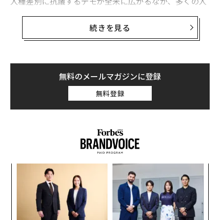
人種差別に抗議するデモが全米に広がるなか、多くの人
がドナルド・トランプ米大統領の人種問題への対応に厳
しい目を向けており、5月29～30日に英調査会社ユーガ
続きを見る
ブとYahoo!ニュースが米国の成人1060人を対象に行った
調査では、トランプは「人種差別主義者だ」とする人が
52％となった。
無料のメールマガジンに登録
調査の結果では、バイデンの支持率は48%、トランプは
無料登録
40%だった。わずか1週間前（同月23～26日）の調査で
は、両者の支持率の差は3ポイントにとどまっていた。
〜
金
個
な
ェ
術
た