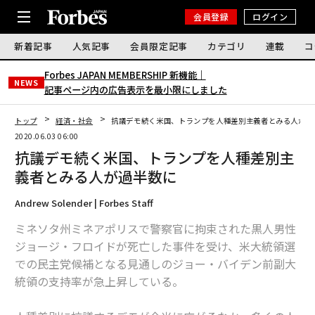
会員登録
ログイン
新着記事
人気記事
会員限定記事
カテゴリ
連載
コ
Forbes JAPAN MEMBERSHIP 新機能｜
NEWS
記事ページ内の広告表示を最小限にしました
トップ
経済・社会
抗議デモ続く米国、トランプを人種差別主義者とみる人が過
2020.06.03 06:00
抗議デモ続く米国、トランプを人種差別主
義者とみる人が過半数に
Andrew Solender | Forbes Staff
ミネソタ州ミネアポリスで警察官に拘束された黒人男性
ジョージ・フロイドが死亡した事件を受け、米大統領選
での民主党候補となる見通しのジョー・バイデン前副大
統領の支持率が急上昇している。