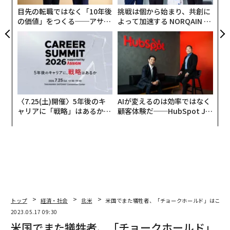
ア
目先の転職ではなく「10年後
挑戦は個から始まり、共創に
の価値」をつくる──アサイ
よって加速する NORQAIN JA
ンの長期伴走型支援とは
PAN 特別座談会
〈7.25(土)開催〉5年後のキ
AIが変えるのは効率ではなく
ャリアに「戦略」はあるか。
顧客体験だ──HubSpot Ja
トップエグゼクティブのキャ
panが語る「Grow Better」
リアに触れる1日│CAREER S
な組織のつくり方
UMMIT 2026
トップ
経済・社会
北米
米国でまた犠牲者、「チョークホールド」はこん
2023.05.17 09:30
編集＝木内涼子
米国でまた犠牲者、「チョークホールド」