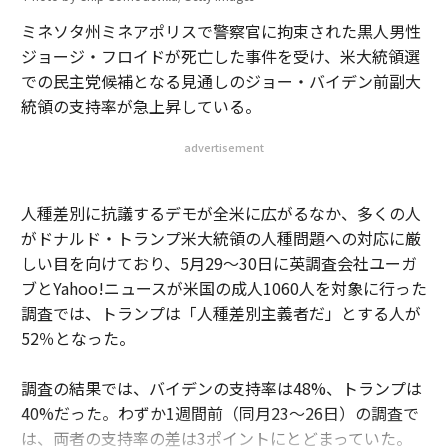
ミネソタ州ミネアポリスで警察官に拘束された黒人男性
ジョージ・フロイドが死亡した事件を受け、米大統領選
での民主党候補となる見通しのジョー・バイデン前副大
統領の支持率が急上昇している。
advertisement
人種差別に抗議するデモが全米に広がるなか、多くの人
がドナルド・トランプ米大統領の人種問題への対応に厳
しい目を向けており、5月29～30日に英調査会社ユーガ
ブとYahoo!ニュースが米国の成人1060人を対象に行った
調査では、トランプは「人種差別主義者だ」とする人が
52％となった。
調査の結果では、バイデンの支持率は48%、トランプは
40%だった。わずか1週間前（同月23～26日）の調査で
は、両者の支持率の差は3ポイントにとどまっていた。