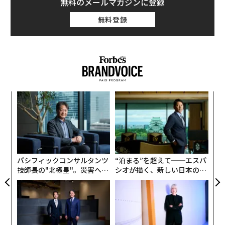
無料のメールマガジンに登録
無料登録
ォッ
ア
ジ
の
た
挑
よっ
PA
パシフィックコンサルタンツ
“泊まる”を超えて──エスパ
技師長の"北極星"。災害への
シオが描く、新しい日本のラ
無力感を乗り越え見つけた、
グジュアリー（前編）
防災一筋20年の答え