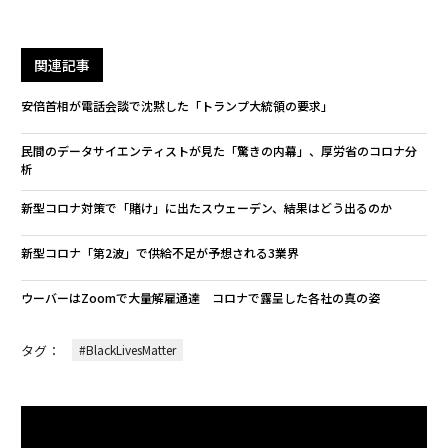
関連記事
安倍首相が電話会談で沈黙した「トランプ大統領の要求」
民間のデータサイエンティストが見た「驚きの内幕」、厚労省のコロナ分
析
新型コロナ対策で「賭け」に出たスウェーデン、結果はどう出るのか
新型コロナ「第2波」で供給不足が予想される3業界
ウーバーはZoomで大量解雇通達 コロナで露呈した各社の真の姿
タグ：
#BlackLivesMatter