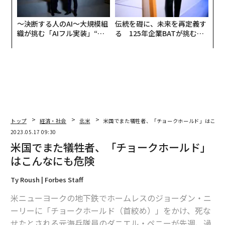
〜決断する人のAI〜大規模組
伝統を礎に、未来を再定義す
織が挑む「AIフル実装」“使
る 125年企業BATが挑むス
う”企業から“動く”企業へ【N
モークレスな未来
TTドコモビジネス×PwC】
トップ
経済・社会
北米
米国でまた犠牲者、「チョークホールド」はこん
2023.05.17 09:30
米国でまた犠牲者、「チョークホールド」
はこんなにも危険
Ty Roush | Forbes Staff
米ニューヨークの地下鉄でホームレスのジョーダン・ニ
ーリーに「チョークホールド（首絞め）」をかけ、死な
せたとされる元海兵隊員のダニエル・ペニーが先週、過