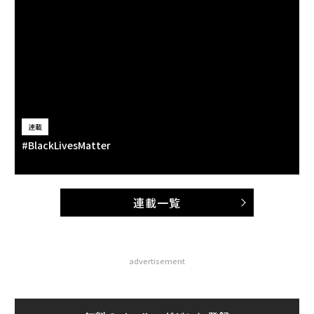
連載
#BlackLivesMatter
連載一覧
advertisement