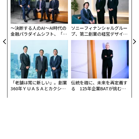
ムの
pa
目
な
の
ン
〜決断する人のAI〜AI時代の
ソニーフィナンシャルグルー
金融パラダイムシフト、「超
プ、第二創業の経営デザイン
個別化」の核心 【MUFG×ウ
──カギは意志を引き出し、
ェルスナビ×PwC】
束ね、共創すること
「老舗は常に新しい」。創業
伝統を礎に、未来を再定義す
360年ＹＵＡＳＡとカクシン
る 125年企業BATが挑むス
CEO田尻望が語る、AIを超え
モークレスな未来
る人の価値