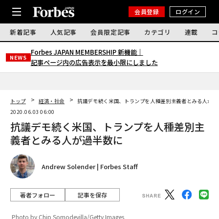
会員登録
ログイン
新着記事
人気記事
会員限定記事
カテゴリ
連載
コ
Forbes JAPAN MEMBERSHIP 新機能｜
NEWS
記事ページ内の広告表示を最小限にしました
トップ
経済・社会
抗議デモ続く米国、トランプを人種差別主義者とみる人が過
2020.06.03 06:00
抗議デモ続く米国、トランプを人種差別主
義者とみる人が過半数に
Andrew Solender | Forbes Staff
著者フォロー
記事を保存
Photo by Chip Somodevilla/Getty Images