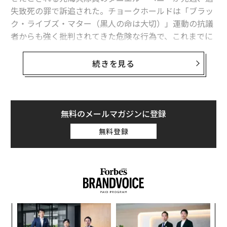
失致死の罪で訴追された。チョークホールドは「ブラッ
ク・ライブズ・マター（黒人の命は大切）」運動の抗議
者からも強く批判されてきた危険な行為で、これまでに
一部の地方警察が禁止しているほか、司法省も警告を発
している。
続きを見る
司法省の
説明
によると、チョークホールドとは相手の喉
の前部（気管）を圧迫して呼吸を制限する行為で、血液
の流れを抑えて一時的に意識を失わせる。「頸動脈拘
無料のメールマガジンに登録
束」とも呼ばれる。
無料登録
酸素や血液の流れが失われると、脳は脳梗塞や認知障害
など回復不可能な損傷を負うおそれがあり、最悪の場合
には死に至る。そのため司法省だけでなく米国神経学会
（AAN）も、チョークホールドは「本質的に危険」と
指摘
している。
ィン
A
ズが
顧客