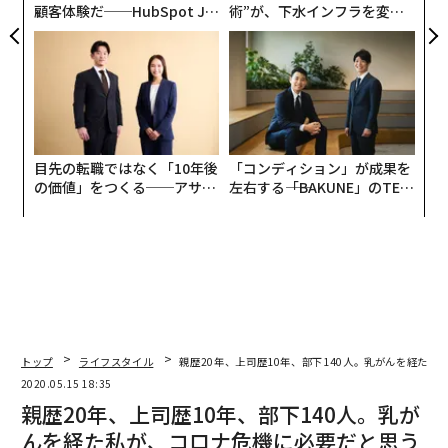
顧客体験だ──HubSpot Ja
術”が、下水インフラを変え
panが語る「Grow Better」
たのか──産総研×月島JFE
な組織のつくり方
アクアソリューションの10年
目先の転職ではなく「10年後
「コンディション」が成果を
の価値」をつくる──アサイ
左右する――「BAKUNE」のTEN
ンの長期伴走型支援とは
TIALが支える「挑戦者の明
日」
トップ
ライフスタイル
親歴20年、上司歴10年、部下140人。乳がんを経た
2020.05.15 18:35
親歴20年、上司歴10年、部下140人。乳が
んを経た私が、コロナ危機に必要だと思う