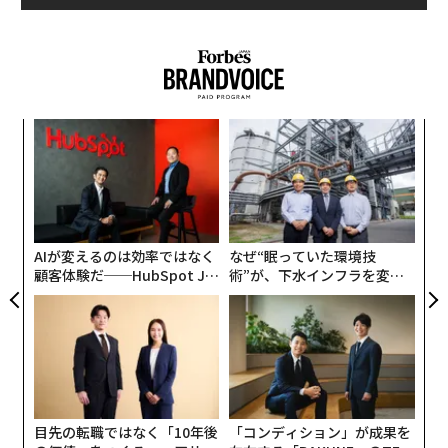
連載を改めて読み返すと、悲嘆に暮れる自分が世界の中
心にいて、浮いたり沈んだり、途中からは親友で医師の
Mをはじめとした友人たちへの公開感謝状になったり
と、大騒ぎの1年間だった。
伝
乳がんを「転機」として腹がくくれた
る
モ
〈7
ャ
がんも人それぞれだから、「がんサバイバー」とくくる
ト
リア
ことはできない。もちろん、がんであることをカミング
AIが変えるのは効率ではなく
なぜ“眠っていた環境技
UM
アウトしてもしなくても、どちらでも自由だ。私の大騒
顧客体験だ──HubSpot Ja
術”が、下水インフラを変え
ぎも、ただの一例に過ぎない。だが、マーティン・スコ
panが語る「Grow Better」
たのか──産総研×月島JFE
な組織のつくり方
アクアソリューションの10年
セッシ監督の「最も個人的なことが最もクリエイティブ
だ（The most personal is the most creative）」という
言葉を都合よく解釈すれば、この1年で感じたことを公
表することで、読んでくださった方々が乳がん検診を受
けたり、がんと就労について考えたりするきっかけとな
目先の転職ではなく「10年後
「コンディション」が成果を
ればと願った。