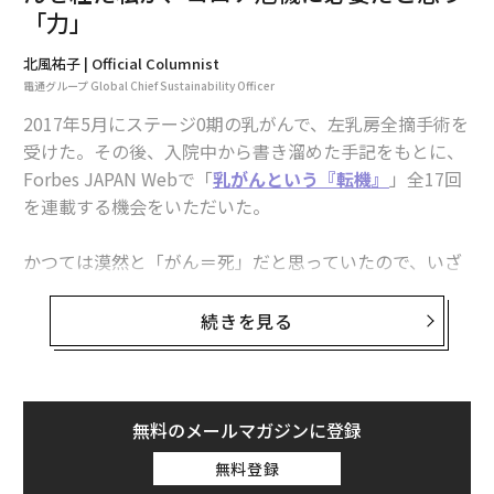
「力」
北風祐子 | Official Columnist
電通グループ Global Chief Sustainability Officer
2017年5月にステージ0期の乳がんで、左乳房全摘手術を
受けた。その後、入院中から書き溜めた手記をもとに、
Forbes JAPAN Webで「
乳がんという『転機』
」全17回
を連載する機会をいただいた。
かつては漠然と「がん＝死」だと思っていたので、いざ
自分が罹患すると、精神的ダメージは想像以上だった。
とても一人では抱えきれず、かといって周りにぶつける
続きを見る
わけにもいかず、ただひたすら吐き出すように書いてい
た。書くことでなんとか気持ちのバランスを保ってい
た。20年間、育児と家事と仕事以外に自由時間もなく、
趣味もなかったが、書くのが好きだったおかげで救われ
無料のメールマガジンに登録
た。
無料登録