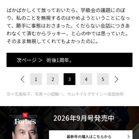
ばかばかしくて放っておいたら、学級会の議題にのぼ
り、私のことを無視するのはやめようということになっ
て、勝手に事態はおさまった。くだらない会話につきあ
わなくて済むからラッキー、と心の中では思っていた。
そのまま無視してくれてもよかったのに。
次ページ ＞
術後1周年。
1
2
3
4
5
文＝北風祐子、写真＝小田駿一、サムネイルデザイン＝高田尚弥
2026年9月号発売中
最新号の購入はこちらから