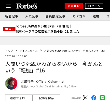
会員登録
ログイン
新着記事
人気記事
会員限定記事
カテゴリ
連載
コ
Forbes JAPAN MEMBERSHIP 新機能｜
NEWS
記事ページ内の広告表示を最小限にしました
トップ
ライフスタイル
人間いつ死ぬかわからないから｜乳がんという「転機」#
2020.04.10 18:00
人間いつ死ぬかわからないから｜乳がんと
いう「転機」#16
北風祐子 | Official Columnist
電通グループ Global Chief Sustainability Officer
著者フォロー
記事を保存