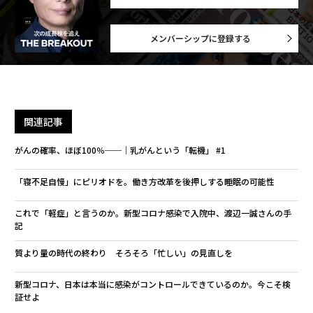
メンバーシップに登録する
関連記事
がんの確率、ほぼ100％──｜乳がんという「転機」 #1
「寝不足自慢」にピリオドを。働き方改革を後押しする睡眠の可能性
これで「軽症」と言うのか。新型コロナ感染で入院中、渡辺一誠さんの手
記
質より量の時代の終わり そろそろ「忙しい」の見直しを
新型コロナ、日本は本当に感染がコントロールできているのか。今こそ検
証せよ