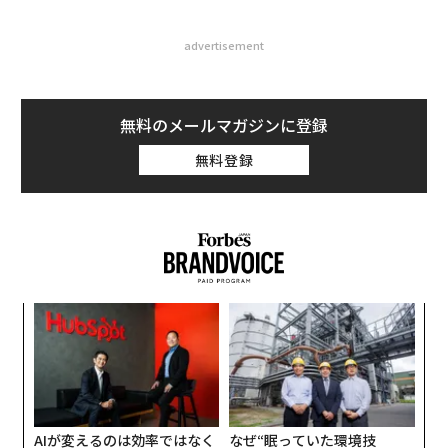
advertisement
無料のメールマガジンに登録
無料登録
伝
る
モ
〈7
ャ
ト
リア
AIが変えるのは効率ではなく
なぜ“眠っていた環境技
UM