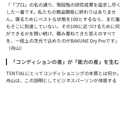
「『プロ』の名の通り、現段階の研究成果を追求し尽く
した一着です。私たちの商品開発に終わりはありませ
ん。寝るためにベストな状態を100とするなら、まだ誰
もそこに到達していない。その100に近づけるために何
ができるかを問い続け、積み重ねてきた答えのすべて
を、一段上の次元で込めたのがBAKUNE Dry Proです」
（舟山）
「コンディションの差」が「能力の差」を生む
TENTIALにとってコンディショニングの本質とは何か。
舟山は、この説明としてビジネスパーソンが体感する
「リアルな差分」を例に挙げる。
「例えばプレゼンテーションの際、体調が万全なら話し
ながら10秒先の展開まで思考を巡らすことができます
が、調子が悪いと今しゃべっていることをつなぐだけで
精一杯になってしまう。この差分が、実は大きい」