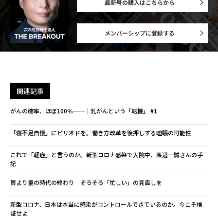
最新号の購入はこちらから
メンバーシップに登録する
関連記事
がんの確率、ほぼ100％──｜乳がんという「転機」 #1
「寝不足自慢」にピリオドを。働き方改革を後押しする睡眠の可能性
これで「軽症」と言うのか。新型コロナ感染で入院中、渡辺一誠さんの手
記
質より量の時代の終わり そろそろ「忙しい」の見直しを
新型コロナ、日本は本当に感染がコントロールできているのか。今こそ検
証せよ