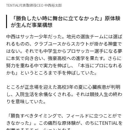
TENTIAL代表取締役CEO 中西裕太郎
「勝負したい時に舞台に立てなかった」原体験
が生んだ事業構想
中西はサッカー少年だった。地元の選抜チームには選ば
れるものの、クラブユースからスカウトが掛かる神童で
はない。それでも中学生からプロサッカー選手になる夢
に本気で向き合い、強豪高校への進学を果たす。さらに
努力を重ねる中で実力を伸ばし、「本当にプロになれる
かも」というところまで手を伸ばしていた。
ところが正念場を迎えた高校3年の夏に心臓疾患が判明
し、入院生活を余儀なくされる。それは競技人生の終わ
りを意味していた。
「勝負すべきタイミングで、フィールドに立つことがで
きなかった」。この痛烈な原体験が、のちにTENTIALを
創業するモチベーションとなる。