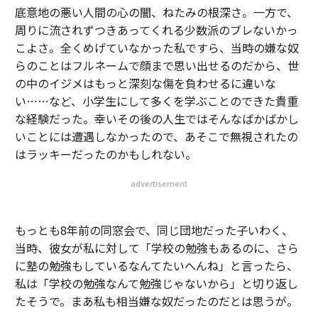
底意地の悪い人間の心の闇、ねたみの根深さ。一方で、
周りに流されずつきあってくれる少数派のブレないかっ
こよさ。全くめげていなかった私ですら、当時の嫌な奴
らのことはフルネームで顔まで思い出せるのだから、世
の中のイジメはもっと深刻な傷を負わせるに違いな
い……など、小学生にして多くを学ぶことのできた貴重
な経験だった。幸いその後の人生ではそんなばかばかし
いことには遭遇しなかったので、あそこで無視されたの
はラッキーだったのかもしれない。
advertisement
もっとも8年前の同窓会で、同じ団地だった子いわく、
当時、彼女が私に対して「学校の勉強もあるのに、さら
に塾の勉強もしているなんてたいへんね」と言ったら、
私は「学校の勉強なんて勉強じゃないから」と切り返し
たそうで。まあ私も相当嫌な奴だったのだとは思うが。