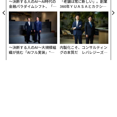
〜決断する人のAI〜AI時代の
「老舗は常に新しい」。創業
金融パラダイムシフト、「超
360年ＹＵＡＳＡとカクシン
個別化」の核心 【MUFG×ウ
CEO田尻望が語る、AIを超え
ェルスナビ×PwC】
る人の価値
〜決断する人のAI〜大規模組
内製化こそ、コンサルティン
織が挑む「AIフル実装」“使
グの本質だ レバレジーズが
う”企業から“動く”企業へ【N
実践する、次世代ファームの
TTドコモビジネス×PwC】
全貌