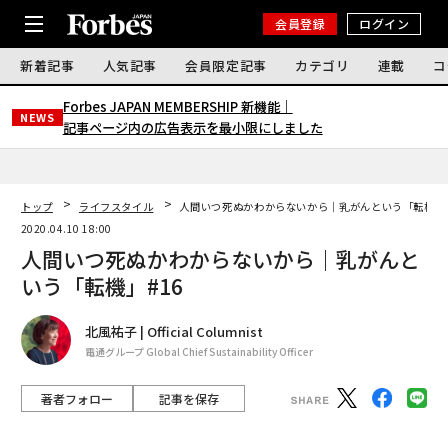
会員登録
ログイン
新着記事
人気記事
会員限定記事
カテゴリ
連載
コ
Forbes JAPAN MEMBERSHIP 新機能｜
NEWS
記事ページ内の広告表示を最小限にしました
トップ
ライフスタイル
人間いつ死ぬかわからないから｜乳がんという「転機」#
2020.04.10 18:00
人間いつ死ぬかわからないから｜乳がんと
いう「転機」#16
北風祐子 | Official Columnist
電通グループ Global Chief Sustainability Officer
著者フォロー
記事を保存