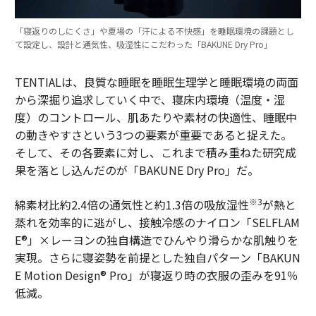
「寝返りのしにくさ」や夏場の「汗による不快感」を睡眠環境の課題とし
て設定し、設計と通気性、吸湿性にこだわった「BAKUNE Dry Pro」
TENTIALは、良質な睡眠を睡眠生理学と睡眠環境の両面
から深掘り追求していく中で、寝床内環境（温度・湿
度）のコントロール、肌あたりや素材の快適性、睡眠中
の動きやすさという3つの要素が重要であると捉えた。
そして、その各要素に対し、これまで積み重ねた研究成
果を落とし込んだのが「BAKUNE Dry Pro」だ。
※3
綿素材比約2.4倍の通気性と約1.3倍の吸放湿性
が熱と
蒸れを効率的に逃がし、接触冷感のナイロン「SELFLAM
E®」×レーヨンの独自構造でひんやり滑らかな肌触りを
実現。さらに寝姿勢を前提とした独自パターン「BAKUN
E Motion Design® Pro」が寝返り時の衣服の歪みを91％
低減。