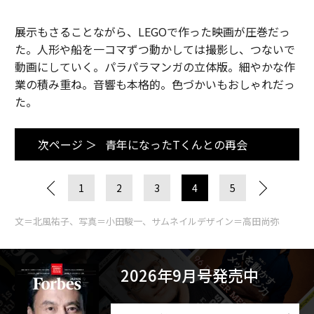
展示もさることながら、LEGOで作った映画が圧巻だっ
た。人形や船を一コマずつ動かしては撮影し、つないで
動画にしていく。パラパラマンガの立体版。細やかな作
業の積み重ね。音響も本格的。色づかいもおしゃれだっ
た。
次ページ ＞
青年になったTくんとの再会
1
2
3
4
5
文＝北風祐子、写真＝小田駿一、サムネイルデザイン＝高田尚弥
2026年9月号発売中