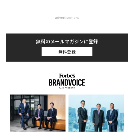
advertisement
無料のメールマガジンに登録
無料登録
目
の
ン
挑
よっ
PA