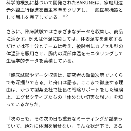
科学的根拠に基づいて開発されたBAKUNEは、家庭用遠
赤外線血行促進衣自主基準をクリアし、一般医療機器と
※2
して届出を完了している。
さらに、臨床試験ではさまざまなデータを収集し、商品
に活かす。例えば体温に関しては、体表温度を測定する
だけでは不十分とチームは考え、被験者にカプセル型の
体温計を服用させ、腸内の深部体温をモニタリングして
生理学的データを蓄積している。
「臨床試験やデータ収集は、研究者の熱量次第でいくら
でも深掘りできる」と舟山は語る。ここまで徹底する理
由は、かつて製薬会社で社長の戦略サポートをした経験
上、エグゼクティブたちの「休めない切実な想い」を知
っているからだ。
「次の日も、その次の日も重要なミーティングが詰まっ
ていて、絶対に体調を崩せない。そんな状況下で、ある