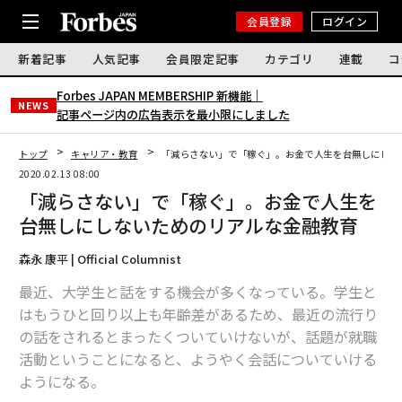
会員登録
ログイン
新着記事
人気記事
会員限定記事
カテゴリ
連載
コ
Forbes JAPAN MEMBERSHIP 新機能｜
NEWS
記事ページ内の広告表示を最小限にしました
トップ
キャリア・教育
「減らさない」で「稼ぐ」。お金で人生を台無しにしな
2020.02.13 08:00
「減らさない」で「稼ぐ」。お金で人生を
台無しにしないためのリアルな金融教育
森永 康平 | Official Columnist
最近、大学生と話をする機会が多くなっている。学生と
はもうひと回り以上も年齢差があるため、最近の流行り
の話をされるとまったくついていけないが、話題が就職
活動ということになると、ようやく会話についていける
ようになる。