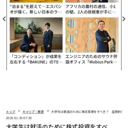
防
お金や就職活動への不安は、筆者が大学生だったときも
“泊まる”を超えて─エスパシ
アフリカの農村の通信、小1
同じであったが、さまざまなデータを合わせて見ると、
オが描く、新しい日本のラグ
の壁。2人の挑戦者が手にし
いまの学生が過剰な不安を抱くのは、少し不思議でもあ
ジュアリー（中編）
た「次なる武器」
る。
リクルートワークス研究所が発表した2020年春卒業予定
の大学生の求人倍率は1.83倍となっており、依然として
学生優位の売り手市場が続いている。筆者はリーマンシ
「コンディション」が成果を
エンジニアのためのサウナ併
ョック後（2008年、2009年）に就職活動をしていた人
左右する――「BAKUNE」のTEN
設オフィス「Mobius Park」
にも話を聞いたことがあるが、その時に比べれば、圧倒
TIALが支える「挑戦者の明
がオープン──タマディック
日」
が健康経営を徹底する理由
的に就職活動自体の難易度は高くない。
また、厚生労働省が発表している「賃金構造基本統計調
査結果（初任給）」によれば、下図の様に、学歴を問わ
ず初任給は直近5年間ずっと上昇傾向にある。それらを
ふまえれば、それほど過剰な不安は抱く必要はなさそう
トップ
キャリア・教育
大学生は就活のために株式投資をすべき？ 圧倒的な力
だ。
2020.01.30 07:30
大学生は就活のために株式投資をすべ