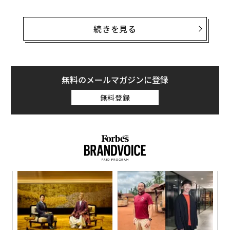
そうした会話のなかで感じることは、今も昔も、学生た
ちが抱える悩みは変わらないということだ。悩みを抱え
続きを見る
ながら試行錯誤することは、今後の人生にも役立つので
悪いことではないと思うが、過剰に不安や恐怖を抱えて
しまっているケースも散見される。今回はそんな学生た
ちの悩みを解消するために、リアルな金融教育の話をし
無料のメールマガジンに登録
たい。
無料登録
なぜ学生たちは将来に不安を？
マイナビが先月発表した「マイナビ 大学生低学年のキ
ャリア意識調査」によると、大学低学年（1～2年生）が
るか
内
将来について不安だと思う上位3項目は、「お金に対す
、く
グ
る不安」が27.4％、「結婚に対する不安」が16.8％、
実
パ
全
「就職活動に対する不安」が15.2％となっている。
技
無