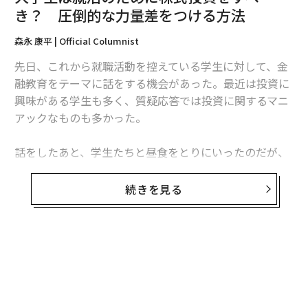
き？ 圧倒的な力量差をつける方法
森永 康平 | Official Columnist
先日、これから就職活動を控えている学生に対して、金
融教育をテーマに話をする機会があった。最近は投資に
興味がある学生も多く、質疑応答では投資に関するマニ
アックなものも多かった。
話をしたあと、学生たちと昼食をとりにいったのだが、
やはり話題は就職活動についてとなった。現時点では、
明確にこの企業に入社したいといえる学生はおらず、全
続きを見る
員が業界研究や企業分析をしながら、自分が面接を受け
（出所）：厚生労働省『賃金構造基本統計調査結果（初任給）』のデータを基に
る企業を探していた。
株式会社マネネが作成。
（注）：2019年以前は調査対象産業「宿泊業、飲食サービス業」のうち「バー、
彼らにアドバイスをしていて思ったのが、投資の話をし
キャバレー、ナイトクラブ」を除外している。
ていたときと同じことをアドバイスしているな、という
それでも、学生が不安になるのは、やはり世の中におけ
ことだった。
る不確実性が年々高まっていることや、景気の悪いニュ