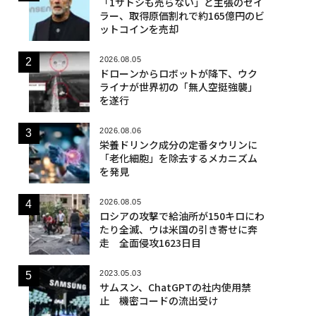
「1サトシも売らない」と主張のセイ
ラー、取得原価割れで約165億円のビ
ットコインを売却
2026.08.05
ドローンからロボットが降下、ウク
ライナが世界初の「無人空挺強襲」
を遂行
2026.08.06
栄養ドリンク成分の定番タウリンに
「老化細胞」を除去するメカニズム
を発見
2026.08.05
ロシアの攻撃で給油所が150キロにわ
たり全滅、ウは米国の引き寄せに奔
走 全面侵攻1623日目
2023.05.03
サムスン、ChatGPTの社内使用禁
止 機密コードの流出受け