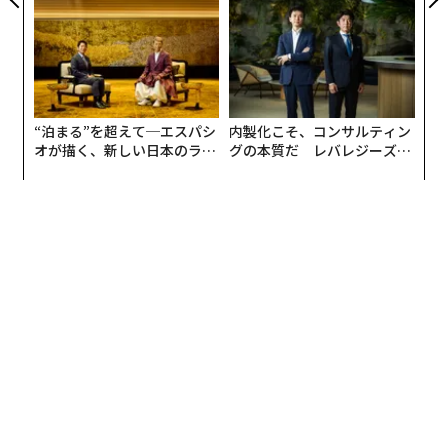
“泊まる”を超えて─エスパシ
内製化こそ、コンサルティン
オが描く、新しい日本のラグ
グの本質だ レバレジーズが
ジュアリー（中編）
実践する、次世代ファームの
全貌
編集＝上田裕資
2026年9月号発売中
最新号の購入はこちらから