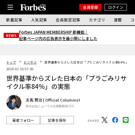
会員登録
ログイン
新着記事
人気記事
会員限定記事
カテゴリ
連載
コ
Forbes JAPAN MEMBERSHIP 新機能｜
NEWS
記事ページ内の広告表示を最小限にしました
トップ
ビジネス
世界基準からズレた日本の「プラごみリサイクル率84％」の
2019.01.10 07:30
世界基準からズレた日本の「プラごみリサ
イクル率84％」の実態
夫馬 賢治 | Official Columnist
株式会社ニューラル代表取締役CEO
著者フォロー
記事を保存