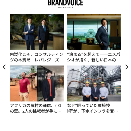
〜
織
う
A
T
顧客
pa
な
内製化こそ、コンサルティン
“泊まる”を超えて──エスパ
グの本質だ レバレジーズが
シオが描く、新しい日本のラ
実践する、次世代ファームの
グジュアリー（前編）
全貌
アフリカの農村の通信、小1
なぜ“眠っていた環境技
の壁。2人の挑戦者が手にし
術”が、下水インフラを変え
た「次なる武器」
たのか──産総研×月島JFE
アクアソリューションの10年