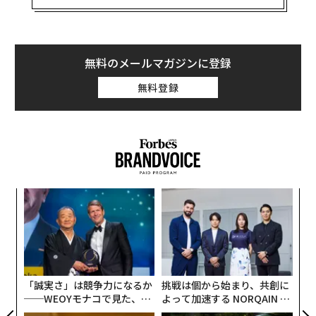
アスペンは1つの根系から遺伝子が同一の新芽が生ま
れ、無性生殖で増えていくという特徴がある。そのため
単一の根系で広大な土地に広がる特徴がある。
無料のメールマガジンに登録
無料登録
〜
金
個
革
ェ
ク
た「
「誠実さ」は競争力になるか
挑戦は個から始まり、共創に
──WEOYモナコで見た、く
よって加速する NORQAIN JA
ら寿司の経営哲学
PAN 特別座談会