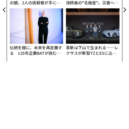
の壁。2人の挑戦者が手にし
技師長の"北極星"。災害への
た「次なる武器」
無力感を乗り越え見つけた、
防災一筋20年の答え
伝統を礎に、未来を再定義す
革新は下山で生まれる──レ
る 125年企業BATが挑むス
クサスが新型TZとESに込め
モークレスな未来
た「DISCOVER」の哲学
編集＝上田裕資
2026年9月号発売中