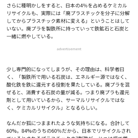
さらに種明かしをすると、日本の4％を占めるケミカル
リサイクルも、実際には「廃プラスチックを分子に分解
してからプラスチック素材に変える」ということはして
いない。廃プラを製鉄所に持っていって鉄鉱石と石炭と
一緒に燃やしている。
advertisement
少し専門的になってしまうが、その理由は、科学者曰
く、「製鉄所で用いる石炭は、エネルギー源ではなく、
酸化鉄を鉄に還元する役割を果たしている。廃プラを混
ぜると、消費する石炭の量が減る。つまり廃プラも還元
剤として用いているから、サーマルリサイクルではな
く、ケミカルリサイクル」となるらしい。
なんだか狐につままれたような気持ちになる。合計して
60%。84%のうちの60％だから、日本でリサイクルされ