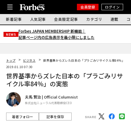
会員登録
ログイン
新着記事
人気記事
会員限定記事
カテゴリ
連載
コ
Forbes JAPAN MEMBERSHIP 新機能｜
NEWS
記事ページ内の広告表示を最小限にしました
トップ
ビジネス
世界基準からズレた日本の「プラごみリサイクル率84％」の
2019.01.10 07:30
世界基準からズレた日本の「プラごみリサ
イクル率84％」の実態
夫馬 賢治 | Official Columnist
株式会社ニューラル代表取締役CEO
著者フォロー
記事を保存