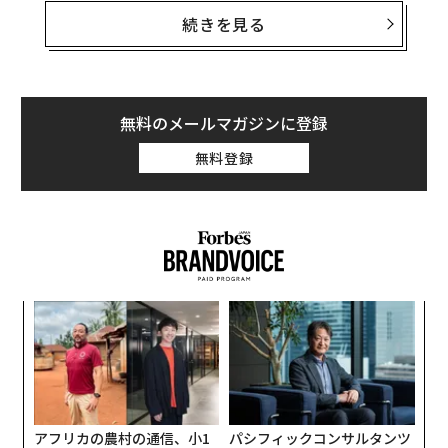
かな黄色に変わり、風が吹くと葉が鳴ることで有名だ。
続きを見る
アスペンは1つの根系から遺伝子が同一の新芽が生ま
れ、無性生殖で増えていくという特徴がある。そのため
単一の根系で広大な土地に広がる特徴がある。
無料のメールマガジンに登録
無料登録
るか
「
、く
左右
T
創に
〈7
日
 JA
ャ
ト
リア
アフリカの農村の通信、小1
パシフィックコンサルタンツ
UM