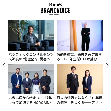
スパ
革
のラ
ク
た「
なく
〜
Ja
織
er」
う
T
パシフィックコンサルタンツ
伝統を礎に、未来を再定義す
技師長の"北極星"。災害への
る 125年企業BATが挑むス
無力感を乗り越え見つけた、
モークレスな未来
防災一筋20年の答え
挑戦は個から始まり、共創に
目先の転職ではなく「10年後
よって加速する NORQAIN JA
の価値」をつくる──アサイ
PAN 特別座談会
ンの長期伴走型支援とは