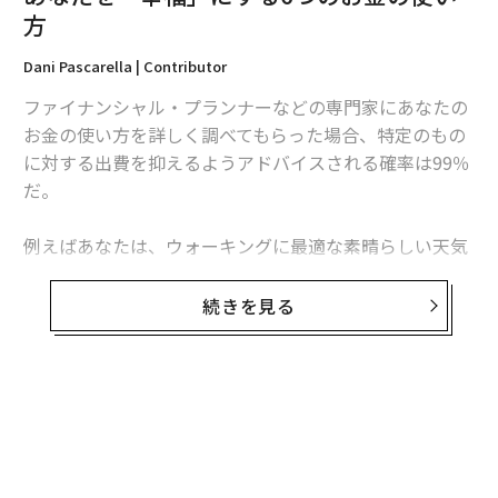
するのは当たり前。日本のようなきちんとした授業はほ
方
とんど行われていません。ロバートさんには、この状況
Dani Pascarella | Contributor
を変える手助けをしてもらいたいのです。
ファイナンシャル・プランナーなどの専門家にあなたの
ロバート
：なるほど、立派なビジョンですね。ですが、
お金の使い方を詳しく調べてもらった場合、特定のもの
正直言ってそのお話では私はあなたに投資をしたいとは
に対する出費を抑えるようアドバイスされる確率は99％
思えません。
だ。
あなたもそうですが、ソーシャルアントレプレナーとは
例えばあなたは、ウォーキングに最適な素晴らしい天気
お金だけでなく社会貢献を目指して事業を立ち上げる
の日に配車サービスのウーバーを利用することが多すぎ
人々です。それは一般的な起業家も同じ。彼らは金銭的
るかもしれない。家でランチを用意して出掛ければ3ド
続きを見る
な利益がメインの目的かもしれませんが、誰かに利益を
ル（約336円）の材料費で済むのに、テイクアウトのラ
もたらすという意味では同じですから。
ンチに毎日12ドルを使っているかもしれない。
大事なのは、giveの精神です。人を動かし、利益を産む
今の自分に投資をすることは、富を築くことと同様に大
ためには、まず誰かに何かを与えなければいけません。
切だ。あまり価値のないことに無駄な支出をせず、以下
あなたは、ネパールの子どもたちに教育の機会を与えた
の6つのことにお金を使ってみてほしい。そして、あな
いのでしょう？ それと同じです。
たの人生にどのような変化が訪れるか、確かめてみてほ