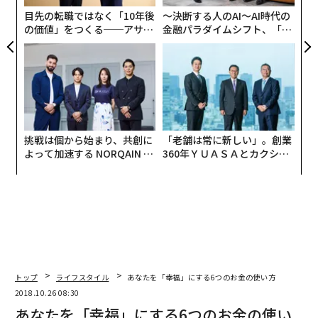
T
目先の転職ではなく「10年後
〜決断する人のAI〜AI時代の
の価値」をつくる──アサイ
金融パラダイムシフト、「超
ンの長期伴走型支援とは
個別化」の核心 【MUFG×ウ
ェルスナビ×PwC】
シャラド・ライ（左）、ロバート・アレン（右）
まず「Giver」になれ
挑戦は個から始まり、共創に
「老舗は常に新しい」。創業
よって加速する NORQAIN JA
360年ＹＵＡＳＡとカクシン
PAN 特別座談会
CEO田尻望が語る、AIを超え
シャラド
：僕は故郷のネパールに、カーストを気にせず
る人の価値
日本のような質の良い教育を受けることができる学校
「YouMe（夢）School」をつくりました。
ですが、毎月の授業料からだけでは教員の給料を払うこ
とも難しく、今は日本からの寄付と援助で成り立たせて
います。
トップ
ライフスタイル
あなたを「幸福」にする6つのお金の使い方
2018.10.26 08:30
あなたを「幸福」にする6つのお金の使い
ネパールの公立学校では、先生が遅刻したり欠席したり