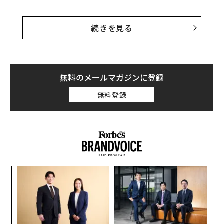
全世界で3000万部以上を売り上げる『金持ち父さん 貧
乏父さん』の「金持ち父さん」のモデルで、実際に投資
続きを見る
家として活躍しているロバート・アレンと、祖国ネパー
ルの教育を変えるため、ソフトバンクで働きながら、双
方の国のNPO法人の代表としても活動するシャラド・ラ
イが互いの意見を交わした。
無料のメールマガジンに登録
無料登録
彼らの視点の一致、あるいは相違からは、投資家や起業
家に必要な資質が見えてくるはずだ。
“
オ
ジ
〜
織
う