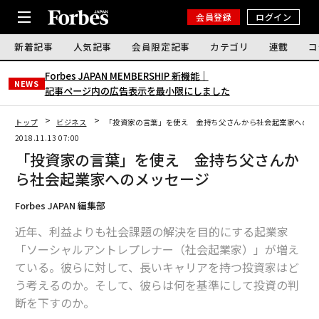
会員登録
ログイン
新着記事
人気記事
会員限定記事
カテゴリ
連載
コ
Forbes JAPAN MEMBERSHIP 新機能｜
NEWS
記事ページ内の広告表示を最小限にしました
トップ
ビジネス
「投資家の言葉」を使え 金持ち父さんから社会起業家へのメ
2018.11.13 07:00
「投資家の言葉」を使え 金持ち父さんか
ら社会起業家へのメッセージ
Forbes JAPAN 編集部
近年、利益よりも社会課題の解決を目的にする起業家
「ソーシャルアントレプレナー（社会起業家）」が増え
ている。彼らに対して、長いキャリアを持つ投資家はど
う考えるのか。そして、彼らは何を基準にして投資の判
断を下すのか。