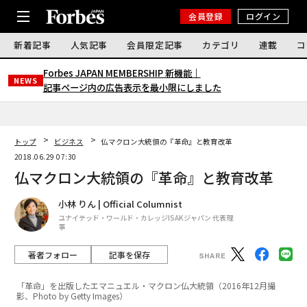
会員登録
ログイン
新着記事
人気記事
会員限定記事
カテゴリ
連載
コ
Forbes JAPAN MEMBERSHIP 新機能｜
NEWS
記事ページ内の広告表示を最小限にしました
トップ
ビジネス
仏マクロン大統領の『革命』と教育改革
2018.06.29 07:30
仏マクロン大統領の『革命』と教育改革
小林 りん | Official Columnist
ユナイテッド・ワールド・カレッジISAKジャパン 代表理
事
著者フォロー
記事を保存
「革命」を出版したエマニュエル・マクロン仏大統領（2016年12月撮
影、Photo by Getty Images）