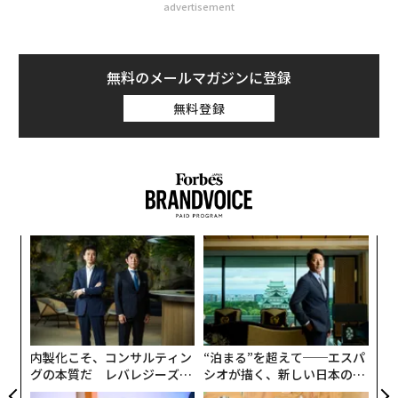
advertisement
無料のメールマガジンに登録
無料登録
小1
〜
にし
金
個
挑
ェ
よっ
PA
内製化こそ、コンサルティン
“泊まる”を超えて──エスパ
グの本質だ レバレジーズが
シオが描く、新しい日本のラ
実践する、次世代ファームの
グジュアリー（前編）