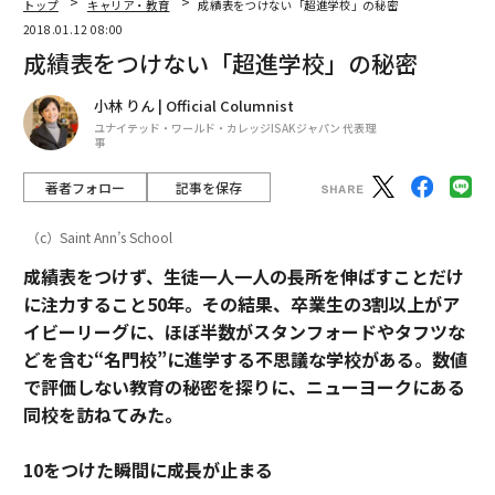
トップ
キャリア・教育
成績表をつけない「超進学校」の秘密
2018.01.12 08:00
成績表をつけない「超進学校」の秘密
小林 りん | Official Columnist
ユナイテッド・ワールド・カレッジISAKジャパン 代表理
事
著者フォロー
記事を保存
（c）Saint Ann’s School
成績表をつけず、生徒一人一人の長所を伸ばすことだけ
に注力すること50年。その結果、卒業生の3割以上がア
イビーリーグに、ほぼ半数が
スタンフォードや
タフツな
どを含む“名門校”に進学する不思議な学校がある。数値
で評価しない教育の秘密を探りに、ニューヨークにある
同校を訪ねてみた。
10をつけた瞬間に成長が止まる