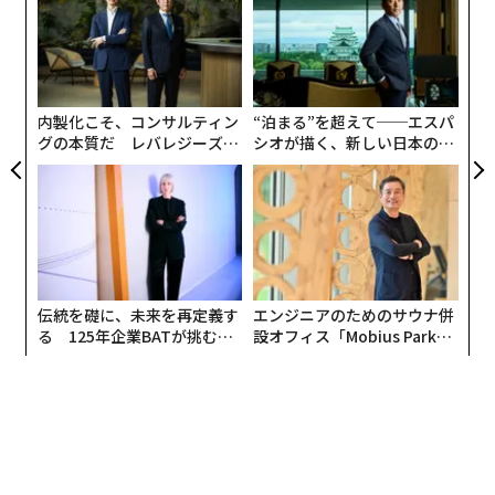
にし
金
個
挑
ェ
よっ
PA
内製化こそ、コンサルティン
“泊まる”を超えて──エスパ
グの本質だ レバレジーズが
シオが描く、新しい日本のラ
実践する、次世代ファームの
グジュアリー（前編）
全貌
伝統を礎に、未来を再定義す
エンジニアのためのサウナ併
る 125年企業BATが挑むス
設オフィス「Mobius Park」
モークレスな未来
がオープン──タマディック
が健康経営を徹底する理由