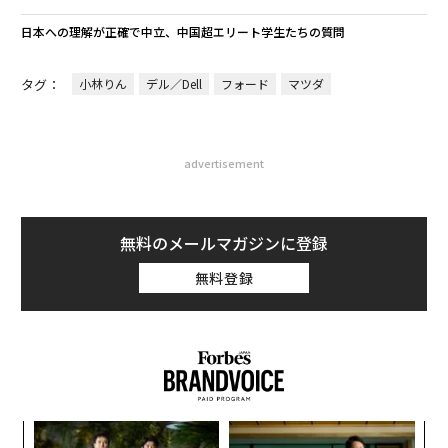
日本への理解が正確で中立、中国超エリート学生たちの質問
タグ：
小林りん
デル／Dell
フォード
マツダ
advertisement
無料のメールマガジンに登録
無料登録
小1
〜