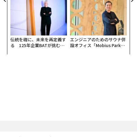
全貌
伝統を礎に、未来を再定義す
エンジニアのためのサウナ併
る 125年企業BATが挑むス
設オフィス「Mobius Park」
モークレスな未来
がオープン──タマディック
が健康経営を徹底する理由