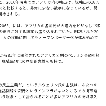
、2016年時点でのアフリカ内の輸出は、総輸出の18％
9%と比較すると、非常に少ない数字になっているが、関
期待される。
ダ2063」には、アフリカの各国民が大陸内をビザなしで移
の発行に対する議案も盛り込まれていた。明記された20
が、人の移動に関してもオープンボーダー化が進み始めて
年から85年に開催されたアフリカ分割のベルリン会議を経
、脱植民地化の歴史的意義をも持つ。
の民主主義だ」というルウェリン氏の主張は、ふたつの
電話回線や銀行というインフラがないところでの携帯電
いう現象として語られることが多いアフリカの技術導入