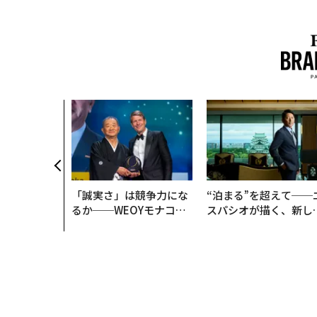
「誠実さ」は競争力にな
“泊まる”を超えて──
るか──WEOYモナコで
スパシオが描く、新し
見た、くら寿司の経営哲
日本のラグジュアリー
学
（前編）