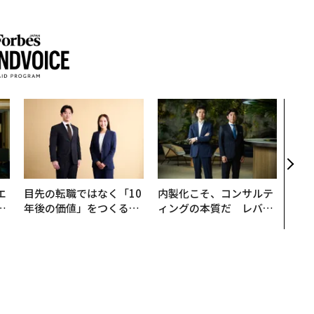
伝統
義す
が挑
来
エ
目先の転職ではなく「10
内製化こそ、コンサルテ
い
年後の価値」をつくる─
ィングの本質だ レバレ
─アサインの長期伴走型
ジーズが実践する、次世
支援とは
代ファームの全貌