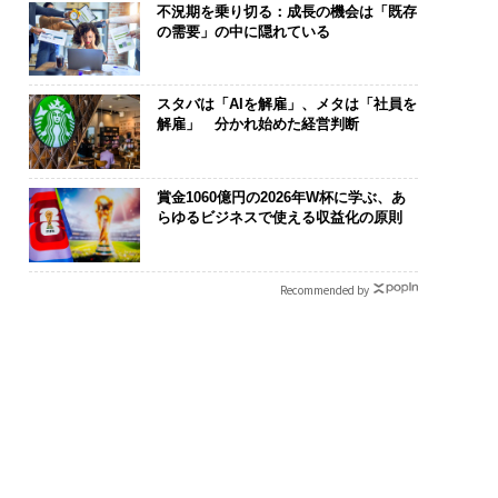
不況期を乗り切る：成長の機会は「既存
の需要」の中に隠れている
スタバは「AIを解雇」、メタは「社員を
解雇」 分かれ始めた経営判断
賞金1060億円の2026年W杯に学ぶ、あ
らゆるビジネスで使える収益化の原則
Recommended by