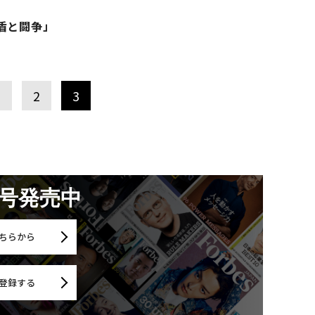
盾と闘争」
1
2
3
月号発売中
ちらから
登録する