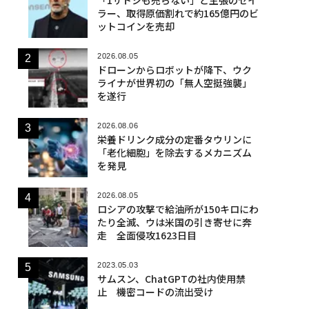
ラー、取得原価割れで約165億円のビ
ットコインを売却
2026.08.05
ドローンからロボットが降下、ウク
ライナが世界初の「無人空挺強襲」
を遂行
2026.08.06
栄養ドリンク成分の定番タウリンに
「老化細胞」を除去するメカニズム
を発見
2026.08.05
ロシアの攻撃で給油所が150キロにわ
たり全滅、ウは米国の引き寄せに奔
走 全面侵攻1623日目
2023.05.03
サムスン、ChatGPTの社内使用禁
止 機密コードの流出受け