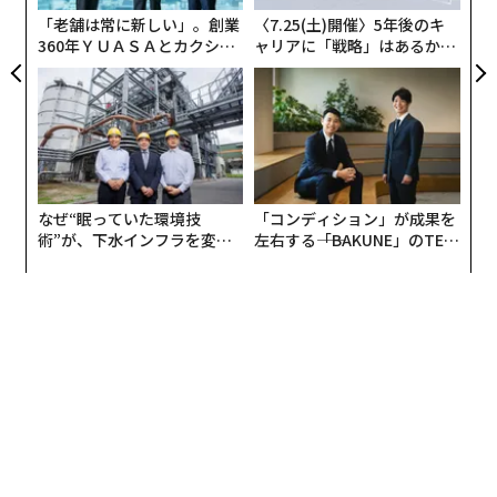
「老舗は常に新しい」。創業
〈7.25(土)開催〉5年後のキ
360年ＹＵＡＳＡとカクシン
ャリアに「戦略」はあるか。
CEO田尻望が語る、AIを超え
トップエグゼクティブのキャ
る人の価値
リアに触れる1日│CAREER S
UMMIT 2026
なぜ“眠っていた環境技
「コンディション」が成果を
術”が、下水インフラを変え
左右する――「BAKUNE」のTEN
たのか──産総研×月島JFE
TIALが支える「挑戦者の明
アクアソリューションの10年
日」