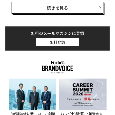
機関にかかっていると言える。そのうち3つは政府機関
イーロン・マスクが描く「火星移住」計画 100万人規模を視野に
で、NASA、CNSA（中国国家航天局）、そしてESA（欧
続きを見る
州宇宙機関）だ。NASAとCNSAには有人飛行の技術があ
ジェットラグが寿命を縮める？［Forbes WATCH〜時の進化〜］
り、ESAも50年のうちには追いつくはずだ。互いに協力
する可能性もあるし、ロシアの国営宇宙公社ロスコスモ
自信がなくても大丈夫、「心を手当て」し自己肯定感を保つ方法
スやインド宇宙研究機関（ISRO）などと共同で計画が進
無料のメールマガジンに登録
む可能性も考えられる。
タグ：
Quora
無料登録
残りの2つがスペースXとブルーオリジンで、それぞれイ
ーロン・マスクとジェフ・ベゾスらが率いる民間宇宙開
advertisement
発企業だ。意志と資金さえあれば、政府系の機関よりも
早く、人類を火星に送り込むことができるだろう。
なく
革
Ja
ク
er」
た「
「
─
ら
「老舗は常に新しい」。創業
〈7.25(土)開催〉5年後のキ