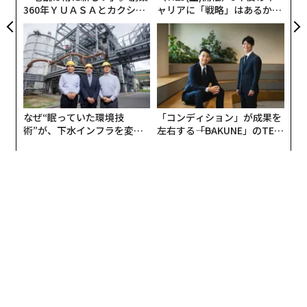
360年ＹＵＡＳＡとカクシン
ャリアに「戦略」はあるか。
CEO田尻望が語る、AIを超え
トップエグゼクティブのキャ
る人の価値
リアに触れる1日│CAREER S
UMMIT 2026
なぜ“眠っていた環境技
「コンディション」が成果を
術”が、下水インフラを変え
左右する――「BAKUNE」のTEN
たのか──産総研×月島JFE
TIALが支える「挑戦者の明
アクアソリューションの10年
日」