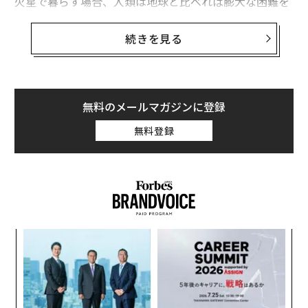
火星で暮らす場合、人類は地球と比べれば膨大な困難を
抱えることになる。気圧は地球の通常気圧の1％しかな
く、放射線被ばくや土壌の過塩素酸塩や過酸化物など有
続きを見る
害物質も存在する。
しかし、ここではそういった問題が全て解決されたとし
て、最後に残る問題についてとりあげてみたい。それは
無料のメールマガジンに登録
「長期的な健康への影響」に関するものだ。一部の人は
無料登録
「火星に住んだ方が人は長生きする」とまで考えている
が、人類が綿密な計画に基づき火星に定住した場合一体
何が起こるのだろう。
なく
革
Ja
ク
er」
た「
「
─
ら