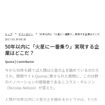
編集＝上田裕資
2026年9月号発売中
最新号の購入はこちらから
トップ
テクノロジー
50年以内に「火星に一番乗り」実現する企業はどこだ？
2017.05.30 08:30
50年以内に「火星に一番乗り」実現する企
メンバーシップに登録する
業はどこだ？
Quora | Contributor
今から50年も経てば人類は火星の土を踏めているのだろ
うか。質問サイトQuoraに寄せられた質問に、この分野
関連記事
のイノベーションの提唱者であるニコラス・ネルソン
50年以内に「火星に一番乗り」実現する企業はどこだ？
（Nicolas Nelson）が答えた。
職場にもいるサイコパス 見分け方と対処法
人類が50年以内に火星の土を踏めるかどうかは、5つの