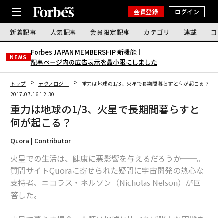
会員登録
ログイン
新着記事
人気記事
会員限定記事
カテゴリ
連載
コ
Forbes JAPAN MEMBERSHIP 新機能｜
NEWS
記事ページ内の広告表示を最小限にしました
トップ
テクノロジー
重力は地球の1/3、火星で長期間暮らすと何が起こる？
2017.07.16 12:30
重力は地球の1/3、火星で長期間暮らすと
何が起こる？
Quora | Contributor
火星での生活は、健康に悪影響を与えるだろうか──。
質問サイトQuoraに寄せられた疑問に宇宙開発の熱心な
支持者、ニコラス・ネルソン（Nicholas Nelson）が回
答した。