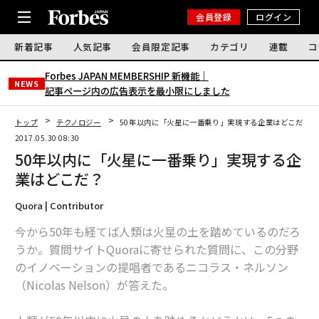
会員登録
ログイン
新着記事
人気記事
会員限定記事
カテゴリ
連載
コ
Forbes JAPAN MEMBERSHIP 新機能｜
NEWS
記事ページ内の広告表示を最小限にしました
トップ
テクノロジー
50年以内に「火星に一番乗り」実現する企業はどこだ？
2017.05.30 08:30
50年以内に「火星に一番乗り」実現する企
業はどこだ？
Quora | Contributor
今から50年も経てば人類は火星の土を踏めているのだろ
うか。質問サイトQuoraに寄せられた質問に、この分野
のイノベーションの提唱者であるニコラス・ネルソン
（Nicolas Nelson）が答えた。