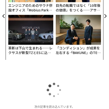
エンジニアのためのサウナ併
目先の転職ではなく「10年後
設オフィス「Mobius Park」
の価値」をつくる──アサイ
がオープン──タマディック
ンの長期伴走型支援とは
が健康経営を徹底する理由
革新は下山で生まれる──レ
「コンディション」が成果を
クサスが新型TZとESに込め
左右する――「BAKUNE」のTEN
た「DISCOVER」の哲学
TIALが支える「挑戦者の明
日」
次の記事を読み込んでいます。