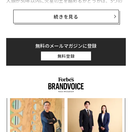
人類が50年以内に火星の土を踏めるかどうかは、5つの
機関にかかっていると言える。そのうち3つは政府機関
で、NASA、CNSA（中国国家航天局）、そしてESA（欧
続きを見る
州宇宙機関）だ。NASAとCNSAには有人飛行の技術があ
り、ESAも50年のうちには追いつくはずだ。互いに協力
する可能性もあるし、ロシアの国営宇宙公社ロスコスモ
スやインド宇宙研究機関（ISRO）などと共同で計画が進
無料のメールマガジンに登録
む可能性も考えられる。
無料登録
残りの2つがスペースXとブルーオリジンで、それぞれイ
ーロン・マスクとジェフ・ベゾスらが率いる民間宇宙開
発企業だ。意志と資金さえあれば、政府系の機関よりも
早く、人類を火星に送り込むことができるだろう。
ィン
〈7
ズが
ャ
ムの
ト
義す
「
リア
むス
─
UM
ら